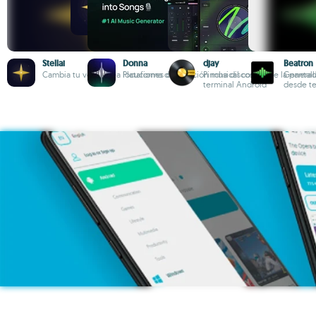
Stellai
Donna
djay
Beatron
Cambia tu voz y crea locuciones con IA
Plataforma de creación musical con IA
Pincha discos desde la pantall
Generado
terminal Android
desde te