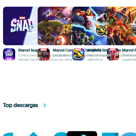
Marvel Snap
Marvel Contest of Champions
MARVEL Strike Force
Marvel 
Colecciona todas las cartas de tus
Las peleas más épicas del universo
Reúne al grupo de superhéro
El mític
héroes favoritos y lucha con ellos
definitivo
superhé
Top descargas