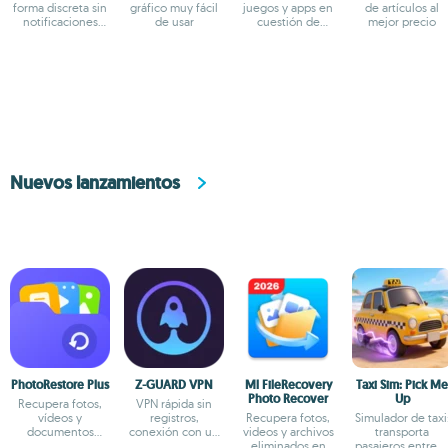
forma discreta sin
gráfico muy fácil
juegos y apps en
de artículos al
notificaciones
de usar
cuestión de
mejor precio
visibles
segundos
Nuevos lanzamientos
PhotoRestore Plus
Z-GUARD VPN
Ml FileRecovery
Taxi Sim: Pick Me
Photo Recover
Up
Recupera fotos,
VPN rápida sin
vídeos y
registros,
Recupera fotos,
Simulador de taxi
documentos
conexión con un
videos y archivos
transporta
eliminados
toque y servidores
eliminados en
pasajeros entre e