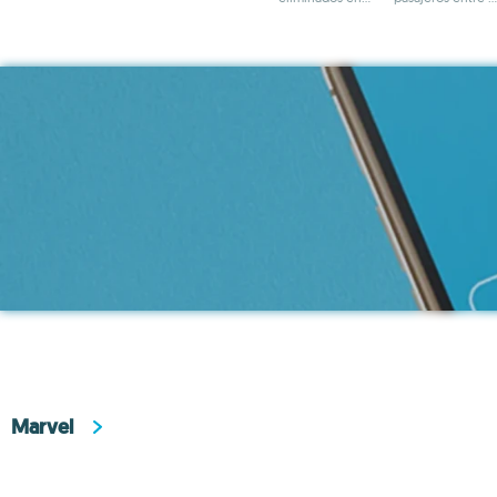
localmente
globales
Android
tráfico
Marvel