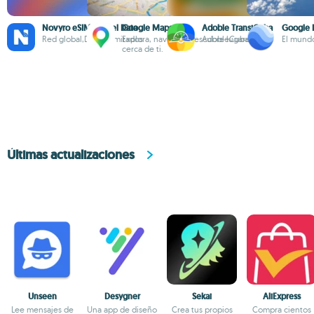
Novyro eSIM: Travel Data
Google Maps
Adoble TransiCuba
Google 
Red global,Datos ilimitados
Explora, navega y descubre lugares
AdobleCuba
El mundo
cerca de ti.
Últimas actualizaciones
Unseen
Desygner
Sekai
AliExpress
Lee mensajes de
Una app de diseño
Crea tus propios
Compra cientos