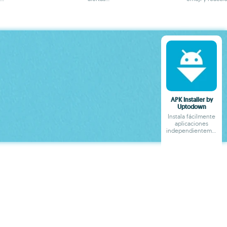
instantáneas y
en cadena lo
estadísticas
APK Installer by
Uptodown
Instala fácilmente
aplicaciones
independientemente
de su formato