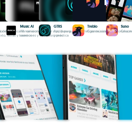
Music AI
GTRS
Treblo
Suno
a del
r de música IA: canciones
Herramienta musical con IA para
App para guitarra inteligente con tonos
Crea música profesional con
Crea mú
xto, letras y tarareos
canciones y composiciones
y práctica