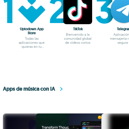
Uptodown App
TikTok
Telegr
Store
Bienvenido a la
Aplicació
Todas las
comunidad global
mensajería r
aplicaciones que
de vídeos cortos
segura 
quieras en tu
multiplata
terminal Android
Apps de música con IA