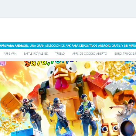
APPS PARA ANDROID.
UNA GRAN SELECCIÓN DE APK PARA DISPOSITIVOS ANDROID, GRATIS Y SIN VIRUS
APPS VPN
BATTLE ROYALE GD
TREBLO
APPS DE CÓDIGO ABIERTO
EURO TRUCK SI