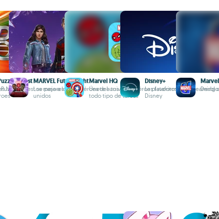
Puzzle Quest
MARVEL Future Fight
Marvel HQ
Disney+
Marvel
es Marvel
o Puzzle Quest se pasa a los
Los mejores superhéroes del universo
Únete a tus superhéroes favoritos en
La plataforma de streaming o
Desblo
roes
unidos
todo tipo de tareas
Disney