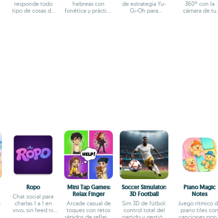
responde todo
hebreas con
de estrategia Yu-
360º con la
tipo de cosas de
fonética y práctica
Gi-Oh para
cámara de tu
forma anónima
escrita
jugadores de
móvil
Vietnam
Ropo
Mini Tap Games:
Soccer Simulator:
Piano Magic
Relax Finger
3D Football
Notes
Chat social para
:
charlas 1 a 1 en
Arcade casual de
Sim 3D de fútbol:
Juego rítmico 
vivo, sin feed ni
toques con retos
control total del
piano tiles co
l
me gusta
rápidos de reflejos
partido y gestión
canciones pop 