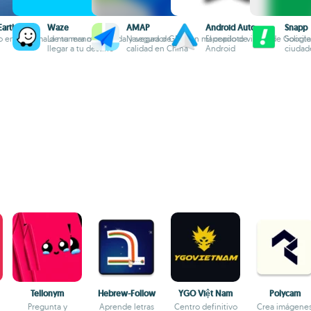
Earth
Waze
AMAP
Android Auto
Snapp
 en la palma de tu mano
La manera más rápida y segura de
Navegador GPS con mapeado de
El copiloto virtual de Google
Solicit
llegar a tu destino
calidad en China
Android
ciudad
Tellonym
Hebrew-Follow
YGO Việt Nam
Polycam
Pregunta y
Aprende letras
Centro definitivo
Crea imágene