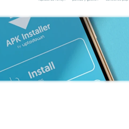
y ritmo
de equipo
combos