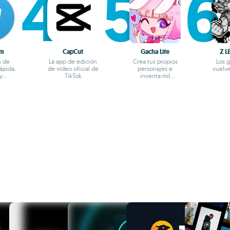
am
CapCut
Gacha Life
Z L
n de
La app de edición
Crea tus propios
Los 
ápida,
de vídeo oficial de
personajes e
vuelve
y
TikTok
inventa mil
forma
aventuras