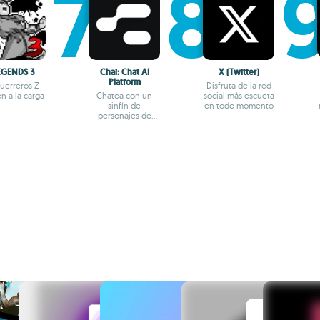
EGENDS 3
Chai: Chat AI
X (Twitter)
Platform
guerreros Z
Disfruta de la red
n a la carga
Chatea con un
social más escueta
sinfín de
en todo momento
personajes de
fantasía