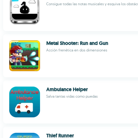
Consigue todas las notas musicales y esquiva los obstác
Metal Shooter: Run and Gun
Acción frenética en dos dimensiones
Ambulance Helper
Salva tantas vidas como puedas
Thief Runner