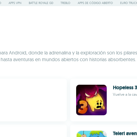
O
APPS VPN
BATTLE ROYALE GD
TREBLO
APPS DE CÓDIGO ABIERTO
EURO TRUCK
ara Android, donde la adrenalina y la exploración son los pilare
hasta aventuras en mundos abiertos con historias absorbentes. D
Hopeless 3
Vuelve a la ca
Teleri aven