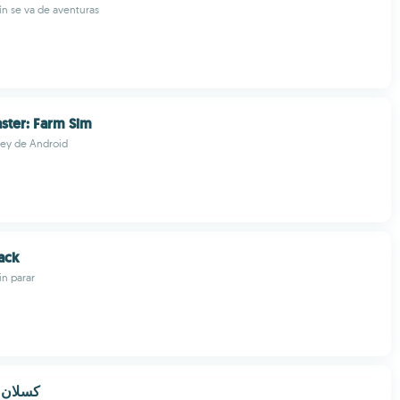
rín se va de aventuras
ster: Farm Sim
ley de Android
ack
in parar
كسلان و