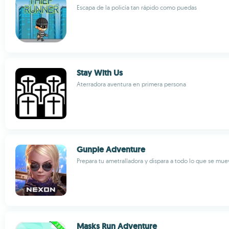
Escapa de la policía tan rápido como puedas
Stay With Us
Aterradora aventura en primera persona
Gunpie Adventure
Prepara tu ametralladora y dispara a todo lo que se mue
Masks Run Adventure