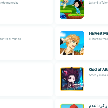
ctando monedas
La familia Tele
Harvest Ma
 contra el mundo
El Stardew Val
God of Att
Ataca y ataca s
 كرة القدم