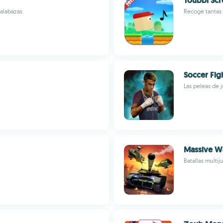
Toubbi Scr
calabazas
Recoge tantas
Soccer Fig
Las peleas de 
Massive W
Batallas multi