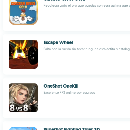
Recolecta todo el oro que puedas con esta gallina que 
Escape Wheel
Salta con la rueda sin tocar ninguna estalactita o estala
OneShot OneKill
Excelente FPS online por equipos
Superhot Fighting Tiger 3D