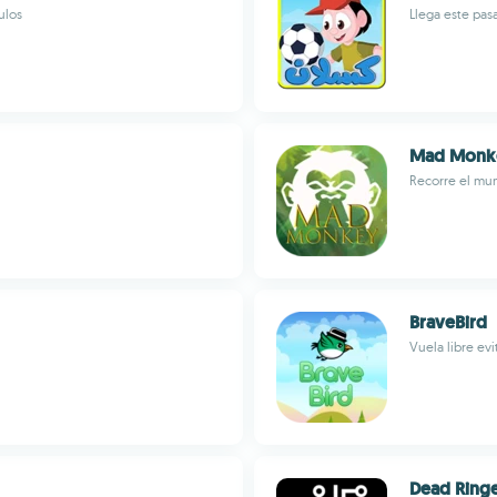
ulos
Llega este pas
Mad Monk
Recorre el mu
BraveBird
Vuela libre ev
Dead Ringe