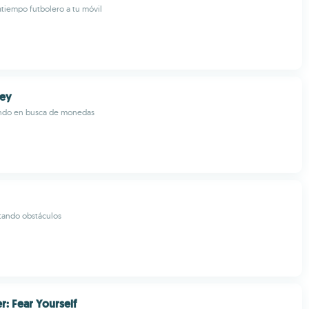
atiempo futbolero a tu móvil
ey
ndo en busca de monedas
itando obstáculos
r: Fear Yourself