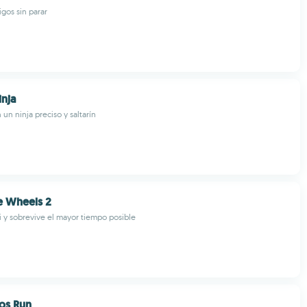
gos sin parar
nja
un ninja preciso y saltarín
e Wheels 2
ci y sobrevive el mayor tiempo posible
os Run