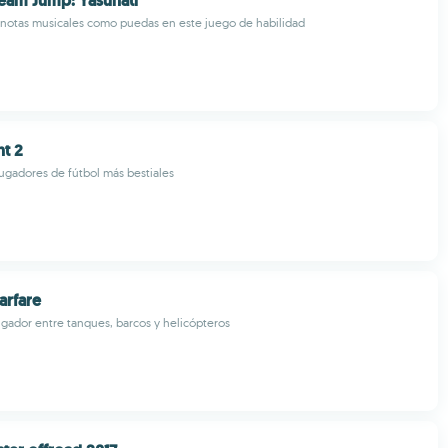
eam Jump: Yasuhati
 notas musicales como puedas en este juego de habilidad
ht 2
jugadores de fútbol más bestiales
arfare
jugador entre tanques, barcos y helicópteros