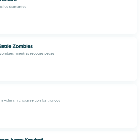
s los diamantes
Battle Zombies
 zombies mientras recoges peces
a volar sin chocarse con los troncos