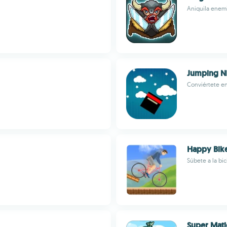
Aniquila enemi
Jumping Ni
Conviértete en 
Happy Bik
Súbete a la bi
Super Mati