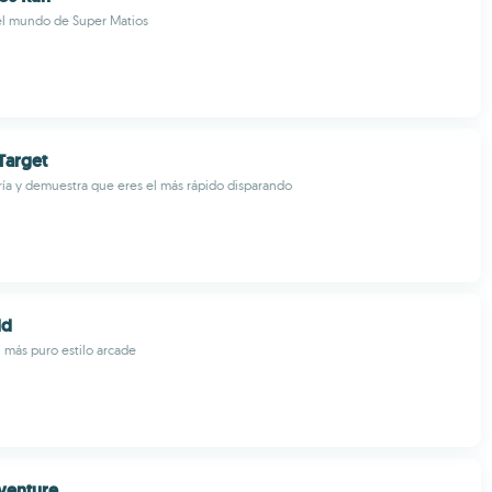
el mundo de Super Matios
Target
ría y demuestra que eres el más rápido disparando
ld
 más puro estilo arcade
venture