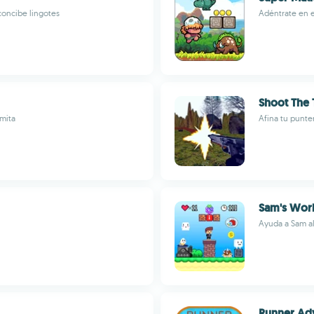
concibe lingotes
Adéntrate en 
Shoot The 
gmita
Afina tu punte
Sam's Wor
Ayuda a Sam al
Runner Ad