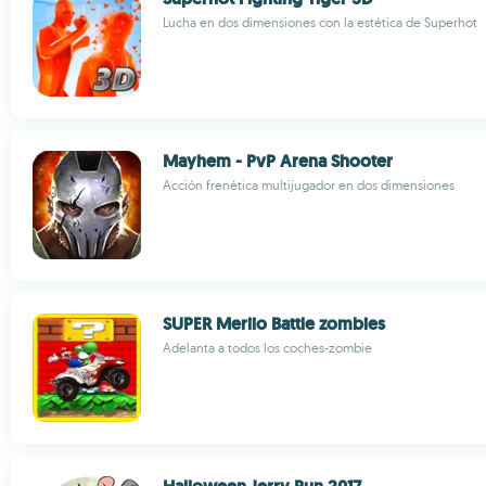
Lucha en dos dimensiones con la estética de Superhot
Mayhem - PvP Arena Shooter
Acción frenética multijugador en dos dimensiones
SUPER Meriio Battle zombies
Adelanta a todos los coches-zombie