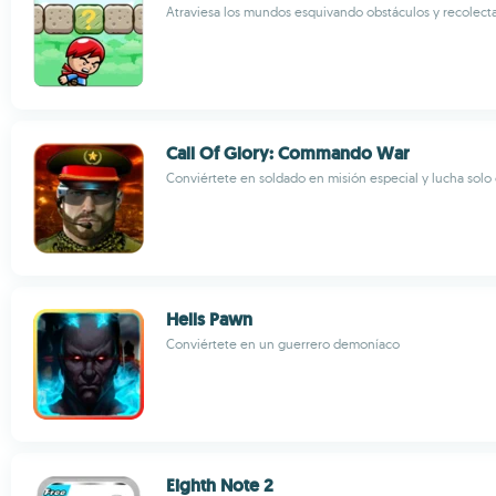
Atraviesa los mundos esquivando obstáculos y recole
Call Of Glory: Commando War
Conviértete en soldado en misión especial y lucha solo
Hells Pawn
Conviértete en un guerrero demoníaco
Eighth Note 2