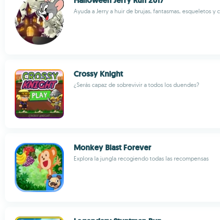
Halloween Jerry Run 2017
Ayuda a Jerry a huir de brujas, fantasmas, esqueletos y 
Crossy Knight
¿Serás capaz de sobrevivir a todos los duendes?
Monkey Blast Forever
Explora la jungla recogiendo todas las recompensas