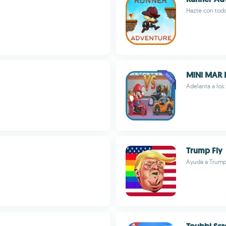
Hazte con todo
MiNi MAR 
Adelanta a los
Trump Fly
Ayuda a Trump 