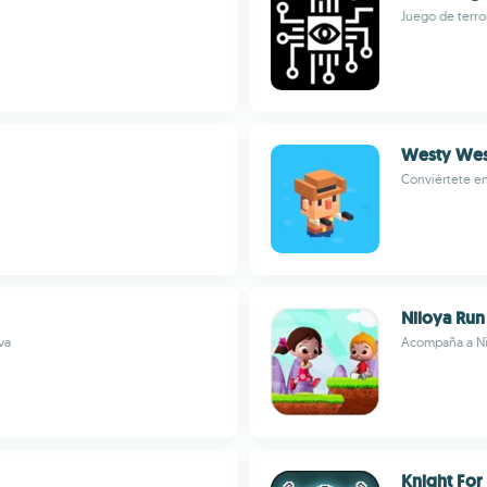
Juego de terro
Westy Wes
Conviértete en
Niloya Run
va
Acompaña a Nil
Knight For