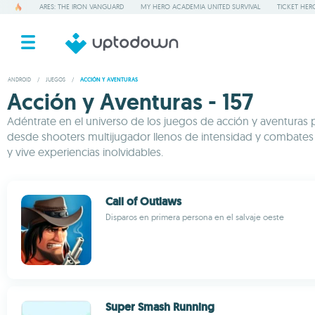
ARES: THE IRON VANGUARD
MY HERO ACADEMIA UNITED SURVIVAL
TICKET HER
ANDROID
/
JUEGOS
/
ACCIÓN Y AVENTURAS
Acción y Aventuras - 157
Adéntrate en el universo de los juegos de acción y aventuras p
desde shooters multijugador llenos de intensidad y combates 
y vive experiencias inolvidables.
Call of Outlaws
Disparos en primera persona en el salvaje oeste
Super Smash Running