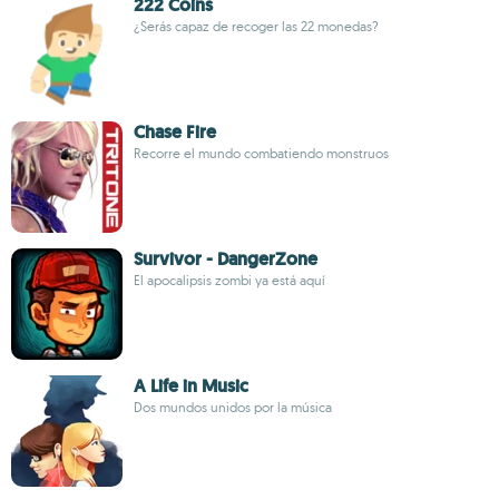
222 Coins
¿Serás capaz de recoger las 22 monedas?
Chase Fire
Recorre el mundo combatiendo monstruos
Survivor - DangerZone
El apocalipsis zombi ya está aquí
A Life in Music
Dos mundos unidos por la música