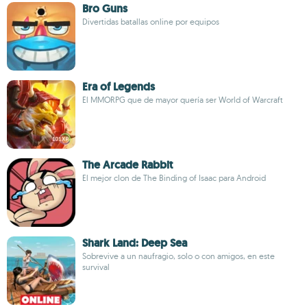
Bro Guns
Divertidas batallas online por equipos
Era of Legends
El MMORPG que de mayor quería ser World of Warcraft
The Arcade Rabbit
El mejor clon de The Binding of Isaac para Android
Shark Land: Deep Sea
Sobrevive a un naufragio, solo o con amigos, en este
survival