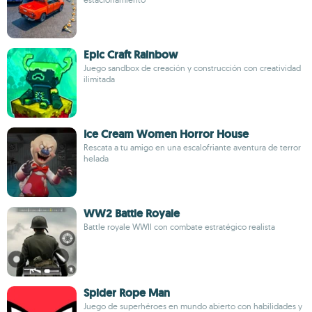
Epic Craft Rainbow
Juego sandbox de creación y construcción con creatividad
ilimitada
Ice Cream Women Horror House
Rescata a tu amigo en una escalofriante aventura de terror
helada
WW2 Battle Royale
Battle royale WWII con combate estratégico realista
Spider Rope Man
Juego de superhéroes en mundo abierto con habilidades y