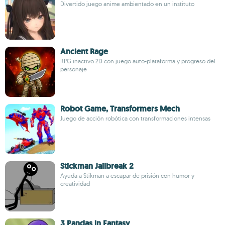
Divertido juego anime ambientado en un instituto
Ancient Rage
RPG inactivo 2D con juego auto-plataforma y progreso del
personaje
Robot Game, Transformers Mech
Juego de acción robótica con transformaciones intensas
Stickman Jailbreak 2
Ayuda a Stikman a escapar de prisión con humor y
creatividad
3 Pandas in Fantasy