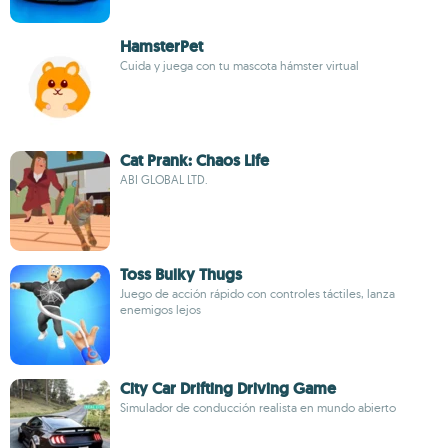
HamsterPet
Cuida y juega con tu mascota hámster virtual
Cat Prank: Chaos Life
ABI GLOBAL LTD.
Toss Bulky Thugs
Juego de acción rápido con controles táctiles, lanza
enemigos lejos
City Car Drifting Driving Game
Simulador de conducción realista en mundo abierto