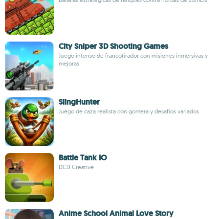
City Sniper 3D Shooting Games
Juego intenso de francotirador con misiones inmersivas y
mejoras
SlingHunter
Juego de caza realista con gomera y desafíos variados
Battle Tank IO
DCD Creative
Anime School Animal Love Story