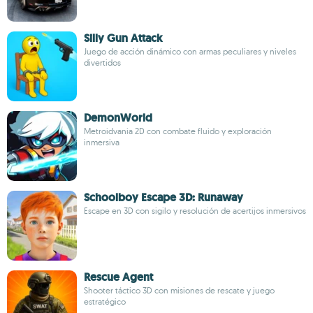
Silly Gun Attack
Juego de acción dinámico con armas peculiares y niveles
divertidos
DemonWorld
Metroidvania 2D con combate fluido y exploración
inmersiva
Schoolboy Escape 3D: Runaway
Escape en 3D con sigilo y resolución de acertijos inmersivos
Rescue Agent
Shooter táctico 3D con misiones de rescate y juego
estratégico