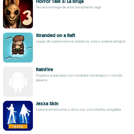
Horror Tale 3: La bruja
Tercera entrega de esta horripilante saga
Stranded on a Raft
Juego de supervivencia oceánica, crea y supera peligros
RainFire
Disparos espaciales con combate estratégico y mundo
abierto
Jexxa Skin
Explora emoticonos y skins con una interfaz amigable