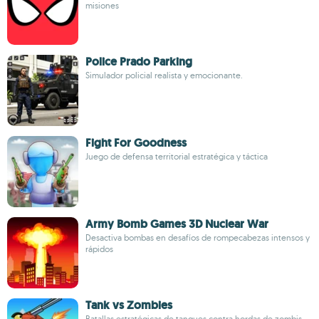
misiones
Police Prado Parking
Simulador policial realista y emocionante.
Fight For Goodness
Juego de defensa territorial estratégica y táctica
Army Bomb Games 3D Nuclear War
Desactiva bombas en desafíos de rompecabezas intensos y
rápidos
Tank vs Zombies
Batallas estratégicas de tanques contra hordas de zombis