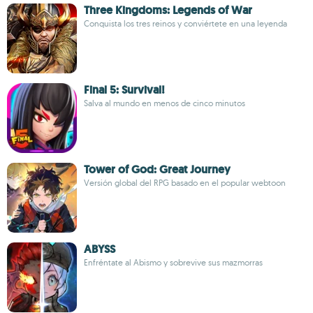
Three Kingdoms: Legends of War
Conquista los tres reinos y conviértete en una leyenda
Final 5: Survival!
Salva al mundo en menos de cinco minutos
Tower of God: Great Journey
Versión global del RPG basado en el popular webtoon
ABYSS
Enfréntate al Abismo y sobrevive sus mazmorras