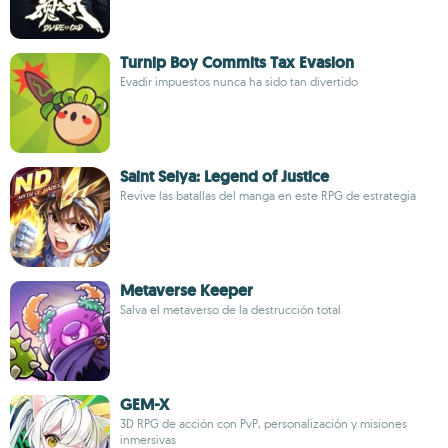
Turnip Boy Commits Tax Evasion
Evadir impuestos nunca ha sido tan divertido
Saint Seiya: Legend of Justice
Revive las batallas del manga en este RPG de estrategia
Metaverse Keeper
Salva el metaverso de la destrucción total
GEM-X
3D RPG de acción con PvP, personalización y misiones
inmersivas