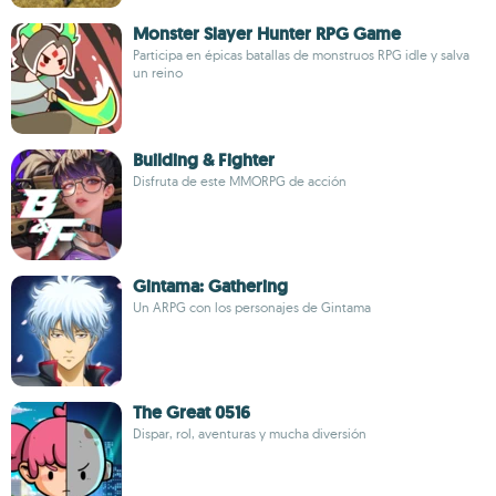
Monster Slayer Hunter RPG Game
Participa en épicas batallas de monstruos RPG idle y salva
un reino
Building & Fighter
Disfruta de este MMORPG de acción
Gintama: Gathering
Un ARPG con los personajes de Gintama
The Great 0516
Dispar, rol, aventuras y mucha diversión