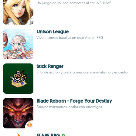
Un juego de rol con combates al estilo SHUMP
Unison League
Vive intensas batallas en este Action RPG
Stick Ranger
RPG de acción y plataformas con minimalismo y encanto
Blade Reborn - Forge Your Destiny
Saquea mazmorras, acaba con enemigos
FLARE RPG