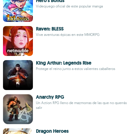
Hero's Bonds
Videojuego oficial de este popular manga
Raven: BLESS
Vive aventuras épicas en este MMORPG
King Arthur: Legends Rise
Protege el reino junto a estos valientes caballeros
Anarchy RPG
Un Action RPG lleno de mazmorras de las que no querrás
salir
Dragon Heroes