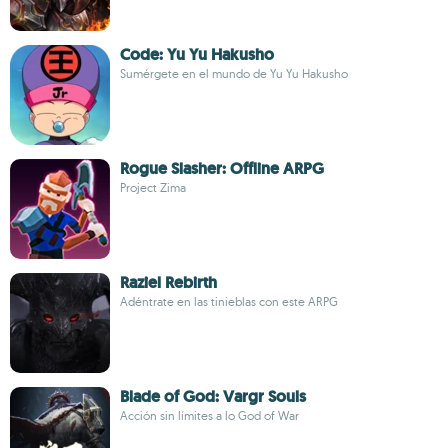
Code: Yu Yu Hakusho
Sumérgete en el mundo de Yu Yu Hakusho
Rogue Slasher: Offline ARPG
Project Zima
Raziel Rebirth
Adéntrate en las tinieblas con este ARPG
Blade of God: Vargr Souls
Acción sin límites a lo God of War