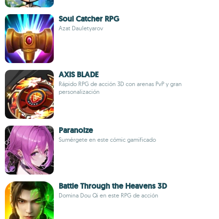
Soul Catcher RPG
Azat Dauletyarov
AXIS BLADE
Rápido RPG de acción 3D con arenas PvP y gran
personalización
Paranoize
Sumérgete en este cómic gamificado
Battle Through the Heavens 3D
Domina Dou Qi en este RPG de acción