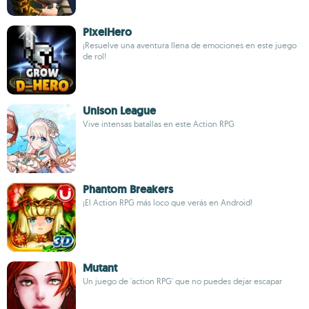
PixelHero
¡Resuelve una aventura llena de emociones en este juego
de rol!
Unison League
Vive intensas batallas en este Action RPG
Phantom Breakers
¡El Action RPG más loco que verás en Android!
Mutant
Un juego de 'action RPG' que no puedes dejar escapar