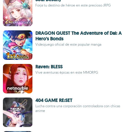
Forja tu destino de héroe en este precioso JRPG
DRAGON QUEST The Adventure of Dai: A
Hero's Bonds
Videojuego oficial de este popular manga
Raven: BLESS
Vive aventuras épicas en este MMORPG
404 GAME RE:SET
Lucha contra una corporación controladora con chicas
anime