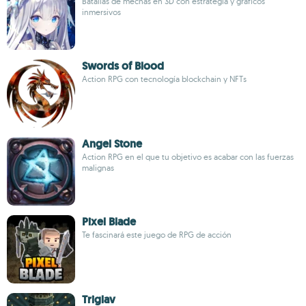
Batallas de mechas en 3D con estrategia y gráficos
inmersivos
Swords of Blood
Action RPG con tecnología blockchain y NFTs
Angel Stone
Action RPG en el que tu objetivo es acabar con las fuerzas
malignas
Pixel Blade
Te fascinará este juego de RPG de acción
Triglav