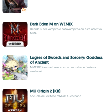
Dark Eden M on WEMIX
Decide si ser vampiro o cazavampiros en este adictivo
MMO
Logres of Swords and Sorcery: Goddess
of Ancient
MMORPG anime basado en un mundo de fantasía
medieval
MU Origin 2 (KR)
Secuela del exitoso MMORPG coreano