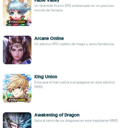
Fable Valley
Un divertido Action RPG ambientado en un precioso
mundo de fantasía
Arcane Online
Un adictivo RPG repleto de magia y seres fantásticos
King Union
Evita que el mal vuelva a propagarse en este adictivo
MMO
Awakening of Dragon
Salva al reino de los dragones en este trepidante MMO