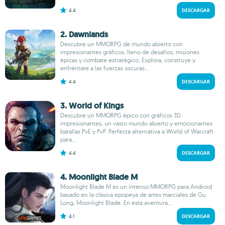
4.4
DESCARGAR
2. Dawnlands
Descubre un MMORPG de mundo abierto con
impresionantes gráficos, lleno de desafíos, misiones
épicas y combate estratégico. Explora, construye y
enfréntate a las fuerzas oscuras...
4.4
DESCARGAR
3. World of Kings
Descubre un MMORPG épico con gráficos 3D
impresionantes, un vasto mundo abierto y emocionantes
batallas PvE y PvP. Perfecta alternativa a World of Warcraft
para...
4.4
DESCARGAR
4. Moonlight Blade M
Moonlight Blade M es un intenso MMORPG para Android
basado en la clásica epopeya de artes marciales de Gu
Long, Moonlight Blade. En esta aventura...
4.1
DESCARGAR