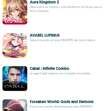
Aura Kingdom 2
Destruye a los tiranos y conviértete en el héroe que tu
reino necesita
AVABEL LUPINUS
Salva al mundo en este MMORPG de corte clásico
Cabal : Infinite Combo
La saga Cabal regresa con energías renovadas
Forsaken World: Gods and Demons
Evita una invasión demoníaca en este MMORPG