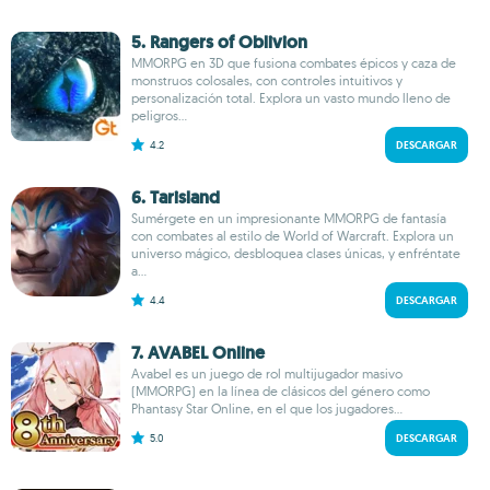
5. Rangers of Oblivion
MMORPG en 3D que fusiona combates épicos y caza de
monstruos colosales, con controles intuitivos y
personalización total. Explora un vasto mundo lleno de
peligros...
4.2
DESCARGAR
6. Tarisland
Sumérgete en un impresionante MMORPG de fantasía
con combates al estilo de World of Warcraft. Explora un
universo mágico, desbloquea clases únicas, y enfréntate
a...
4.4
DESCARGAR
7. AVABEL Online
Avabel es un juego de rol multijugador masivo
(MMORPG) en la línea de clásicos del género como
Phantasy Star Online, en el que los jugadores...
5.0
DESCARGAR