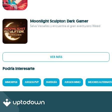
Moonlight Sculptor: Dark Gamer
Salva Versalles y encuentra al gran aventurero Weed
VER MÁS
Podría interesarte
MMORPGS
JUEGOS PVP
FANTASÍA
JUEGOS MMO
MEJORES ALTERNATI