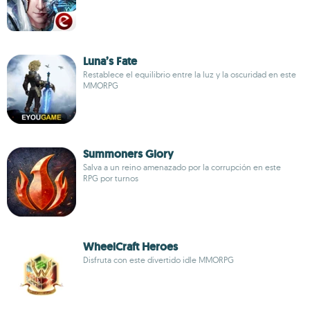
Luna’s Fate
Restablece el equilibrio entre la luz y la oscuridad en este
MMORPG
Summoners Glory
Salva a un reino amenazado por la corrupción en este
RPG por turnos
WheelCraft Heroes
Disfruta con este divertido idle MMORPG