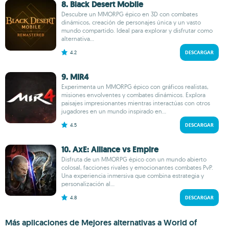
8. Black Desert Mobile
Descubre un MMORPG épico en 3D con combates
dinámicos, creación de personajes única y un vasto
mundo compartido. Ideal para explorar y disfrutar como
alternativa...
4.2
DESCARGAR
9. MIR4
Experimenta un MMORPG épico con gráficos realistas,
misiones envolventes y combates dinámicos. Explora
paisajes impresionantes mientras interactúas con otros
jugadores en un mundo inspirado en...
4.5
DESCARGAR
10. AxE: Alliance vs Empire
Disfruta de un MMORPG épico con un mundo abierto
colosal, facciones rivales y emocionantes combates PvP.
Una experiencia inmersiva que combina estrategia y
personalización al...
4.8
DESCARGAR
Más aplicaciones de Mejores alternativas a World of