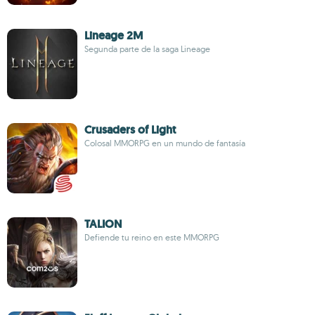
Lineage 2M
Segunda parte de la saga Lineage
Crusaders of Light
Colosal MMORPG en un mundo de fantasía
TALION
Defiende tu reino en este MMORPG