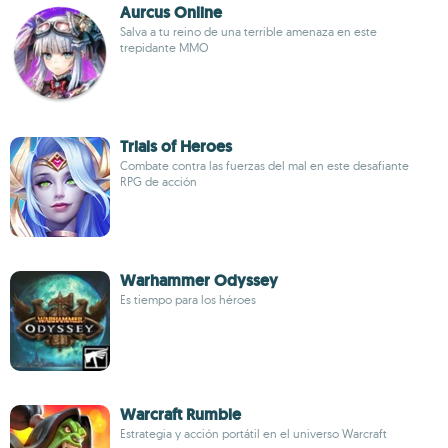
Aurcus Online
Salva a tu reino de una terrible amenaza en este
trepidante MMO
Trials of Heroes
Combate contra las fuerzas del mal en este desafiante
RPG de acción
Warhammer Odyssey
Es tiempo para los héroes
Warcraft Rumble
Estrategia y acción portátil en el universo Warcraft