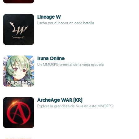
Lineage W
Lucha por el honor en cada batalla
Iruna Online
Un MMORPG oriental de la vieja escuela
ArcheAge WAR (KR)
Explora la grandeza de Nuia en este MMORPG