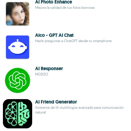
AI Photo Enhance
Mejora la calidad de tus fotos borrosas
Aico - GPT AI Chat
Hazle preguntas a ChatGPT desde tu smartphone
AI Responser
MO3IZO
AI Friend Generator
Asistente de IA multilingüe avanzado para comunicación
natural