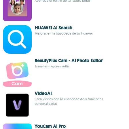
Averigua el rostro de tu futuro bebé
HUAWEI AI Search
Mejoras en la búsqueda de tu Huawei
BeautyPlus Cam - AI Photo Editor
Toma las mejores selfis
VideoAI
Crea videos con IA usando texto y funciones
personalizadas
YouCam AI Pro