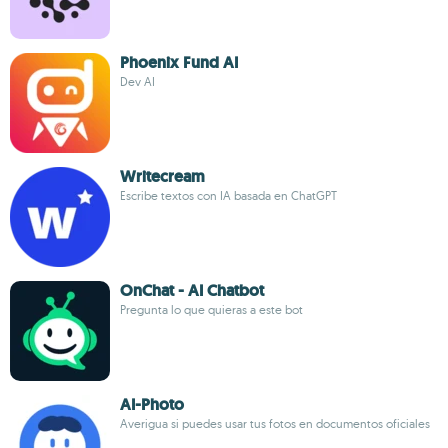
Phoenix Fund AI
Dev AI
Writecream
Escribe textos con IA basada en ChatGPT
OnChat - AI Chatbot
Pregunta lo que quieras a este bot
AI-Photo
Averigua si puedes usar tus fotos en documentos oficiales