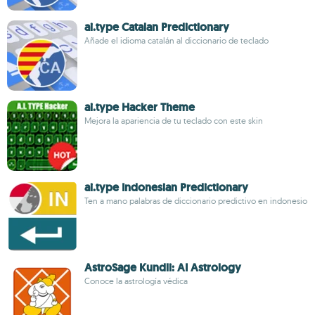
ai.type Catalan Predictionary
Añade el idioma catalán al diccionario de teclado
ai.type Hacker Theme
Mejora la apariencia de tu teclado con este skin
ai.type Indonesian Predictionary
Ten a mano palabras de diccionario predictivo en indonesio
AstroSage Kundli: AI Astrology
Conoce la astrología védica