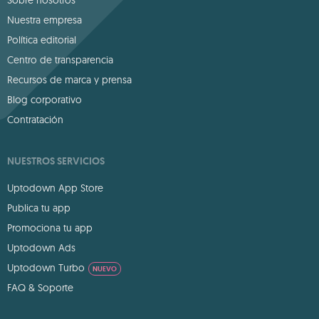
Sobre nosotros
Nuestra empresa
Política editorial
Centro de transparencia
Recursos de marca y prensa
Blog corporativo
Contratación
NUESTROS SERVICIOS
Uptodown App Store
Publica tu app
Promociona tu app
Uptodown Ads
Uptodown Turbo
NUEVO
FAQ & Soporte