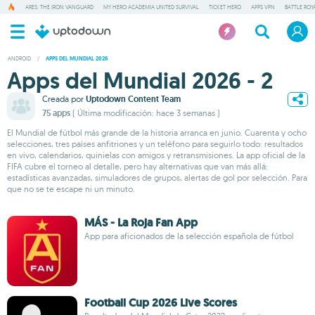
ARES: THE IRON VANGUARD
MY HERO ACADEMIA UNITED SURVIVAL
TICKET HERO
APPS VPN
BATTLE ROY
ANDROID
/
APPS DEL MUNDIAL 2026
Apps del Mundial 2026 - 2
Creada por
Uptodown Content Team
75 apps
( Última modificación: hace 3 semanas )
El Mundial de fútbol más grande de la historia arranca en junio. Cuarenta y ocho
selecciones, tres países anfitriones y un teléfono para seguirlo todo: resultados
en vivo, calendarios, quinielas con amigos y retransmisiones. La app oficial de la
FIFA cubre el torneo al detalle, pero hay alternativas que van más allá:
estadísticas avanzadas, simuladores de grupos, alertas de gol por selección. Para
que no se te escape ni un minuto.
MÁS - La Roja Fan App
App para aficionados de la selección española de fútbol
Football Cup 2026 Live Scores