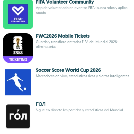
FIFA Volunteer Community
App de voluntariado en eventos FIFA: busca roles y aplica
rápido
FWC2026 Mobile Tickets
Guarda y transfiere entradas FIFA del Mundial 2026:
eliminatorias
Soccer Score World Cup 2026
Marcadores en vivo, estadísticas ricas y alertas inteligentes
ГОЛ
Sigue en directo los partidos y estadísticas del Mundial