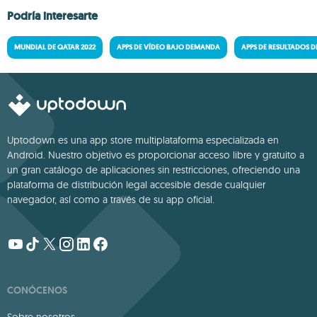
Podría interesarte
MUNDIAL DE QATAR 2022
APPS DE VÍDEO BAJO DEMANDA
APPS DE RESULTADOS 
Uptodown es una app store multiplataforma especializada en
Android. Nuestro objetivo es proporcionar acceso libre y gratuito a
un gran catálogo de aplicaciones sin restricciones, ofreciendo una
plataforma de distribución legal accesible desde cualquier
navegador, así como a través de su app oficial.
CONÓCENOS