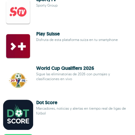
Sporty Group
Play Suisse
Disfruta de esta plataforma suiza en tu smartphone
World Cup Qualifiers 2026
Sigue las eliminatorias de 2026 con puntajes y
clasificaciones en vivo
Dot Score
Marcadores, noticias y alertas en tiempo real de ligas de
fútbol