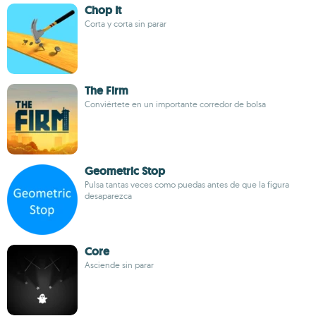
Chop It
Corta y corta sin parar
The Firm
Conviértete en un importante corredor de bolsa
Geometric Stop
Pulsa tantas veces como puedas antes de que la figura
desaparezca
Core
Asciende sin parar