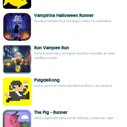
Vampirina Halloween Runner
Ayuda a Vampirina a conseguir todos los caramelos
Run Vampee Run
Toma la avenida y consigue muchas monedas en este
'endless runner'
PuigdeKong
Lucha contra el mono antidemocrático y sus lacayos
The Pig - Runner
Salta y agáchate para comer bellotas y esquivar cajas