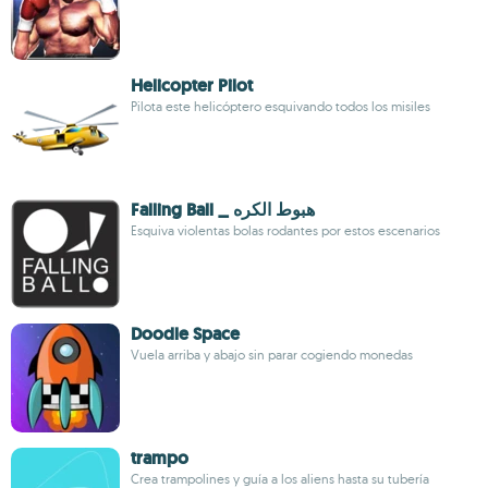
Helicopter Pilot
Pilota este helicóptero esquivando todos los misiles
Falling Ball _ هبوط الكره
Esquiva violentas bolas rodantes por estos escenarios
Doodle Space
Vuela arriba y abajo sin parar cogiendo monedas
trampo
Crea trampolines y guía a los aliens hasta su tubería