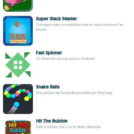
Super Stack Master
Consigue crear una estable torre en esta carrera en las
alturas
Fast Spinner
Un divertido spinner para tu Android
Snake Balls
Una versión de Zuma desarrollada por Ketchapp
Hit The Bubble
Dale a la bola roja y no te dejes despistar