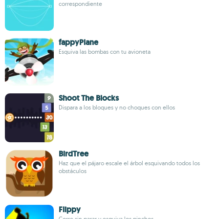
correspondiente
fappyPlane
Esquiva las bombas con tu avioneta
Shoot The Blocks
Dispara a los bloques y no choques con ellos
BirdTree
Haz que el pájaro escale el árbol esquivando todos los
obstáculos
Flippy
Corre sin parar y esquiva los pinchos