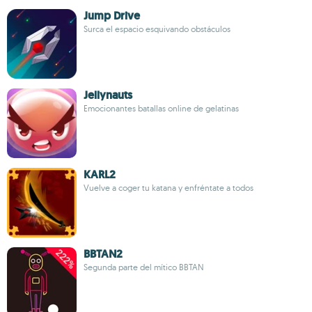
Jump Drive
Surca el espacio esquivando obstáculos
Jellynauts
Emocionantes batallas online de gelatinas
KARL2
Vuelve a coger tu katana y enfréntate a todos
BBTAN2
Segunda parte del mítico BBTAN