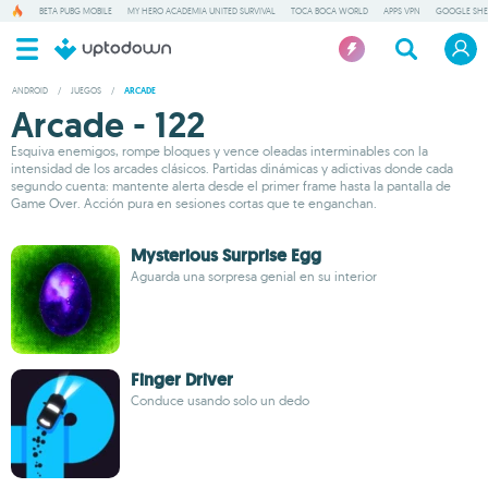
BETA PUBG MOBILE
MY HERO ACADEMIA UNITED SURVIVAL
TOCA BOCA WORLD
APPS VPN
GOOGLE SHE
ANDROID
/
JUEGOS
/
ARCADE
Arcade - 122
Esquiva enemigos, rompe bloques y vence oleadas interminables con la
intensidad de los arcades clásicos. Partidas dinámicas y adictivas donde cada
segundo cuenta: mantente alerta desde el primer frame hasta la pantalla de
Game Over. Acción pura en sesiones cortas que te enganchan.
Mysterious Surprise Egg
Aguarda una sorpresa genial en su interior
Finger Driver
Conduce usando solo un dedo