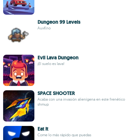
Dungeon 99 Levels
AuxKno
Evil Lava Dungeon
¡El suelo es lava!
SPACE SHOOTER
Acaba con una invasión alienígena en este frenético
shmup
Eat It
Come lo más rápido que puedas