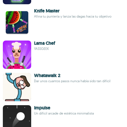
Knife Master
Afina tu puntería y lanza las dagas hacia tu objetivo
Lama Chef
YASSGEEK
Whatawalk 2
Dar unos cuantos pasos nunca había sido tan difícil
Impulse
Un difícil arcade de estética minimalista