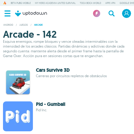
BETA PUBG MOBILE
MY HERO ACADEMIA UNITED SURVIVAL
TOCA BOCA WORLD
APPS VPN
GOOGLE SHE
ANDROID
/
JUEGOS
/
ARCADE
Arcade - 142
Esquiva enemigos, rompe bloques y vence oleadas interminables con la
intensidad de los arcades clásicos. Partidas dinámicas y adictivas donde cada
segundo cuenta: mantente alerta desde el primer frame hasta la pantalla de
Game Over. Acción pura en sesiones cortas que te enganchan.
Cars Survive 3D
Carreras por circuitos repletos de obstáculos
Pid - Gumball
Pid Inc.