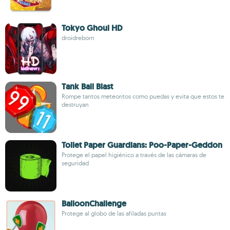
Tokyo Ghoul HD
droidreborn
Tank Ball Blast
Rompe tantos meteoritos como puedas y evita que estos te
destruyan
Toilet Paper Guardians: Poo-Paper-Geddon
Protege el papel higiénico a través de las cámaras de
seguridad
BalloonChallenge
Protege al globo de las afiladas puntas