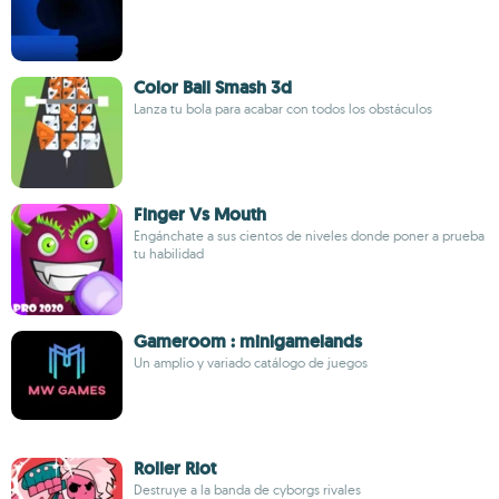
Color Ball Smash 3d
Lanza tu bola para acabar con todos los obstáculos
Finger Vs Mouth
Engánchate a sus cientos de niveles donde poner a prueba
tu habilidad
Gameroom : minigamelands
Un amplio y variado catálogo de juegos
Roller Riot
Destruye a la banda de cyborgs rivales