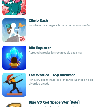
Climb Dash
Impúlsate para llegar a la cima de cada montaña
Idle Explorer
Aprovecha todos los recursos de cada isla
The Warrior - Top Stickman
Pon a prueba tu habilidad lanzando hachas en este
divertido arcade
Blue VS Red Space War (Beta)
Un simple y desafiante Shoot 'em Up