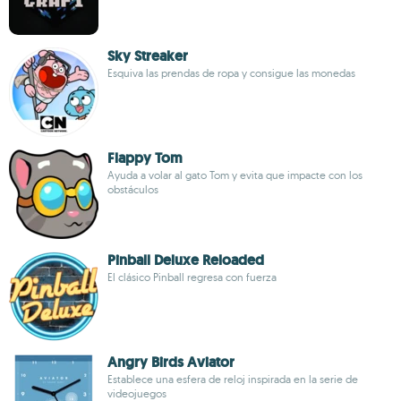
Sky Streaker
Esquiva las prendas de ropa y consigue las monedas
Flappy Tom
Ayuda a volar al gato Tom y evita que impacte con los
obstáculos
Pinball Deluxe Reloaded
El clásico Pinball regresa con fuerza
Angry Birds Aviator
Establece una esfera de reloj inspirada en la serie de
videojuegos