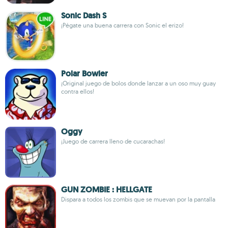
Sonic Dash S
¡Pégate una buena carrera con Sonic el erizo!
Polar Bowler
¡Original juego de bolos donde lanzar a un oso muy guay
contra ellos!
Oggy
¡Juego de carrera lleno de cucarachas!
GUN ZOMBIE : HELLGATE
Dispara a todos los zombis que se muevan por la pantalla