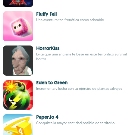
Fluffy Fall
Una aventura tan frenética como adorable
HorrorKiss
Evita que una anciana te bese en este terrorífico survival
horror
Eden to Green
Incrementa y lucha con tu ejército de plantas salvajes
Paper.io 4
Conquista la mayor cantidad posible de territorio