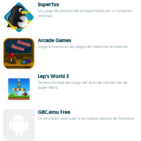
SuperTux
Un juego de plataformas protagonizado por un pingüino
amistoso
Arcade Games
Juega a montones de juegos de máquinas recreativas
Lep's World 3
Tercera entrega del juego del duende irlandés fan de
Super Mario
GBC.emu Free
Un emulador para jugar a los juegos clásicos de Gameboy