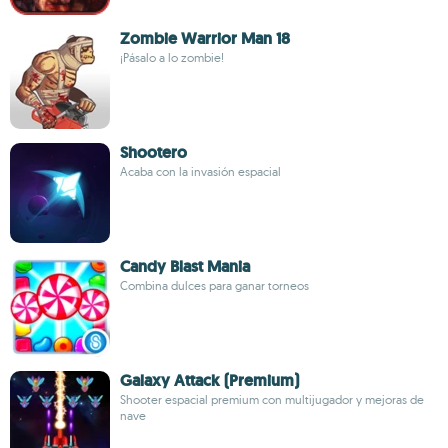
Zombie Warrior Man 18
¡Pásalo a lo zombie!
Shootero
Acaba con la invasión espacial
Candy Blast Mania
Combina dulces para ganar torneos
Galaxy Attack (Premium)
Shooter espacial premium con multijugador y mejoras de
nave