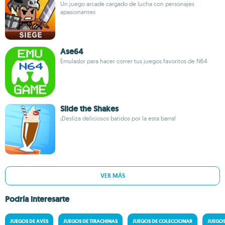
Un juego arcade cargado de lucha con personajes
apasionantes
Ase64
Emulador para hacer correr tus juegos favoritos de N64
Slide the Shakes
¡Desliza deliciosos batidos por la esta barra!
VER MÁS
Podría interesarte
JUEGOS DE AVES
JUEGOS DE TIRACHINAS
JUEGOS DE COLECCIONAR
JUEGOS 