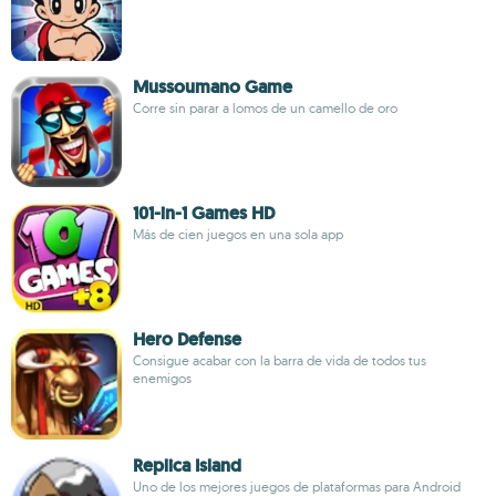
Mussoumano Game
Corre sin parar a lomos de un camello de oro
101-in-1 Games HD
Más de cien juegos en una sola app
Hero Defense
Consigue acabar con la barra de vida de todos tus
enemigos
Replica Island
Uno de los mejores juegos de plataformas para Android