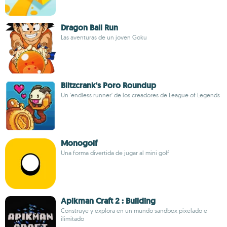
Dragon Ball Run
Las aventuras de un joven Goku
Blitzcrank's Poro Roundup
Un 'endless runner' de los creadores de League of Legends
Monogolf
Una forma divertida de jugar al mini golf
Apikman Craft 2 : Building
Construye y explora en un mundo sandbox pixelado e
ilimitado