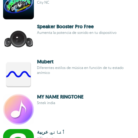
City NC
Speaker Booster Pro Free
Aumenta la potencia de sonido en tu dispositivo
Mubert
Diferentes estilos de música en función de tu estado
anímico
MY NAME RINGTONE
Sntek india
ٲغاني عربية
محمود مغلاج