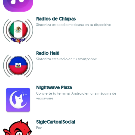
Radios de Chiapas
Sintoniza esta radio mexicana en tu dispositivo
Radio Haiti
Sintoniza esta radio en tu smartphone
Nightwave Plaza
Convierte tu terminal Android en una máquina de
vaporware
SigleCartoniSocial
Poz