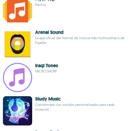
Kechsy
Arenal Sound
La app oficial del festival de música más multitudinario de
España
Iraqi Tones
MICRO SHOW
Study Music
Concéntrate con sonidos personalizados para cada
situación