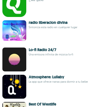
radio liberacion divina
Sintoniza esta radio en cualquier lugar
Lo-fi Radio 24/7
Una emisora infinita de música lo-fi
Atmosphere: Lullaby
La app que ofrece nanas para dormir a tu bebe
Best Of Westlife