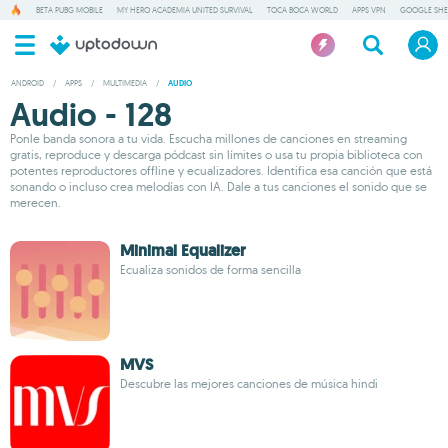
BETA PUBG MOBILE
MY HERO ACADEMIA UNITED SURVIVAL
TOCA BOCA WORLD
APPS VPN
GOOGLE SHE
ANDROID
/
APPS
/
MULTIMEDIA
/
AUDIO
Audio - 128
Ponle banda sonora a tu vida. Escucha millones de canciones en streaming
gratis, reproduce y descarga pódcast sin límites o usa tu propia biblioteca con
potentes reproductores offline y ecualizadores. Identifica esa canción que está
sonando o incluso crea melodías con IA. Dale a tus canciones el sonido que se
merecen.
Minimal Equalizer
Ecualiza sonidos de forma sencilla
MVS
Descubre las mejores canciones de música hindi