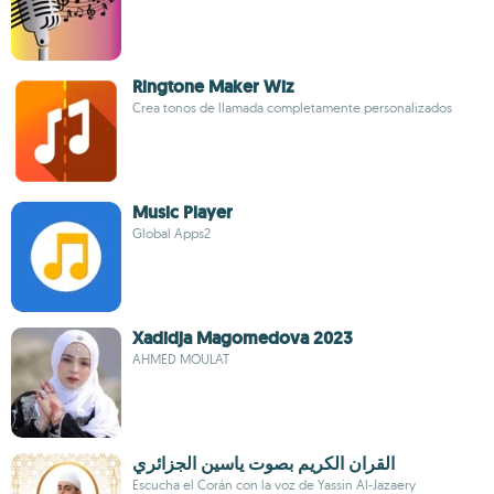
Ringtone Maker Wiz
Crea tonos de llamada completamente personalizados
Music Player
Global Apps2
Xadidja Magomedova 2023
AHMED MOULAT
القران الكريم بصوت ياسين الجزائري
Escucha el Corán con la voz de Yassin Al-Jazaery