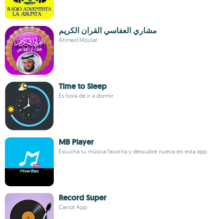
مشاري العفاسي القران الكريم
Ahmed Moulat
Time to Sleep
Es hora de ir a dormir
MB Player
Escucha tu música favorita y descubre nueva en esta app
Record Super
Carrot App