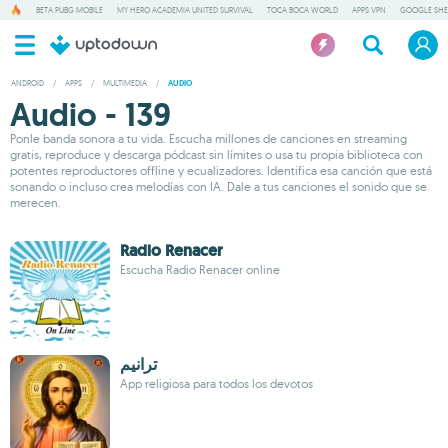
BETA PUBG MOBILE
MY HERO ACADEMIA UNITED SURVIVAL
TOCA BOCA WORLD
APPS VPN
GOOGLE SHE
ANDROID
/
APPS
/
MULTIMEDIA
/
AUDIO
Audio - 139
Ponle banda sonora a tu vida. Escucha millones de canciones en streaming
gratis, reproduce y descarga pódcast sin límites o usa tu propia biblioteca con
potentes reproductores offline y ecualizadores. Identifica esa canción que está
sonando o incluso crea melodías con IA. Dale a tus canciones el sonido que se
merecen.
Radio Renacer
Escucha Radio Renacer online
ترانيم
App religiosa para todos los devotos