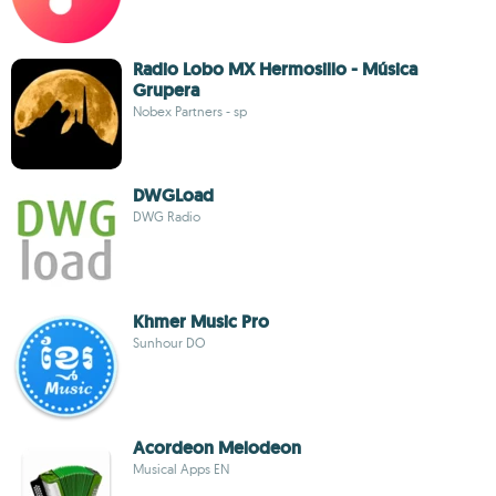
Radio Lobo MX Hermosillo - Música
Grupera
Nobex Partners - sp
DWGLoad
DWG Radio
Khmer Music Pro
Sunhour DO
Acordeon Melodeon
Musical Apps EN