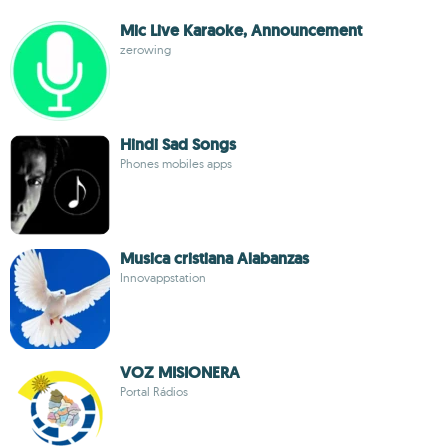
Mic Live Karaoke, Announcement
zerowing
Hindi Sad Songs
Phones mobiles apps
Musica cristiana Alabanzas
Innovappstation
VOZ MISIONERA
Portal Rádios