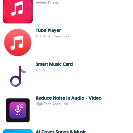
Yevhen Pylaiev
Tube Player
The Music Player Tool
Smart Music Card
Kihno
Reduce Noise in Audio - Video
High Tech Social Leb
AI Cover Songs & Music