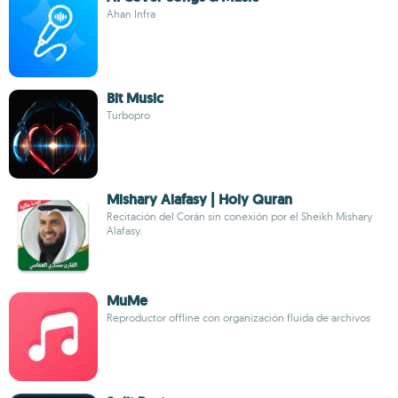
Ahan Infra
Bit Music
Turbopro
Mishary Alafasy | Holy Quran
Recitación del Corán sin conexión por el Sheikh Mishary
Alafasy.
MuMe
Reproductor offline con organización fluida de archivos