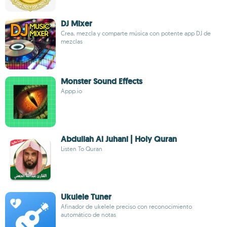
DJ Mixer
Crea, mezcla y comparte música con potente app DJ de
mezclas
Monster Sound Effects
Appp.io
Abdullah Al Juhani | Holy Quran
Listen To Quran
Ukulele Tuner
Afinador de ukelele preciso con reconocimiento
automático de notas