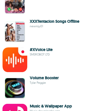
XXXTentacion Songs Offline
newmjy01
#XVoice Lite
SMSROBOT LTD
Volume Booster
Tylar Peggie
Music & Wallpaper App
Music downloader app