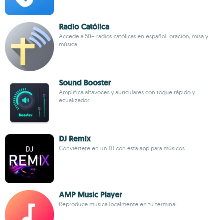
Radio Católica
Accede a 50+ radios católicas en español: oración, misa y
música
Sound Booster
Amplifica altavoces y auriculares con toque rápido y
ecualizador
DJ Remix
Conviértete en un DJ con esta app para músicos
AMP Music Player
Reproduce música localmente en tu terminal