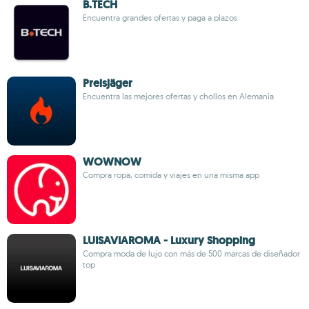
B.TECH
Encuentra grandes ofertas y paga a plazos
Preisjäger
Encuentra las mejores ofertas y chollos en Alemania
WOWNOW
Compra ropa, comida y viajes en una misma app
LUISAVIAROMA - Luxury Shopping
Compra moda de lujo con más de 500 marcas de diseñador
top