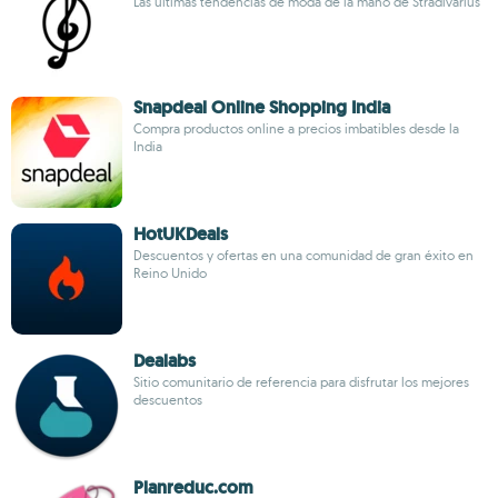
Las últimas tendencias de moda de la mano de Stradivarius
Snapdeal Online Shopping India
Compra productos online a precios imbatibles desde la
India
HotUKDeals
Descuentos y ofertas en una comunidad de gran éxito en
Reino Unido
Dealabs
Sitio comunitario de referencia para disfrutar los mejores
descuentos
Planreduc.com