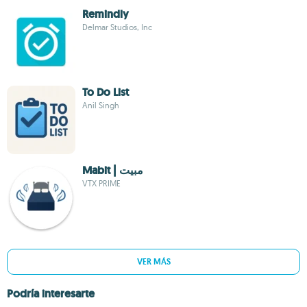
Remindly
Delmar Studios, Inc
To Do List
Anil Singh
Mabit | مبيت
VTX PRIME
VER MÁS
Podría interesarte