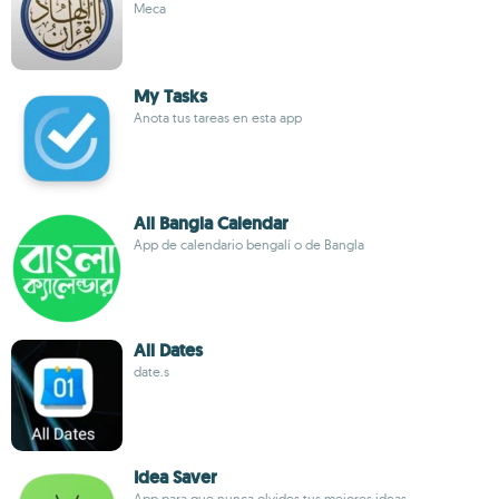
Meca
My Tasks
Anota tus tareas en esta app
All Bangla Calendar
App de calendario bengalí o de Bangla
All Dates
date.s
Idea Saver
App para que nunca olvides tus mejores ideas