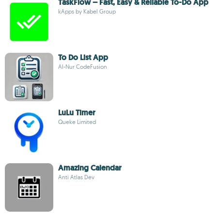
TaskFlow – Fast, Easy & Reliable To-Do App
kApps by Kabel Group
To Do List App
Al-Nur CodeFusion
LuLu Timer
Queke Limited
Amazing Calendar
Anti Atlas Dev