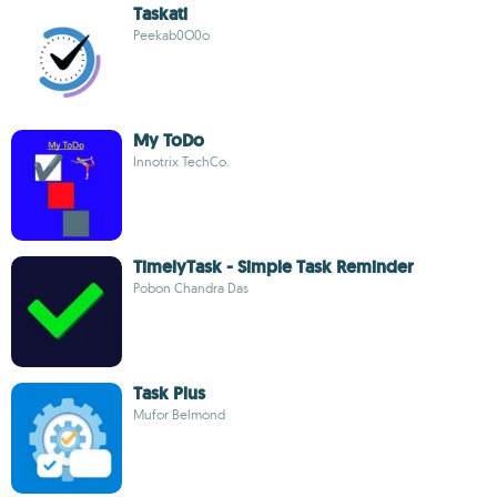
Taskati
Peekab0O0o
My ToDo
Innotrix TechCo.
TimelyTask - Simple Task Reminder
Pobon Chandra Das
Task Plus
Mufor Belmond