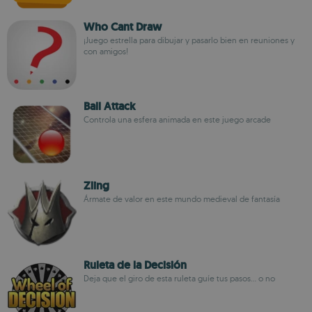
Who Cant Draw
¡Juego estrella para dibujar y pasarlo bien en reuniones y
con amigos!
Ball Attack
Controla una esfera animada en este juego arcade
Zling
Ármate de valor en este mundo medieval de fantasía
Ruleta de la Decisión
Deja que el giro de esta ruleta guíe tus pasos... o no