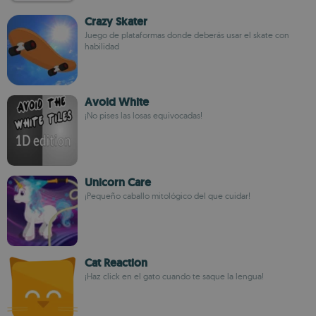
Crazy Skater
Juego de plataformas donde deberás usar el skate con
habilidad
Avoid White
¡No pises las losas equivocadas!
Unicorn Care
¡Pequeño caballo mitológico del que cuidar!
Cat Reaction
¡Haz click en el gato cuando te saque la lengua!