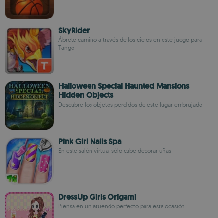
SkyRider
Ábrete camino a través de los cielos en este juego para
Tango
Halloween Special Haunted Mansions
Hidden Objects
Descubre los objetos perdidos de este lugar embrujado
Pink Girl Nails Spa
En este salón virtual sólo cabe decorar uñas
DressUp Girls Origami
Piensa en un atuendo perfecto para esta ocasión