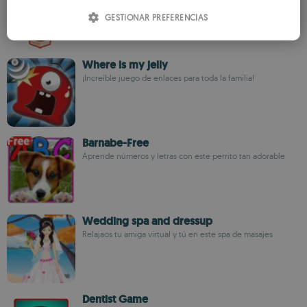
ITALIAN
GESTIONAR PREFERENCIAS
SPANISH
ROMANIAN
Where is my jelly
¡Increíble juego de enlaces para toda la familia!
Barnabe-Free
Aprende números y letras con este perrito tan adorable
Wedding spa and dressup
Relajaos tu amiga virtual y tú en este spa de masajes
Dentist Game