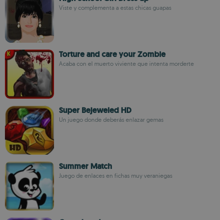
Viste y complementa a estas chicas guapas
Torture and care your Zombie
Acaba con el muerto viviente que intenta morderte
Super Bejeweled HD
Un juego donde deberás enlazar gemas
Summer Match
Juego de enlaces en fichas muy veraniegas