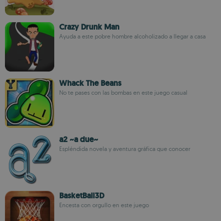
Crazy Drunk Man
Ayuda a este pobre hombre alcoholizado a llegar a casa
Whack The Beans
No te pases con las bombas en este juego casual
a2 ~a due~
Espléndida novela y aventura gráfica que conocer
BasketBall3D
Encesta con orgullo en este juego