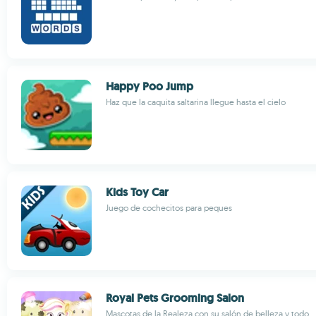
Happy Poo Jump
Haz que la caquita saltarina llegue hasta el cielo
Kids Toy Car
Juego de cochecitos para peques
Royal Pets Grooming Salon
Mascotas de la Realeza con su salón de belleza y todo