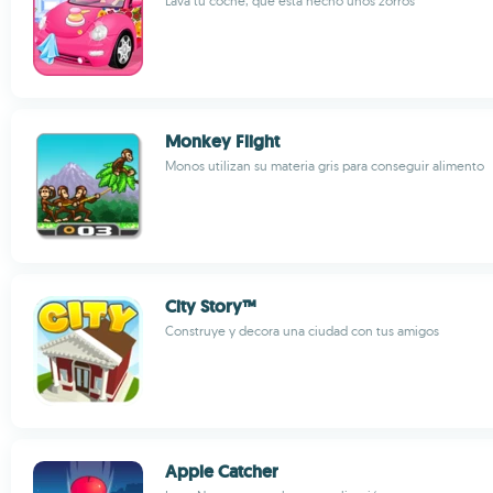
Lava tu coche, que está hecho unos zorros
Monkey Flight
Monos utilizan su materia gris para conseguir alimento
City Story™
Construye y decora una ciudad con tus amigos
Apple Catcher