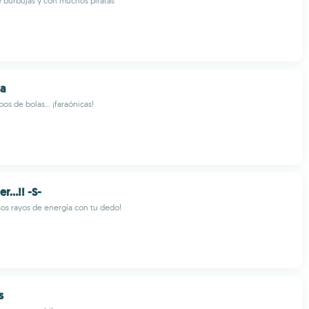
 burbujas y con muchos piratas
a
s de bolas... ¡faraónicas!
r...!! -S-
os rayos de energía con tu dedo!
s