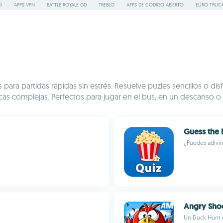
O
APPS VPN
BATTLE ROYALE GD
TREBLO
APPS DE CÓDIGO ABIERTO
EURO TRUCK
ara partidas rápidas sin estrés. Resuelve puzles sencillos o disf
s complejas. Perfectos para jugar en el bus, en un descanso o 
Guess the
¿Puedes adivin
Angry Sho
Un Duck Hunt c