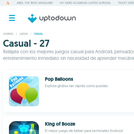
ARES: THE IRON VANGUARD
MY HERO ACADEMIA UNITED SURVIVAL
TICKET HER
ANDROID
/
JUEGOS
/
CASUAL
Casual - 27
Relájate con los mejores juegos casual para Android, pensados p
entretenimiento inmediato sin necesidad de aprender mecánica
Pop Balloons
Explota globos tan rápido como puedas
King of Booze
El mejor juego de beber para terminales Android