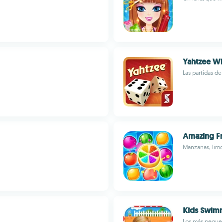
Yahtzee Wi
Las partidas d
Amazing Fr
Manzanas, limo
Kids Swimm
Los más peques