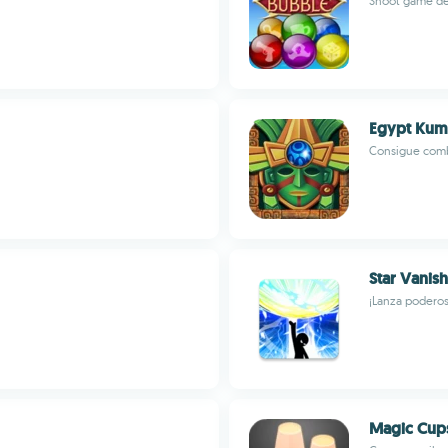
Shoot game de
Egypt Kum
Consigue combo
Star Vanishe
¡Lanza poderos
Magic Cup