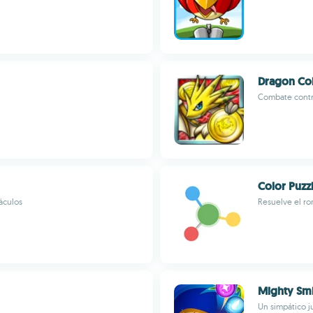
Dragon Co
Combate contr
Color Puzz
táculos
Resuelve el r
Mighty Smi
Un simpático j