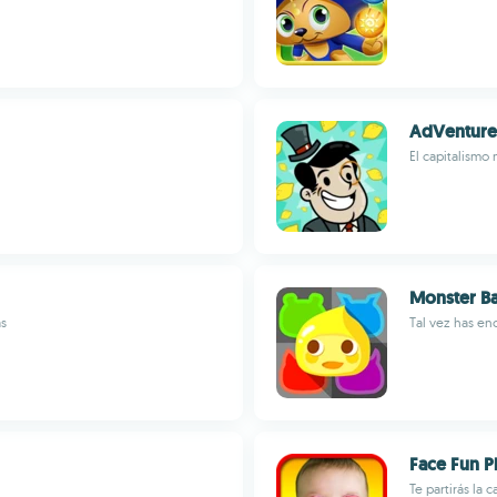
AdVenture 
El capitalismo 
Monster B
as
Tal vez has en
Face Fun P
Te partirás la 