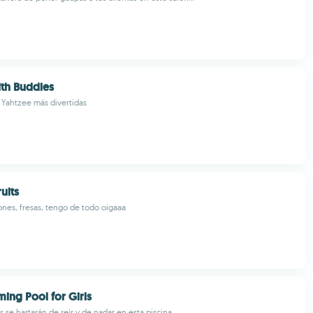
th Buddies
e Yahtzee más divertidas
uits
nes, fresas, tengo de todo oigaaa
ing Pool for Girls
 se hartarán de reír y de nadar en esta piscina