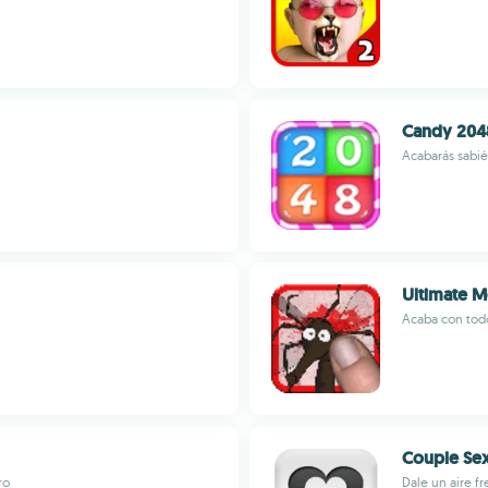
Candy 204
Acabarás sabié
Ultimate 
Acaba con todo
Couple Se
ro
Dale un aire fr