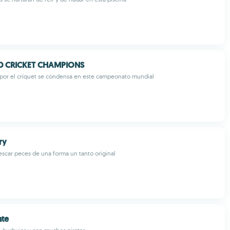
D CRICKET CHAMPIONS
 por el críquet se condensa en este campeonato mundial
ry
scar peces de una forma un tanto original
ate