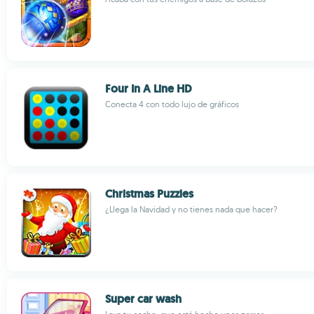
Four In A Line HD
Conecta 4 con todo lujo de gráficos
Christmas Puzzles
¿Llega la Navidad y no tienes nada que hacer?
Super car wash