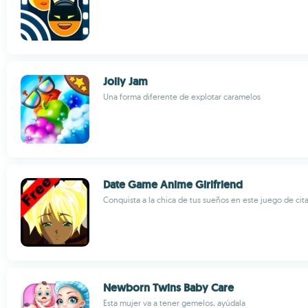
Jolly Jam
Una forma diferente de explotar caramelos
Date Game Anime Girlfriend
Conquista a la chica de tus sueños en este juego de cit
Newborn Twins Baby Care
Esta mujer va a tener gemelos, ayúdala