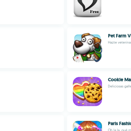
Pet Farm V
Hazte veterina
Cookie Ma
Deliciosas gal
Paris Fashi
Oh la la, qué m