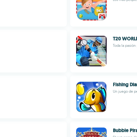
T20 WORL
Toda la pasión
Fishing Dia
Un juego de pe
Bubble Pir