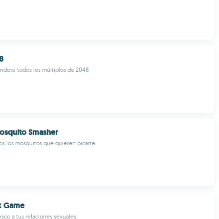
8
ndote todos los múltiplos de 2048
Mosquito Smasher
s los mosquitos que quieren picarte
x Game
esco a tus relaciones sexuales