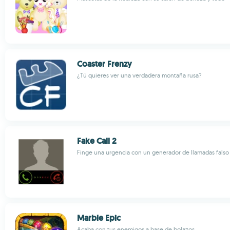
Coaster Frenzy
¿Tú quieres ver una verdadera montaña rusa?
Fake Call 2
Finge una urgencia con un generador de llamadas falso
Marble Epic
Acaba con tus enemigos a base de bolazos