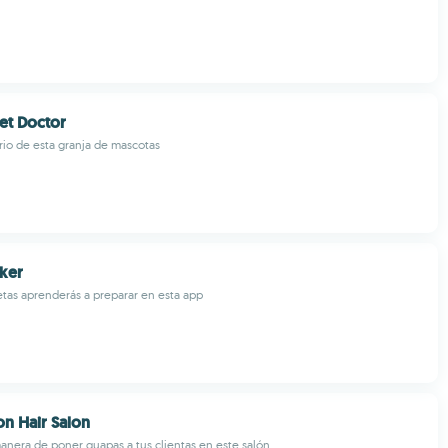
et Doctor
rio de esta granja de mascotas
ker
letas aprenderás a preparar en esta app
on Hair Salon
anera de poner guapas a tus clientas en este salón...