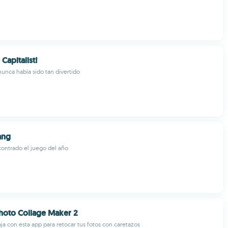
Capitalist!
nunca había sido tan divertido
ang
contrado el juego del año
hoto Collage Maker 2
caja con esta app para retocar tus fotos con caretazos