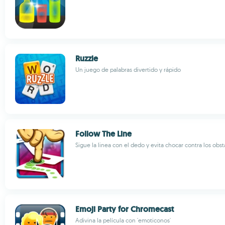
Ruzzle
Un juego de palabras divertido y rápido
Follow The Line
Sigue la linea con el dedo y evita chocar contra los obs
Emoji Party for Chromecast
Adivina la película con 'emoticonos'