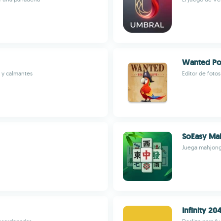
Wanted Pos
s y calmantes
Editor de fotos
SoEasy Ma
Juega mahjong s
Infinity 20