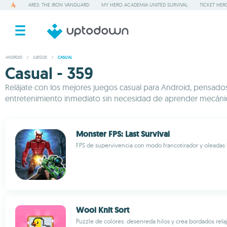
ARES: THE IRON VANGUARD
MY HERO ACADEMIA UNITED SURVIVAL
TICKET HER
ANDROID
/
JUEGOS
/
CASUAL
Casual - 359
Relájate con los mejores juegos casual para Android, pensados p
entretenimiento inmediato sin necesidad de aprender mecánica
Monster FPS: Last Survival
FPS de supervivencia con modo francotirador y oleadas 
Wool Knit Sort
Puzzle de colores: desenreda hilos y crea bordados rela