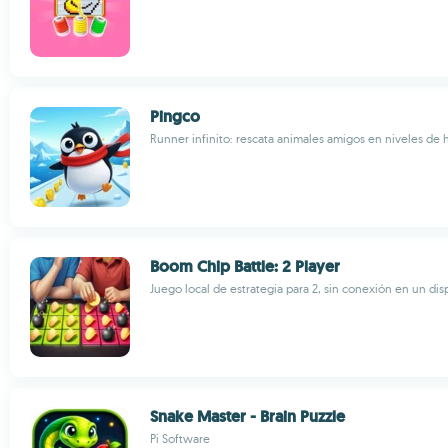
Pingco
Runner infinito: rescata animales amigos en niveles de 
Boom Chip Battle: 2 Player
Juego local de estrategia para 2, sin conexión en un dis
Snake Master - Brain Puzzle
Pi Software