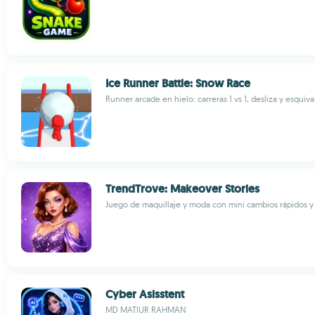
Ice Runner Battle: Snow Race
Runner arcade en hielo: carreras 1 vs 1, desliza y esquiva
TrendTrove: Makeover Stories
Juego de maquillaje y moda con mini cambios rápidos y 
Cyber Asisstent
MD MATIUR RAHMAN