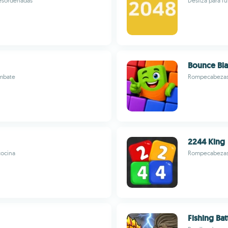
desordenadas
Desliza para f
Bounce Bla
ombate
Rompecabezas f
2244 King
cocina
Rompecabezas 
Fishing Bat