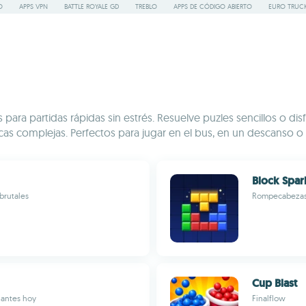
O
APPS VPN
BATTLE ROYALE GD
TREBLO
APPS DE CÓDIGO ABIERTO
EURO TRUCK
ara partidas rápidas sin estrés. Resuelve puzles sencillos o disf
s complejas. Perfectos para jugar en el bus, en un descanso o 
Block Spar
brutales
Rompecabezas d
Cup Blast
jantes hoy
Finalflow