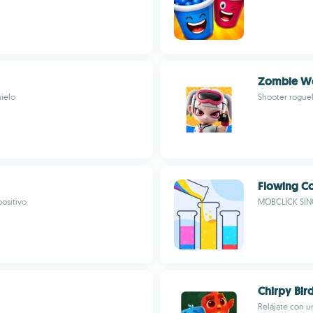
Zombie Wo
hielo
Shooter roguel
Flowing Co
positivo
MOBCLICK SIN
Chirpy Bir
Relájate con u