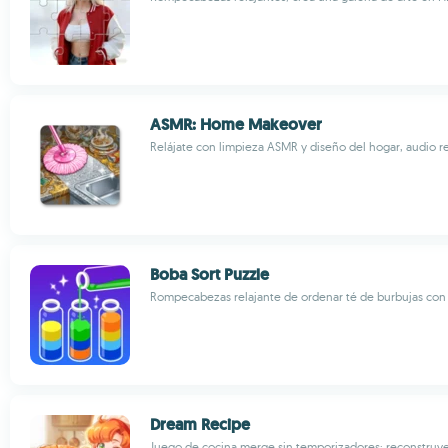
ASMR: Home Makeover
Relájate con limpieza ASMR y diseño del hogar, audio re
Boba Sort Puzzle
Rompecabezas relajante de ordenar té de burbujas co
Dream Recipe
Juego de cocina merge sin temporizadores; reconstruy