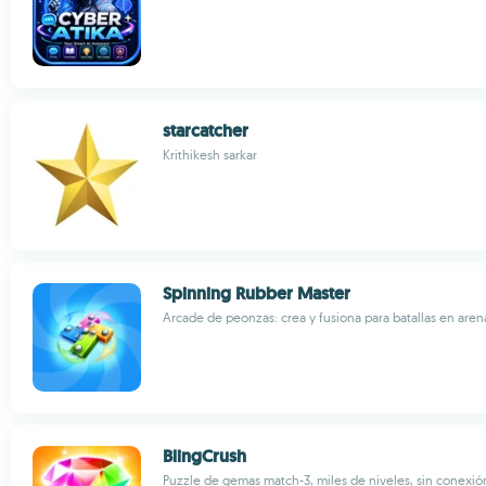
starcatcher
Krithikesh sarkar
Spinning Rubber Master
Arcade de peonzas: crea y fusiona para batallas en aren
BlingCrush
Puzzle de gemas match-3, miles de niveles, sin conexió