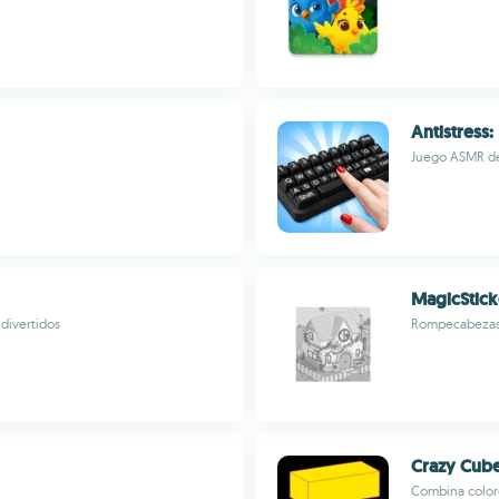
Antistress
Juego ASMR de 
MagicStick
divertidos
Rompecabezas 
Crazy Cube
Combina color