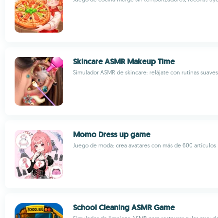
Skincare ASMR Makeup Time
Simulador ASMR de skincare: relájate con rutinas suave
Momo Dress up game
Juego de moda: crea avatares con más de 600 artículos
School Cleaning ASMR Game