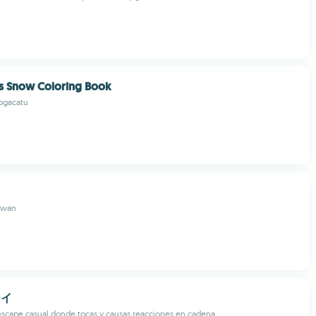
ss Snow Coloring Book
pgacatu
dwan
ーイ
escape casual donde tocas y causas reacciones en cadena