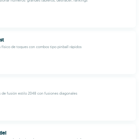
usionar números: grandes tableros, deshacer, rankings
st
ísico de toques con combos tipo pinball rápidos
de fusión estilo 2048 con fusiones diagonales
tle!