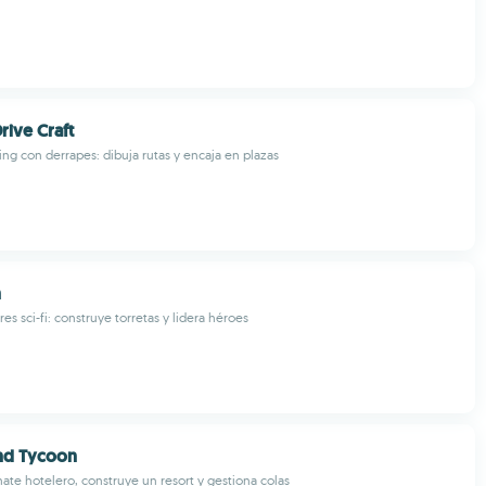
Drive Craft
ing con derrapes: dibuja rutas y encaja en plazas
n
es sci-fi: construye torretas y lidera héroes
and Tycoon
te hotelero, construye un resort y gestiona colas