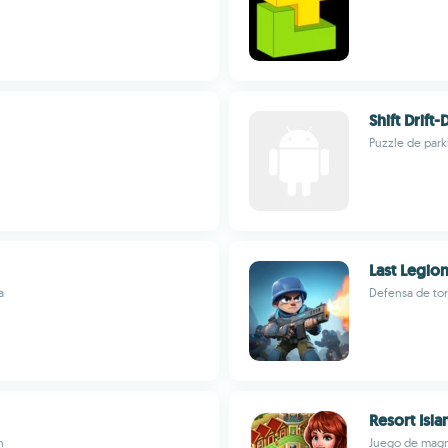
Shift Drift-
Puzzle de park
Last Legio
a
Defensa de torr
Resort Isl
n
Juego de magna