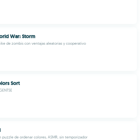
rld War: Storm
ike de zombis con ventajas aleatorias y cooperativo
lors Sort
GENTSE
d
n puzzle de ordenar colores, ASMR, sin temporizador