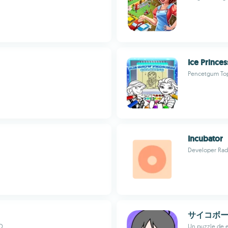
Ice Prince
Pencetgum To
Incubator
Developer Ra
サイコボ
HD
Un puzzle de 