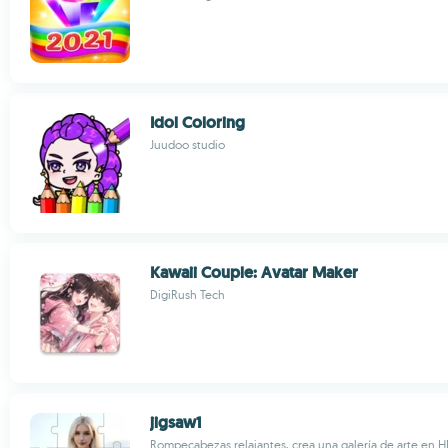
Idol Coloring
Juudoo studio
Kawaii Couple: Avatar Maker
DigiRush Tech
jigsaw1
Rompecabezas relajantes, crea una galería de arte en 