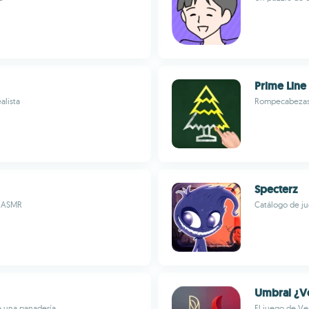
Prime Line
alista
Rompecabezas d
Specterz
n ASMR
Catálogo de ju
Umbral ¿V
e una panadería
El juego de Ve