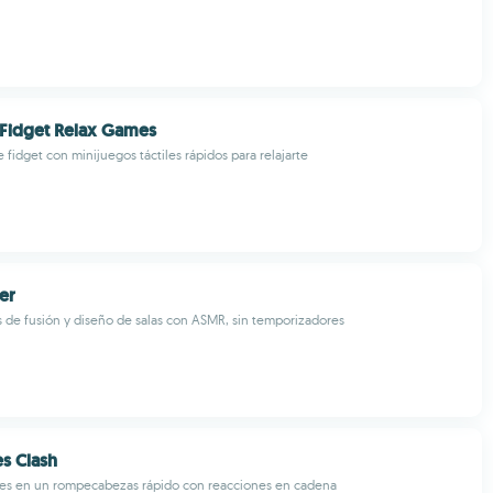
: Fidget Relax Games
fidget con minijuegos táctiles rápidos para relajarte
er
de fusión y diseño de salas con ASMR, sin temporizadores
s Clash
es en un rompecabezas rápido con reacciones en cadena