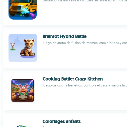
Simulador de limpieza ASMR para restaurar aulas muy 
Brainrot Hybrid Battle
Juego de arena de fusión de memes: crea híbridos y c
Cooking Battle: Crazy Kitchen
Juego de cocina frenético: controla el caos y mejora la 
Coloriages enfants