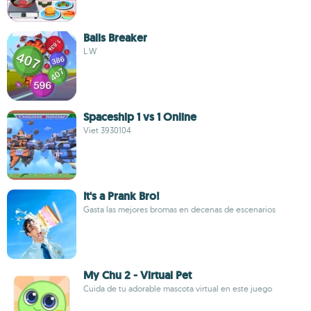
Balls Breaker
L.W
Spaceship 1 vs 1 Online
Viet 3930104
It's a Prank Bro!
Gasta las mejores bromas en decenas de escenarios
My Chu 2 - Virtual Pet
Cuida de tu adorable mascota virtual en este juego