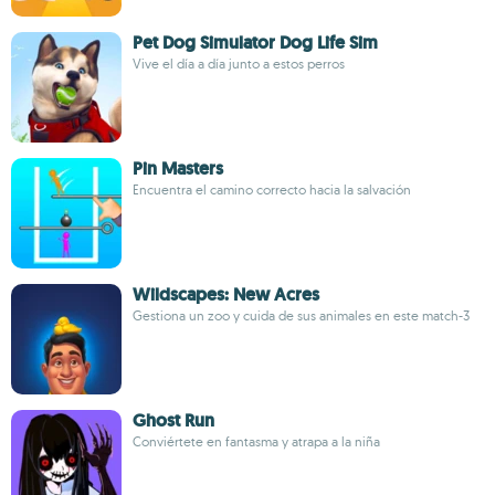
Pet Dog Simulator Dog Life Sim
Vive el día a día junto a estos perros
Pin Masters
Encuentra el camino correcto hacia la salvación
Wildscapes: New Acres
Gestiona un zoo y cuida de sus animales en este match-3
Ghost Run
Conviértete en fantasma y atrapa a la niña