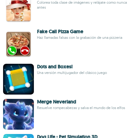
Colorea toda clase de imágenes y relájate como nunca
antes
Fake Call Pizza Game
Haz llamadas falsas con la grabación de una pizzeria
Dots and Boxes!
Una versión multijugador del clásico juego
Merge Neverland
Resuelve rompecabezas y salva el mundo de los elfos
Dog Life : Pet Simulation 3D