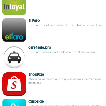
El Faro
Encuentra toda la actualidad de el Centro Comercial El Faro
cars4sale.pro
Encuentra coches usados a la venta en Norteamérica
Shopitize
Ahorra en las marcas que te gustan de los supermercados
británicos
Curbside
Vete de compras por establecimientos cercanos y locales