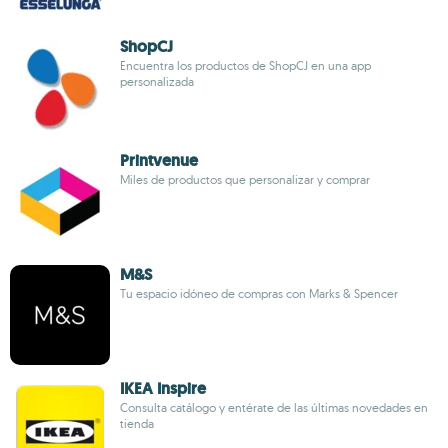
ShopCJ
Encuentra los productos de ShopCJ en una app
personalizada
Printvenue
Miles de productos que personalizar y comprar
M&S
Tu espacio idóneo de compras con Marks & Spencer
IKEA Inspire
Consulta catálogo y entérate de las últimas novedades en
tienda