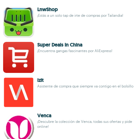
LnwShop
¡Estás a un solo tap de irte de compras por Tailandia!
Super Deals In China
¡Encuentra gangas fascinantes por AliExpress!
izit
Asistente de compra que siempre va contigo en el bolsillo
Venca
¡Descubre la colección de Venca, todas sus ofertas y pide
online!