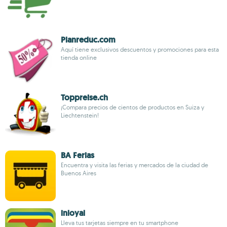
Planreduc.com
Aquí tiene exclusivos descuentos y promociones para esta
tienda online
Toppreise.ch
¡Compara precios de cientos de productos en Suiza y
Liechtenstein!
BA Ferias
Encuentra y visita las ferias y mercados de la ciudad de
Buenos Aires
inloyal
Lleva tus tarjetas siempre en tu smartphone