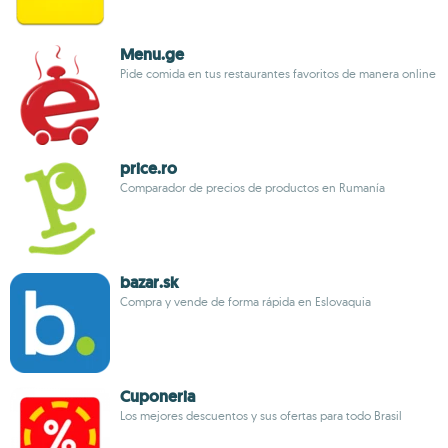
Menu.ge
Pide comida en tus restaurantes favoritos de manera online
price.ro
Comparador de precios de productos en Rumanía
bazar.sk
Compra y vende de forma rápida en Eslovaquia
Cuponeria
Los mejores descuentos y sus ofertas para todo Brasil