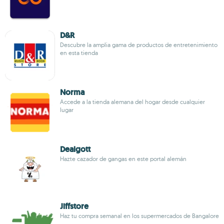
D&R
Descubre la amplia gama de productos de entretenimiento
en esta tienda
Norma
Accede a la tienda alemana del hogar desde cualquier
lugar
Dealgott
Hazte cazador de gangas en este portal alemán
Jiffstore
Haz tu compra semanal en los supermercados de Bangalore