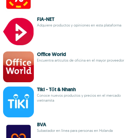
FIA-NET
Adquiere productos y opiniones en esta plataforma
Office World
Encuentra artículos de oficina en el mayor proveedor
Tiki - Tốt & Nhanh
Conoce nuevos productos y precios en el mercado
vietnamita
BVA
Subastador en línea para personas en Holanda