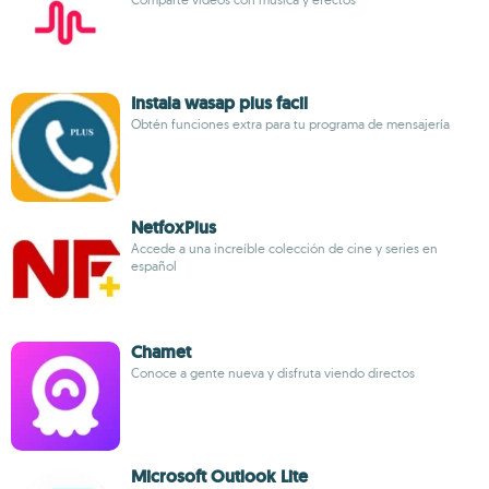
Instala wasap plus facil
Obtén funciones extra para tu programa de mensajería
NetfoxPlus
Accede a una increíble colección de cine y series en
español
Chamet
Conoce a gente nueva y disfruta viendo directos
Microsoft Outlook Lite