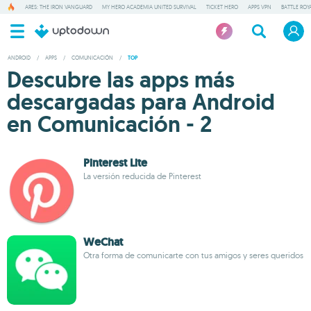
ARES: THE IRON VANGUARD
MY HERO ACADEMIA UNITED SURVIVAL
TICKET HERO
APPS VPN
BATTLE ROY
ANDROID
/
APPS
/
COMUNICACIÓN
/
TOP
Descubre las apps más
descargadas para Android
en Comunicación - 2
Pinterest Lite
La versión reducida de Pinterest
WeChat
Otra forma de comunicarte con tus amigos y seres queridos