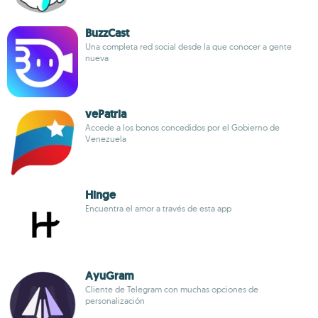
BuzzCast
Una completa red social desde la que conocer a gente
nueva
vePatria
Accede a los bonos concedidos por el Gobierno de
Venezuela
Hinge
Encuentra el amor a través de esta app
AyuGram
Cliente de Telegram con muchas opciones de
personalización