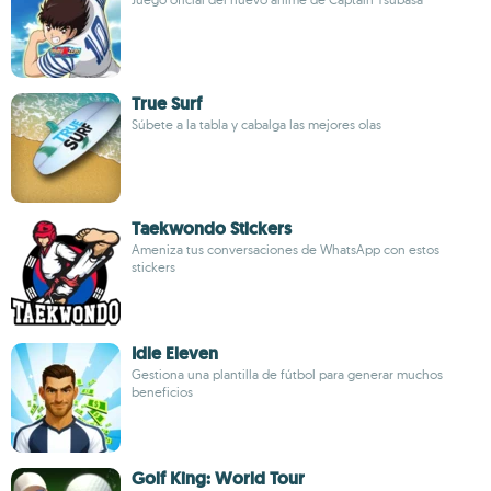
True Surf
Súbete a la tabla y cabalga las mejores olas
Taekwondo Stickers
Ameniza tus conversaciones de WhatsApp con estos
stickers
Idle Eleven
Gestiona una plantilla de fútbol para generar muchos
beneficios
Golf King: World Tour