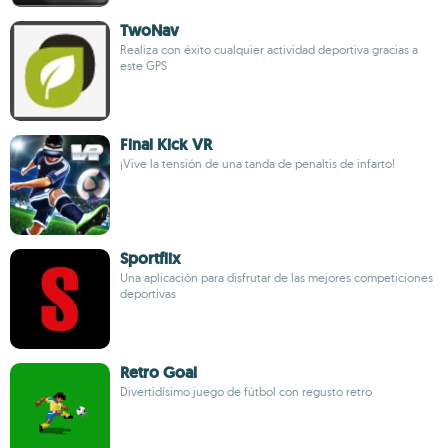
TwoNav
Realiza con éxito cualquier actividad deportiva gracias a
este GPS
Final Kick VR
¡Vive la tensión de una tanda de penaltis de infarto!
Sportflix
Una aplicación para disfrutar de las mejores competiciones
deportivas
Retro Goal
Divertidísimo juego de fútbol con regusto retro