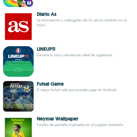
Diario As
La información y videogoles de As, ahora también en el
móvil
LINEUP11
Genera tu lista y alineación ideal de jugadores
Futsal Game
El mejor fútbol sala que puedas jugar en Android
Neymar Wallpaper
Fondos de pantalla inspirados en el jugador brasileño