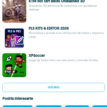
KTM MX Dirt Bikes Unleashed 3D
Simulación 3D definitiva de motocross con acrobacias
realistas
PLS KITS & EDITOR 2026
Personaliza y accede a los últimos kits de fútbol y mejora tu
juego
XPSoccer
Juego de fútbol retro con arte píxel y controles fluidos
VER MÁS
Podría interesarte