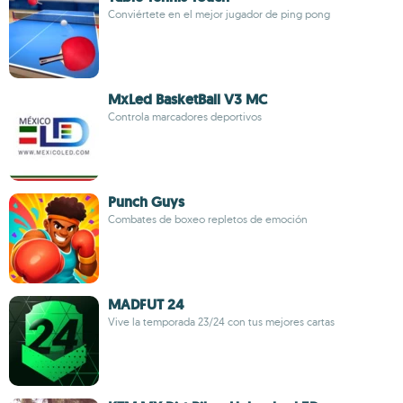
Conviértete en el mejor jugador de ping pong
MxLed BasketBall V3 MC
Controla marcadores deportivos
Punch Guys
Combates de boxeo repletos de emoción
MADFUT 24
Vive la temporada 23/24 con tus mejores cartas