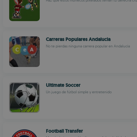
Haz que estos muñecos pixelados teman tu derecha cru
Carreras Populares Andalucia
No te pierdas ninguna carrera popular en Andalucía
Ultimate Soccer
Un juego de fútbol simple y entretenido
Football Transfer