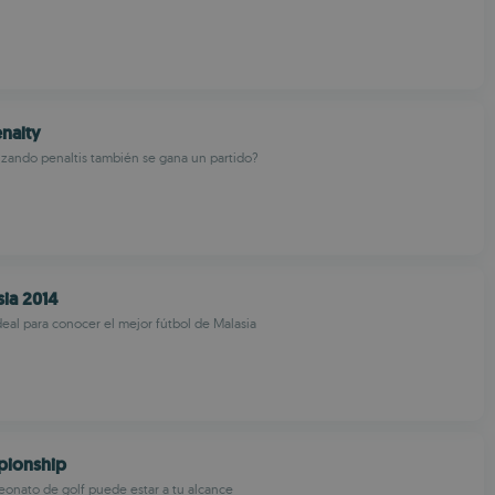
enalty
zando penaltis también se gana un partido?
sia 2014
ideal para conocer el mejor fútbol de Malasia
pionship
onato de golf puede estar a tu alcance