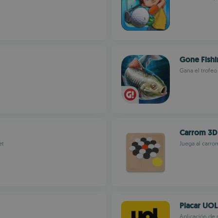
Gone Fishi
Gana el trofeo
Carrom 3D
et
Juega al carro
Placar UOL
Aplicación de 