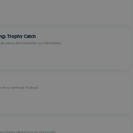
ng: Trophy Catch
 de pesca demostrando tus habilidades
m en tu terminal Android
resultados deportivos en portugués