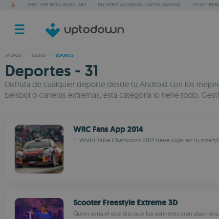
ARES: THE IRON VANGUARD
MY HERO ACADEMIA UNITED SURVIVAL
TICKET HER
ANDROID
/
JUEGOS
/
DEPORTES
Deportes - 31
Disfruta de cualquier deporte desde tu Android con los mejore
béisbol o carreras extremas, esta categoría lo tiene todo. Ges
WRC Fans App 2014
El World Rallie Champions 2014 tiene lugar en tu smart
Scooter Freestyle Extreme 3D
Quién sería el que dijo que los patinetes eran aburridos.