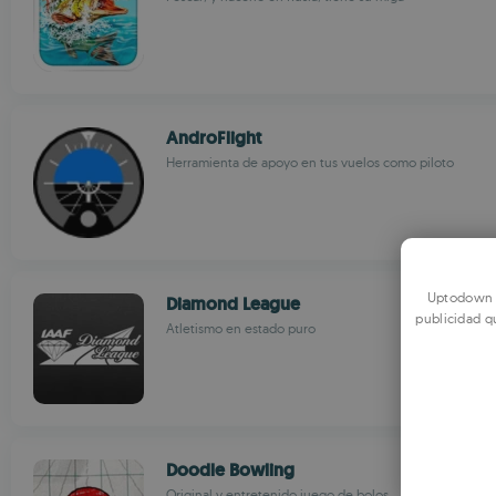
AndroFlight
Herramienta de apoyo en tus vuelos como piloto
Uptodown u
Diamond League
publicidad q
Atletismo en estado puro
Doodle Bowling
Original y entretenido juego de bolos