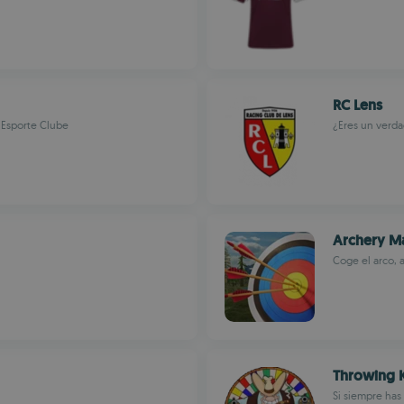
RC Lens
o Esporte Clube
¿Eres un verda
Archery Ma
Coge el arco, a
Throwing K
Si siempre has