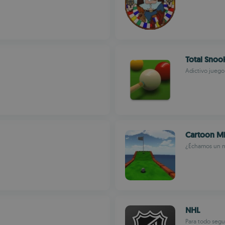
Total Snoo
Adictivo juego 
Cartoon Mi
¿Échamos un m
NHL
Para todo segu