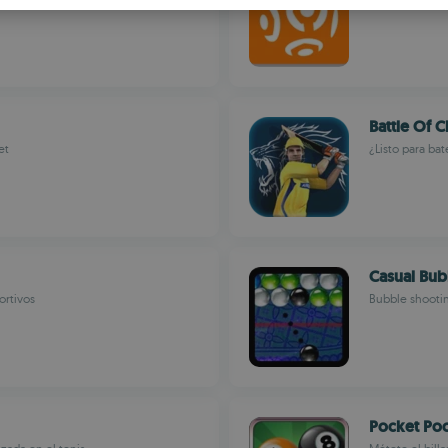
S
R
Battle Of 
et
¿Listo para bat
Casual Bu
ortivos
Bubble shootin
Pocket Poo