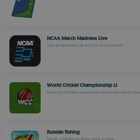
NCAA March Madness Live
Todo el baloncesto de la NCAA en tu Android
World Cricket Championship Lt
Hazte con el mayor campeonato que existe sobre críqu
Russian fishing
Pescar, y hacerlo en Rusia, tiene su miga