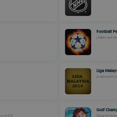
Football P
¿Sabes que lan
Liga Malay
La aplicación 
Golf Cham
 un 4-3-3?
Ganar el campe