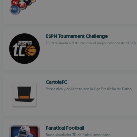
ESPN Tournament Challenge
ESPN te invita a disfrutar con el mejor baloncesto NCAA
CartolaFC
Pronostica y diviértete con la Liga Brasileña de Fútbol
Fanatical Football
Buen simulador 3D de fútbol americano