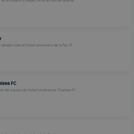
r en el bolsillo y juega con él en donde quieras
w
 detalle todo el fútbol americano de la Pac-12
elsea FC
cial del equipo de fútbol londinense: Chelsea FC