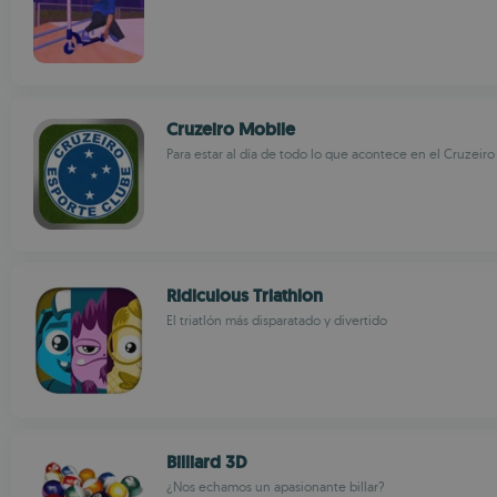
Cruzeiro Mobile
Para estar al día de todo lo que acontece en el Cruzeir
Ridiculous Triathlon
El triatlón más disparatado y divertido
Billiard 3D
¿Nos echamos un apasionante billar?