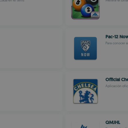
zada en el tenis
Métete el billa
Pac-12 No
Para conocer al
Official Ch
Aplicación ofi
QMJHL