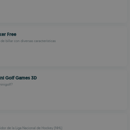
ker Free
de billar con diversas características
ni Golf Games 3D
inigolf?
idor de la Liga Nacional de Hockey (NHL)