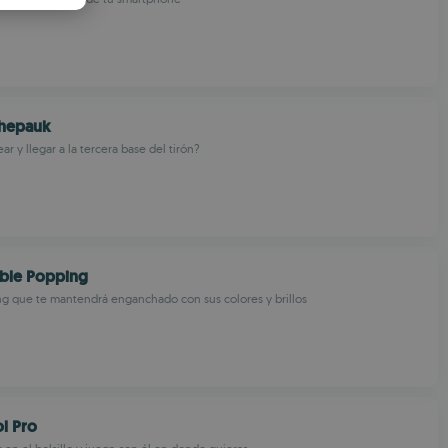
PANISH
OMANIAN
Chepauk
ear y llegar a la tercera base del tirón?
bble Popping
g que te mantendrá enganchado con sus colores y brillos
l Pro