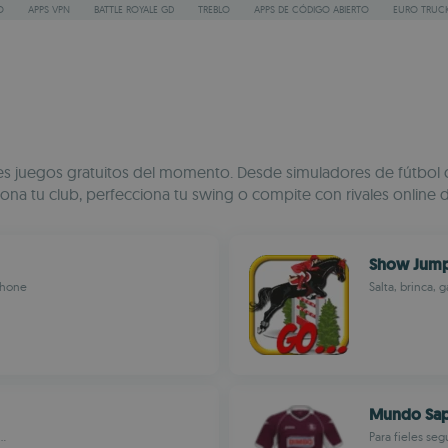
O
APPS VPN
BATTLE ROYALE GD
TREBLO
APPS DE CÓDIGO ABIERTO
EURO TRUCK
s juegos gratuitos del momento. Desde simuladores de fútbol con 
tiona tu club, perfecciona tu swing o compite con rivales online
Show Jum
phone
Salta, brinca, 
Mundo Sap
..
Para fieles se