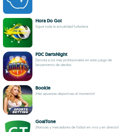
Hora Do Gol
Sigue toda la actualidad futbolera
PDC DartsNight
Derrota a los más profesionales en este juego de
lanzamiento de dardos
Bookie
¡Haz apuestas deportivas al momento!
GoalTone
¡Noticias y marcadores de fútbol en vivo y en directo!