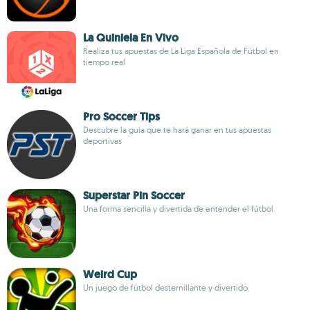
La Quiniela En Vivo
Realiza tus apuestas de La Liga Española de Fútbol en
tiempo real
Pro Soccer Tips
Descubre la guía que te hará ganar en tus apuestas
deportivas
Superstar Pin Soccer
Una forma sencilla y divertida de entender el fútbol
Weird Cup
Un juego de fútbol desternillante y divertido