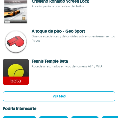
Cristiano Ronaldo Screen Lock
Abre tu pantalla con le dios del fútbol
A toque de pito - Geo Sport
Guarda estadísticas y datos útiles sobre tus entrenamientos
físicos
Tennis Temple Beta
Accede a resultados en vivo de torneos ATP y WTA
VER MÁS
Podría interesarte