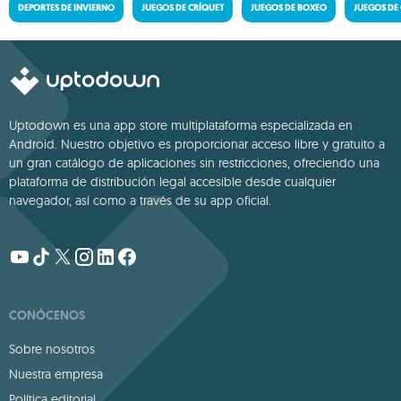
DEPORTES DE INVIERNO
JUEGOS DE CRÍQUET
JUEGOS DE BOXEO
JUEGOS DE
Uptodown es una app store multiplataforma especializada en
Android. Nuestro objetivo es proporcionar acceso libre y gratuito a
un gran catálogo de aplicaciones sin restricciones, ofreciendo una
plataforma de distribución legal accesible desde cualquier
navegador, así como a través de su app oficial.
CONÓCENOS
Sobre nosotros
Nuestra empresa
Política editorial