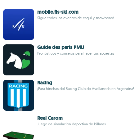
mobile.fis-ski.com
Sigue todos los eventos de esquí y snowboard
Guide des paris PMU
Pronósticos y consejos para hacer tus apuestas
Racing
¡Para hinchas del Racing Club de Avellaneda en Argentina!
Real Carom
Juego de simulación deportiva de billares