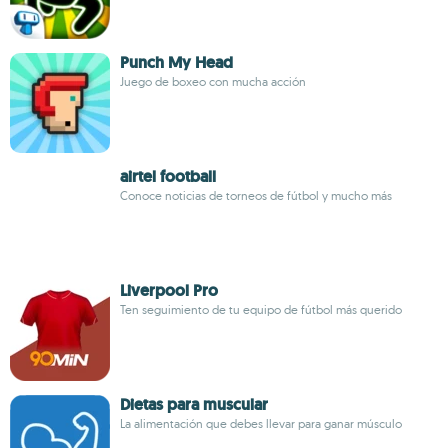
Punch My Head
Juego de boxeo con mucha acción
airtel football
Conoce noticias de torneos de fútbol y mucho más
Liverpool Pro
Ten seguimiento de tu equipo de fútbol más querido
Dietas para muscular
La alimentación que debes llevar para ganar músculo