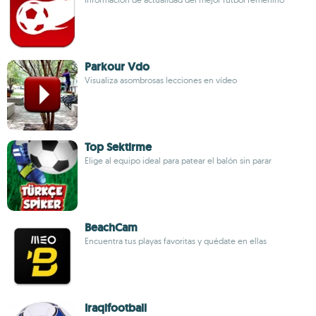
Parkour Vdo
Visualiza asombrosas lecciones en vídeo
Top Sektirme
Elige al equipo ideal para patear el balón sin parar
BeachCam
Encuentra tus playas favoritas y quédate en ellas
Iraqifootball