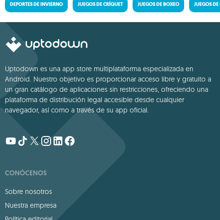
DEPORTES DE INVIERNO
JUEGOS DE CRÍQUET
JUEGOS DE BOXEO
JUEGOS DE
Uptodown es una app store multiplataforma especializada en
Android. Nuestro objetivo es proporcionar acceso libre y gratuito a
un gran catálogo de aplicaciones sin restricciones, ofreciendo una
plataforma de distribución legal accesible desde cualquier
navegador, así como a través de su app oficial.
CONÓCENOS
Sobre nosotros
Nuestra empresa
Política editorial