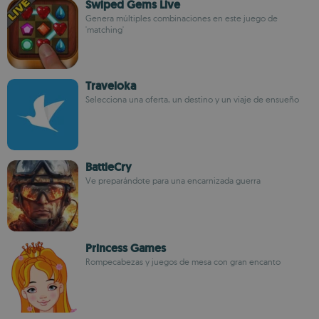
Swiped Gems Live
Genera múltiples combinaciones en este juego de
'matching'
Traveloka
Selecciona una oferta, un destino y un viaje de ensueño
BattleCry
Ve preparándote para una encarnizada guerra
Princess Games
Rompecabezas y juegos de mesa con gran encanto