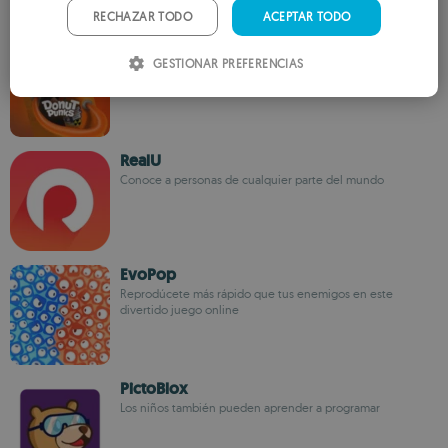
PORTUGUESE
RECHAZAR TODO
ACEPTAR TODO
Donut Punks
ITALIAN
GESTIONAR PREFERENCIAS
Los niños no tienen miedo a los zombies
SPANISH
ROMANIAN
RealU
Conoce a personas de cualquier parte del mundo
EvoPop
Reprodúcete más rápido que tus enemigos en este
divertido juego online
PictoBlox
Los niños también pueden aprender a programar