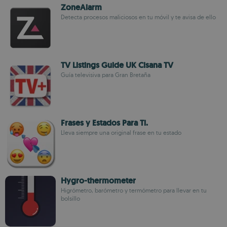
ZoneAlarm
Detecta procesos maliciosos en tu móvil y te avisa de ello
TV Listings Guide UK Cisana TV
Guía televisiva para Gran Bretaña
Frases y Estados Para Ti.
Lleva siempre una original frase en tu estado
Hygro-thermometer
Higrómetro, barómetro y termómetro para llevar en tu
bolsillo