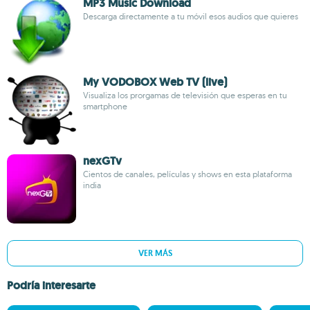
MP3 Music Download
Descarga directamente a tu móvil esos audios que quieres
My VODOBOX Web TV (live)
Visualiza los prorgamas de televisión que esperas en tu
smartphone
nexGTv
Cientos de canales, películas y shows en esta plataforma
india
VER MÁS
Podría interesarte