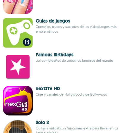
Guías de juegos
Consejos, trucos y secretos de los videojuegos más
emblemáticos
Famous Birthdays
Los cumpleaños de todos los famosos del mundo
nexGTv HD
Cine y canales de Hollywood y de Bollywood
Solo 2
Guitarra virtual con funciones extra para llevar en tu
Android Wear