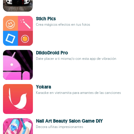
Stich Pics
Crea mágicos efectos en tus fotos
DildoDroid Pro
Date placer a ti misma/o con esta app de vibración
Yokara
Karaoke en vietnamita para amantes de las canciones
Nail Art Beauty Salon Game DIY
Decora uñitas impresionantes