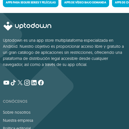
APPS PARA SEGUIR SERIES Y PELÍCULAS
APPS DE VÍDEO BAJO DEMANDA
APPS DE C
Uptodown es una app store multiplataforma especializada en
Android. Nuestro objetivo es proporcionar acceso libre y gratuito a
un gran catálogo de aplicaciones sin restricciones, ofreciendo una
plataforma de distribución legal accesible desde cualquier
navegador, así como a través de su app oficial.
CONÓCENOS
Sobre nosotros
Nuestra empresa
Política editorial