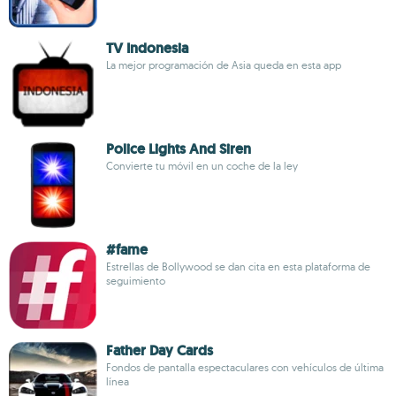
TV Indonesia
La mejor programación de Asia queda en esta app
Police Lights And Siren
Convierte tu móvil en un coche de la ley
#fame
Estrellas de Bollywood se dan cita en esta plataforma de
seguimiento
Father Day Cards
Fondos de pantalla espectaculares con vehículos de última
línea