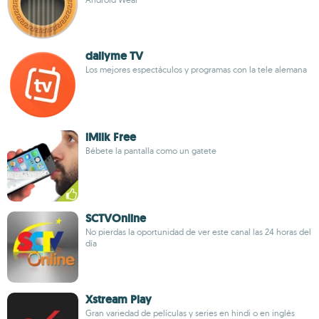
dailyme TV
Los mejores espectáculos y programas con la tele alemana
iMilk Free
Bébete la pantalla como un gatete
SCTVOnline
No pierdas la oportunidad de ver este canal las 24 horas del
día
Xstream Play
Gran variedad de películas y series en hindi o en inglés