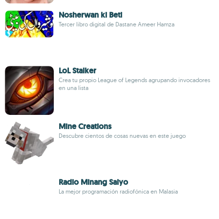
Nosherwan ki Beti
Tercer libro digital de Dastane Ameer Hamza
LoL Stalker
Crea tu propio League of Legends agrupando invocadores
en una lista
Mine Creations
Descubre cientos de cosas nuevas en este juego
Radio Minang Saiyo
La mejor programación radiofónica en Malasia