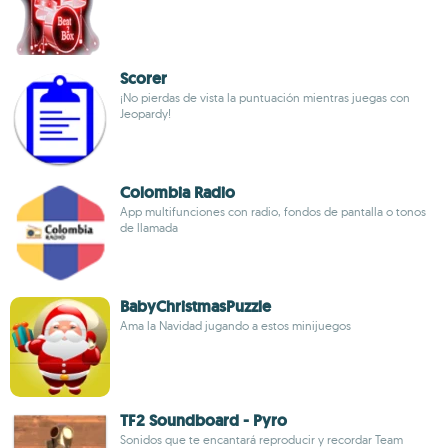
Scorer
¡No pierdas de vista la puntuación mientras juegas con
Jeopardy!
Colombia Radio
App multifunciones con radio, fondos de pantalla o tonos
de llamada
BabyChristmasPuzzle
Ama la Navidad jugando a estos minijuegos
TF2 Soundboard - Pyro
Sonidos que te encantará reproducir y recordar Team