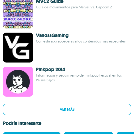
MVC2 Guide
Guía de movimientos para Marvel Vs. Capcom 2
VanossGaming
Con esta app accederás a los contenidos más especiales
Pinkpop 2014
Información y seguimiento del Pinkpop Festival en los
Países Bajos
VER MÁS
Podría interesarte