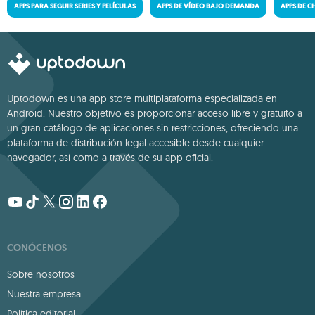
APPS PARA SEGUIR SERIES Y PELÍCULAS
APPS DE VÍDEO BAJO DEMANDA
APPS DE C
Uptodown es una app store multiplataforma especializada en
Android. Nuestro objetivo es proporcionar acceso libre y gratuito a
un gran catálogo de aplicaciones sin restricciones, ofreciendo una
plataforma de distribución legal accesible desde cualquier
navegador, así como a través de su app oficial.
CONÓCENOS
Sobre nosotros
Nuestra empresa
Política editorial