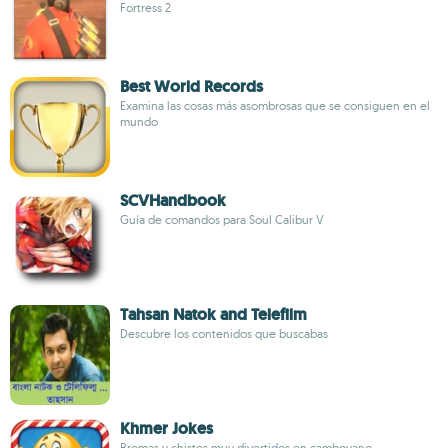
Fortress 2
Best World Records
Examina las cosas más asombrosas que se consiguen en el
mundo
SCVHandbook
Guía de comandos para Soul Calibur V
Tahsan Natok and Telefilm
Descubre los contenidos que buscabas
Khmer Jokes
Bromas y chistes muy divertidos en camboyano