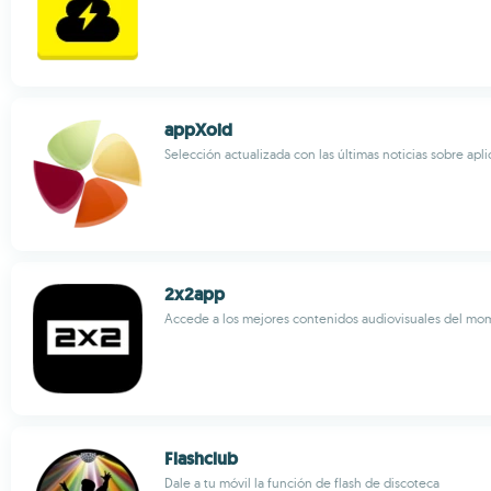
appXoid
Selección actualizada con las últimas noticias sobre apl
2x2app
Accede a los mejores contenidos audiovisuales del m
Flashclub
Dale a tu móvil la función de flash de discoteca