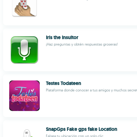
Iris the Insultor
¡Haz preguntas y obtén respuestas groseras!
Testes Todateen
Plataforma donde conocer a tus amigos y muchos secre
SnapGps Fake gps fake Location
Falsea tu ubicación con un solo clic