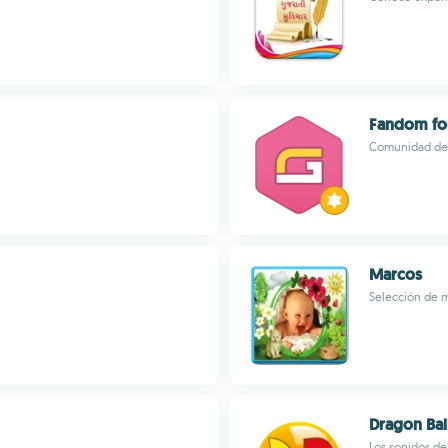
Fandom for
Comunidad de 
Marcos
Selección de m
Dragon Ba
Los sonidos de