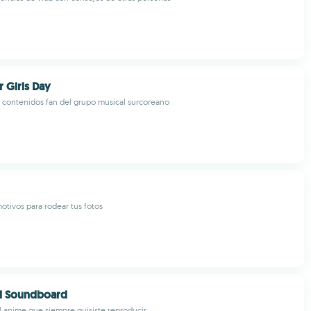
 Girls Day
contenidos fan del grupo musical surcoreano
otivos para rodear tus fotos
ll Soundboard
l anime que siempre quisiste reproducir