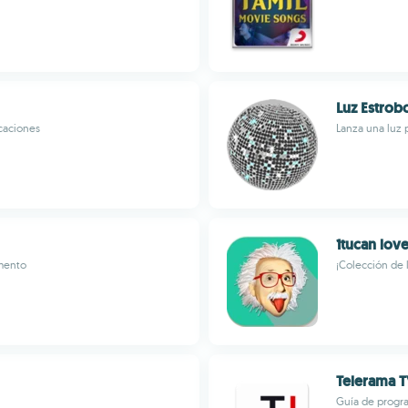
Luz Estrob
icaciones
Lanza una luz 
1tucan lov
omento
¡Colección de l
Telerama 
Guía de progra