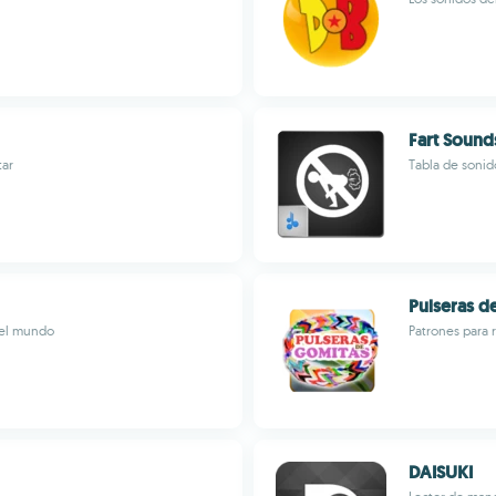
Fart Sound
tar
Tabla de sonid
Pulseras d
 del mundo
Patrones para r
DAISUKI