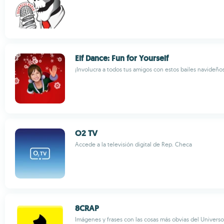
Elf Dance: Fun for Yourself
¡Involucra a todos tus amigos con estos bailes navideños
O2 TV
Accede a la televisión digital de Rep. Checa
8CRAP
Imágenes y frases con las cosas más obvias del Universo