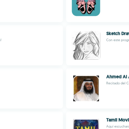
Sketch Dr
!
Con este progr
Ahmed Al A
Recitado del C
Tamil Mov
Aquí escuchar