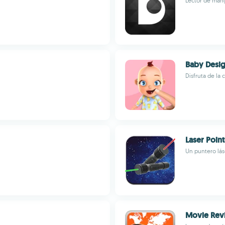
Lector de mang
Baby Desig
Disfruta de la
Laser Point
Un puntero lás
Movie Rev