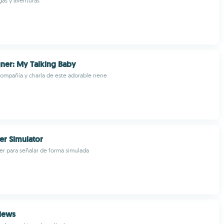
as y aventuras
ner: My Talking Baby
 compañía y charla de este adorable nene
er Simulator
er para señalar de forma simulada
iews