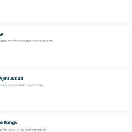
aw
ama confeccionarás obras de arte
jmi Juz 30
orán por el sabio musulmán
ie Songs
ás las canciones que deseabas