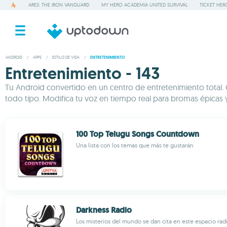
ARES: THE IRON VANGUARD
MY HERO ACADEMIA UNITED SURVIVAL
TICKET HER
ANDROID
/
APPS
/
ESTILO DE VIDA
/
ENTRETENIMIENTO
Entretenimiento - 143
Tu Android convertido en un centro de entretenimiento total. 
todo tipo. Modifica tu voz en tiempo real para bromas épicas 
100 Top Telugu Songs Countdown
Una lista con los temas que más te gustarán
Darkness Radio
Los misterios del mundo se dan cita en este espacio rad