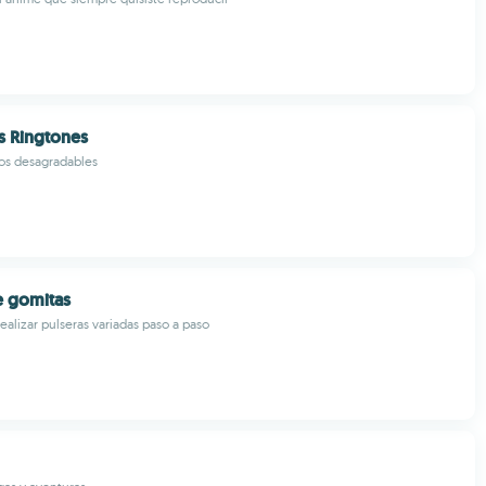
s Ringtones
os desagradables
e gomitas
ealizar pulseras variadas paso a paso