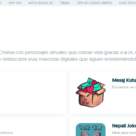
O
APPS VPN
BATTLE ROYALE GD
TREBLO
APPS DE CÓDIGO ABIERTO
EURO TRUCK
Chatea con personajes virtuales que cobran vida gracias a la IA
y redescubre esas mascotas digitales que siguen entreteniéndot
Mesaj Kut
Encuentra, en 
Nepali Jok
iofónico
Ideal para cont