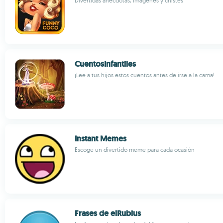
Divertidas anécdotas, imágenes y chistes
CuentosInfantiles
¡Lee a tus hijos estos cuentos antes de irse a la cama!
Instant Memes
Escoge un divertido meme para cada ocasión
Frases de elRubius