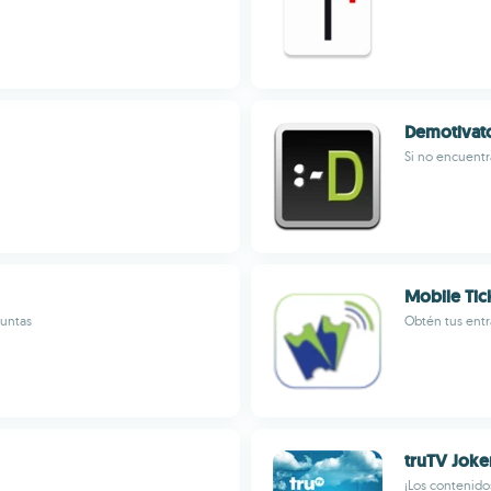
Demotivat
Si no encuentr
Mobile Tic
guntas
Obtén tus entr
truTV Joke
¡Los contenidos