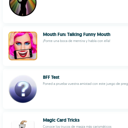
Mouth Fun: Talking Funny Mouth
¡Ponte una boca de mentira y habla con ella!
BFF Test
Poned a prueba vuestra amistad con este juego de pre
Magic Card Tricks
Conoce los trucos de magia más carismáticos