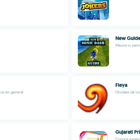
New Guide 
Mejora tu part
Fleya
tos en general
Olvídate de tu
Gujarati Pr
Conoce experie