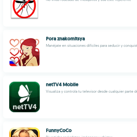
Pora znakomitsya
Manéjate en situaciones difíciles para seducir y conquis
netTV4 Mobile
Visualiza y controla tu televisor desde cualquier parte
FunnyCoCo