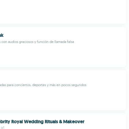
nk
con audios graciosos y función de llamada falsa
adas para conciertos, deportes y más en pocos segundos
ebrity Royal Wedding Rituals & Makeover
LLC