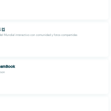
드컵
el Mundial interactivo con comunidad y fotos compartidas
reamBook
rson