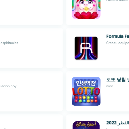
Formula Fa
espirituales
Crea tu equipo
로또 당첨 
elación hoy
niee
طر 2022