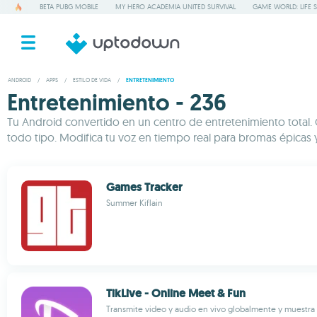
BETA PUBG MOBILE
MY HERO ACADEMIA UNITED SURVIVAL
GAME WORLD: LIFE 
ANDROID
/
APPS
/
ESTILO DE VIDA
/
ENTRETENIMIENTO
Entretenimiento - 236
Tu Android convertido en un centro de entretenimiento total. 
todo tipo. Modifica tu voz en tiempo real para bromas épicas 
Games Tracker
Summer Kiflain
TikLive - Online Meet & Fun
Transmite video y audio en vivo globalmente y muestra 