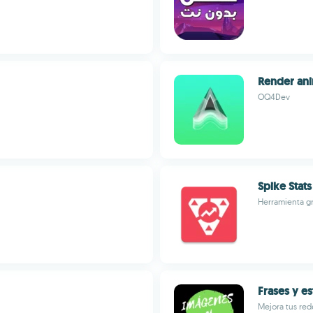
Render ani
OQ4Dev
Spike Stats
Herramienta gr
Frases y e
Mejora tus red