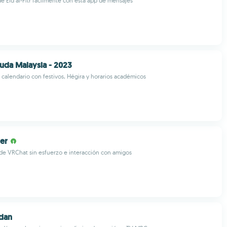
de Eid al-Fitr fácilmente con esta app de mensajes
uda Malaysia - 2023
 calendario con festivos, Hégira y horarios académicos
er
de VRChat sin esfuerzo e interacción con amigos
dan