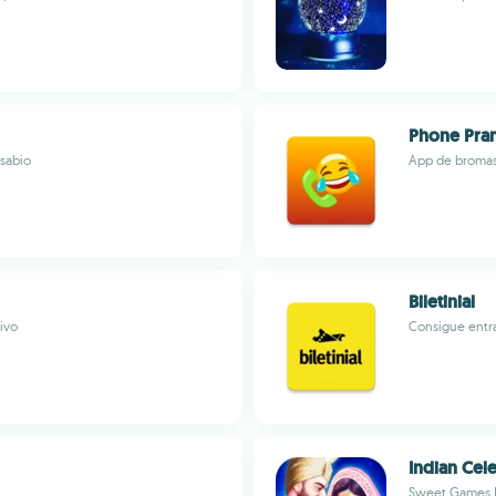
Phone Pra
 sabio
App de bromas 
Biletinial
tivo
Consigue entr
Indian Cel
Sweet Games 