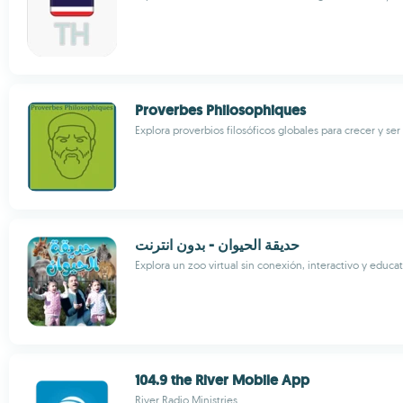
Proverbes Philosophiques
Explora proverbios filosóficos globales para crecer y ser
حديقة الحيوان - بدون انترنت
Explora un zoo virtual sin conexión, interactivo y educa
104.9 the River Mobile App
River Radio Ministries