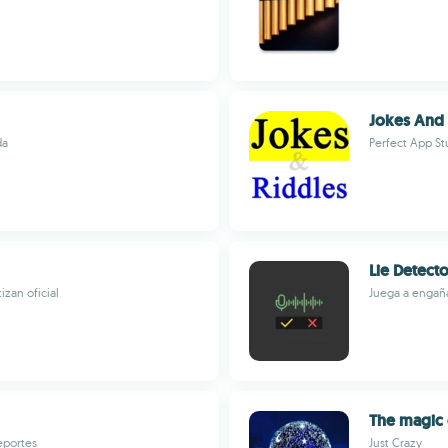
Jokes And 
da
Perfect App St
Lie Detecto
izan oficial
Juega a engañ
The magic c
eportes
Just Crazy