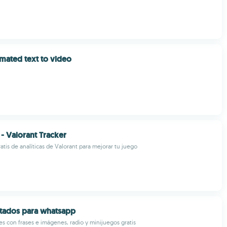
mated text to video
 - Valorant Tracker
atis de analíticas de Valorant para mejorar tu juego
stados para whatsapp
es con frases e imágenes, radio y minijuegos gratis