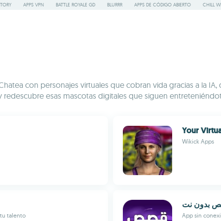
STORY
APPS VPN
BATTLE ROYALE GD
BLURRR
APPS DE CÓDIGO ABIERTO
CHILL W
Chatea con personajes virtuales que cobran vida gracias a la IA
y redescubre esas mascotas digitales que siguen entreteniéndot
Your Virtua
Wikick Apps
 بدون نت
tu talento
App sin conexi