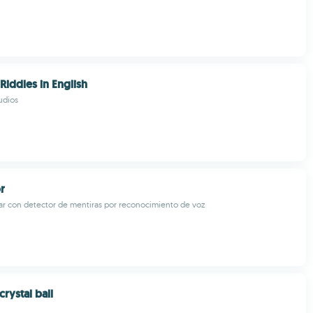
Riddles in English
udios
r
ar con detector de mentiras por reconocimiento de voz
rystal ball