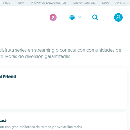
ITH YOU
WINK
PRÓXIMOS LANZAMIENTOS
SUBWAY SURFERS
KWAI
APPS DE IA
, disfruta series en streaming o conecta con comunidades de
e. Horas de diversión garantizadas.
l Friend
قصص
ón con gran biblioteca de relatos y novelas ilustradas