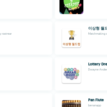
이상형 월
y rastrear
Matchmaking d
Lottery D
Dwayne Ande
Pan Flute
benanapp