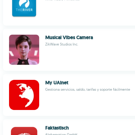
Musical Vibes Camera
ZikWave Studios Inc.
My UAinet
Gestiona servicios, saldo, tarifas y soporte fácilmente
Faktastisch
Alphamotion GmbH