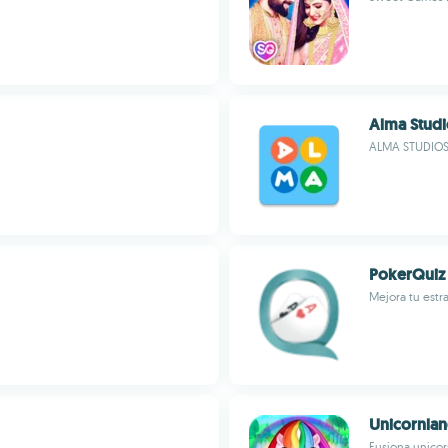
Alma Stud
ALMA STUDIO
PokerQuiz
Mejora tu estr
Unicornlan
Fusiona unicor