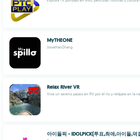
Explora TV punyabí en vivo, películas, noticias y cultura 
MyTHEONE
JonathanZhang
Relax River VR
Vive un sereno paseo en RV por el río y relájate en la n
아이돌픽 - IDOLPICK(투표,최애,아이돌,덕