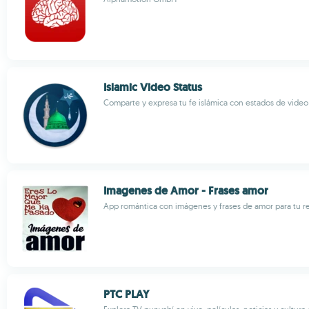
Islamic Video Status
Comparte y expresa tu fe islámica con estados de video 
Imagenes de Amor - Frases amor
App romántica con imágenes y frases de amor para tu r
PTC PLAY