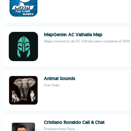
MapGenie: AC Valhalla Map
Mapa interactivo de AC Valhalla para completar al 100% 
Animal Sounds
Avar Apps
Cristiano Ronaldo Call & Chat
Entertainment Plaza