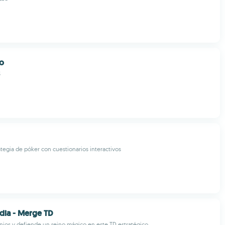
io
S
ategia de póker con cuestionarios interactivos
dia - Merge TD
nios y defiende un reino mágico en este TD estratégico