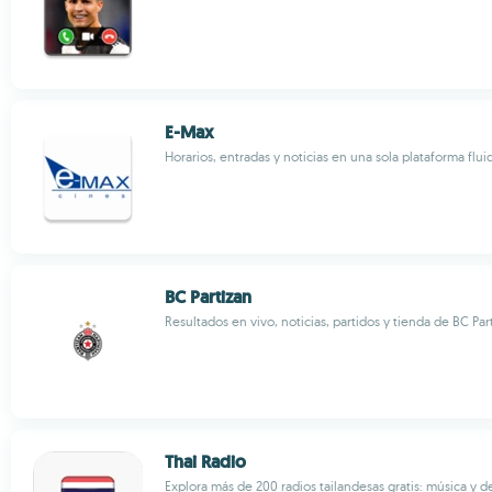
E-Max
Horarios, entradas y noticias en una sola plataforma flui
BC Partizan
Resultados en vivo, noticias, partidos y tienda de BC Part
Thai Radio
Explora más de 200 radios tailandesas gratis: música y d