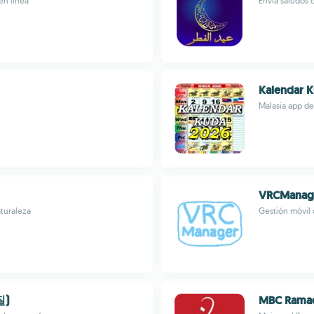
en línea
Envía saludos 
Kalendar K
Malasia app de
VRCManag
aturaleza
Gestión móvil 
질)
MBC Rama