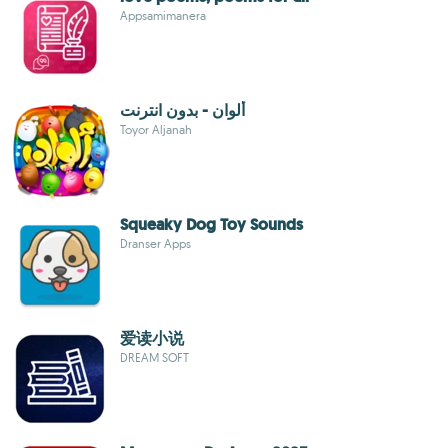
Appsamimanera
ألوان - بدون انترنت
Toyor Aljanah
Squeaky Dog Toy Sounds
Dranser Apps
爱读小说
DREAM SOFT