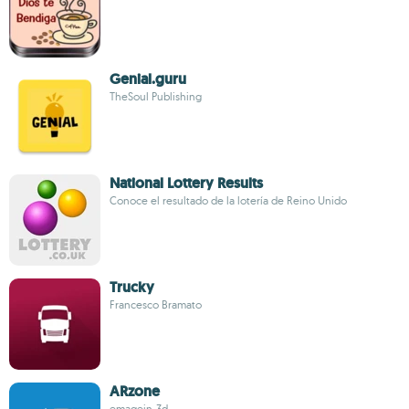
Genial.guru
TheSoul Publishing
National Lottery Results
Conoce el resultado de la lotería de Reino Unido
Trucky
Francesco Bramato
ARzone
emagein-3d