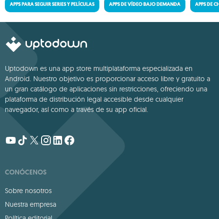
APPS PARA SEGUIR SERIES Y PELÍCULAS
APPS DE VÍDEO BAJO DEMANDA
APPS DE C
Uptodown es una app store multiplataforma especializada en
Android. Nuestro objetivo es proporcionar acceso libre y gratuito a
un gran catálogo de aplicaciones sin restricciones, ofreciendo una
plataforma de distribución legal accesible desde cualquier
navegador, así como a través de su app oficial.
CONÓCENOS
Sobre nosotros
Nuestra empresa
Política editorial