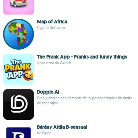
Map of Africa
Cygnus Software
The Prank App - Pranks and funny things
Apps from da Woodz
Dopple.AI
Crea y chatea con chatbots de IA personalizados sin límite
de mensajes
Bárány Attila B-sensual
hd Open!