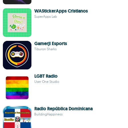
WAStickerApps Cristianos
SuperApps Lab
Gamerji Esports
Tiburon Sharks
LGBT Radio
User One Studio
Radio República Dominicana
BuildingHappiness