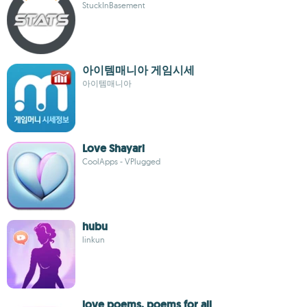
StuckInBasement
아이템매니아 게임시세
아이템매니아
Love Shayari
CoolApps - VPlugged
hubu
linkun
love poems, poems for all