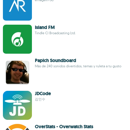
Island FM
Tindle CI Broadcasting Ltd.
Papich Soundboard
Más de 240 sonidos divertidos, temas y ruleta a tu gusto
JDCode
김인수
OverStats - Overwatch Stats