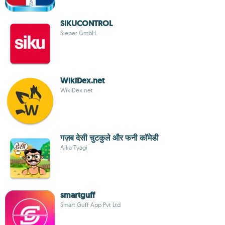
SIKUCONTROL
Sieper GmbH.
WikiDex.net
WikiDex.net
गज़ब देसी चुटकुले और फनी कॉमेडी
Alka Tyagi
smartguff
Smart Guff App Pvt Ltd