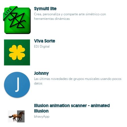
Symulti lite
Crea, personaliza y comparte arte simétrico con
herramientas dinámicas
Viva Sorte
EDJ Digital
Johnny
Las últimas novedades de grupos musicales usando pocos
datos
illusion animation scanner - animated
illusion
bhavyApp