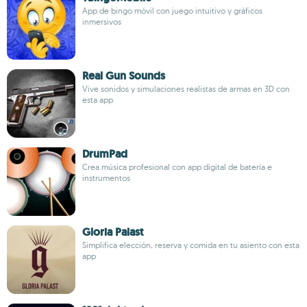
App de bingo móvil con juego intuitivo y gráficos
inmersivos
Real Gun Sounds
Vive sonidos y simulaciones realistas de armas en 3D con
esta app
DrumPad
Crea música profesional con app digital de batería e
instrumentos
Gloria Palast
Simplifica elección, reserva y comida en tu asiento con esta
app