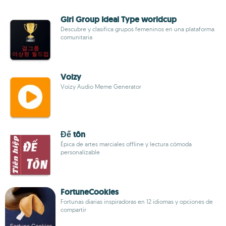
Girl Group Ideal Type worldcup
Descubre y clasifica grupos femeninos en una plataforma
comunitaria
Voizy
Voizy Audio Meme Generator
Đế tôn
Épica de artes marciales offline y lectura cómoda
personalizable
FortuneCookies
Fortunas diarias inspiradoras en 12 idiomas y opciones de
compartir