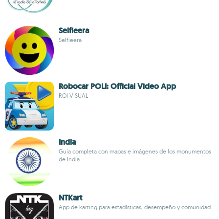
Selfieera
Selfieera
Robocar POLI: Official Video App
ROI VISUAL
India
Guía completa con mapas e imágenes de los monumentos
de India
NTKart
App de karting para estadísticas, desempeño y comunidad