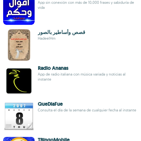
App sin conexión con más de 10,000 frases y sabiduría de
vida
قصص ‏وأساطير ‏بالصور
HadeelHm
Radio Ananas
App de radio italiana con música variada y noticias al
instante
QueDiaFue
Consulta el día de la semana de cualquier fecha al instante
TBingoMobile