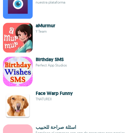
nuestra plataforma
aMurmur
Y Team
Birthday SMS
Perfect App Studios
Face Warp Funny
TNATUREII
اسئلة صراحة للحبيب
Fortalece el romance con app de preguntas para parejas