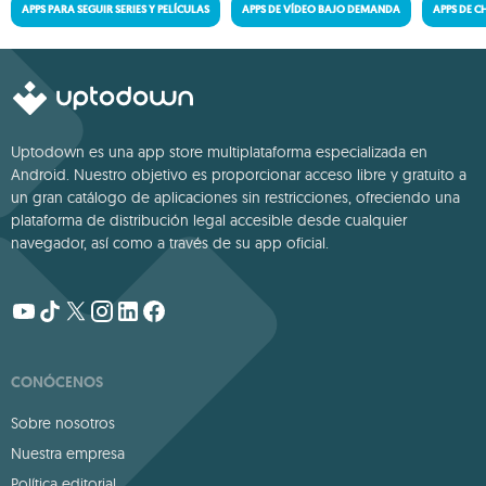
APPS PARA SEGUIR SERIES Y PELÍCULAS
APPS DE VÍDEO BAJO DEMANDA
APPS DE C
Uptodown es una app store multiplataforma especializada en
Android. Nuestro objetivo es proporcionar acceso libre y gratuito a
un gran catálogo de aplicaciones sin restricciones, ofreciendo una
plataforma de distribución legal accesible desde cualquier
navegador, así como a través de su app oficial.
CONÓCENOS
Sobre nosotros
Nuestra empresa
Política editorial