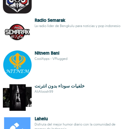
Radio Semarak
La radio líder de Bengkulu para noticias y pop indonesio
Nitnem Bani
CoolApps - VPlugged
خلفيات سوداء بدون انترنت
AliAloosh99
Lahelu
Disfruta del mejor humor diario con la comunidad de
memes de Indonesia