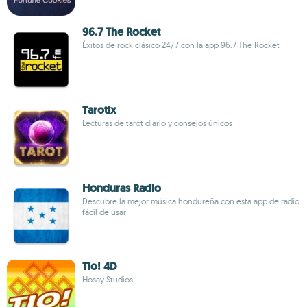
96.7 The Rocket
Éxitos de rock clásico 24/7 con la app 96.7 The Rocket
Tarotix
Lecturas de tarot diario y consejos únicos
Honduras Radio
Descubre la mejor música hondureña con esta app de radio
fácil de usar
Tio! 4D
Hosay Studios