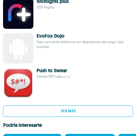
1001nights plus
1001 Nights
EvoFox Dojo
App convierte teléfonos en dispositivos de juego tipo
consola
Push to Swear
Vanilla.PDF Labs s.r.o.
VER MÁS
Podría interesarte