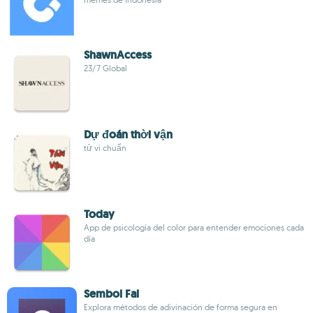
ShawnAccess
23/7 Global
Dự đoán thời vận
tử vi chuẩn
Today
App de psicología del color para entender emociones cada
día
Sembol Fal
Explora métodos de adivinación de forma segura en