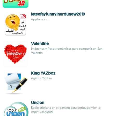
lateefayfunnyinurdunew2019
AppTank.inc
Valentine
Imágenes y frases románticas para compartir en San
Valentín
King YAZboz
Agenor Yazılım
Uncion
Radio cristiana en streaming para enriquecimiento
espiritual global