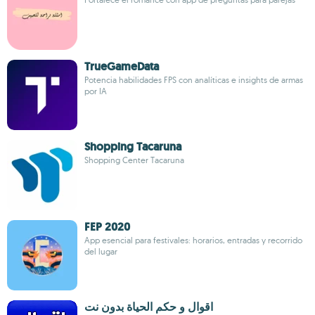
TrueGameData
Potencia habilidades FPS con analíticas e insights de armas
por IA
Shopping Tacaruna
Shopping Center Tacaruna
FEP 2020
App esencial para festivales: horarios, entradas y recorrido
del lugar
اقوال و حكم الحياة بدون نت