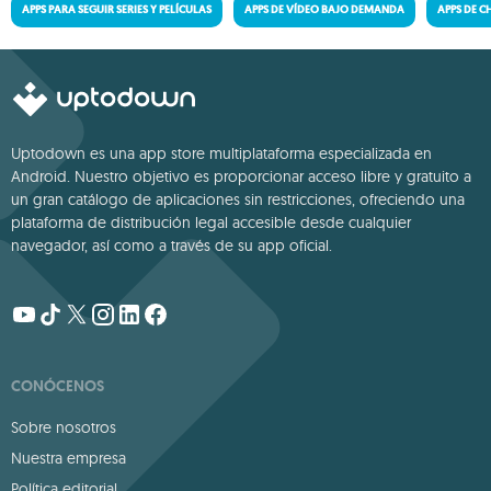
APPS PARA SEGUIR SERIES Y PELÍCULAS
APPS DE VÍDEO BAJO DEMANDA
APPS DE C
Uptodown es una app store multiplataforma especializada en
Android. Nuestro objetivo es proporcionar acceso libre y gratuito a
un gran catálogo de aplicaciones sin restricciones, ofreciendo una
plataforma de distribución legal accesible desde cualquier
navegador, así como a través de su app oficial.
CONÓCENOS
Sobre nosotros
Nuestra empresa
Política editorial