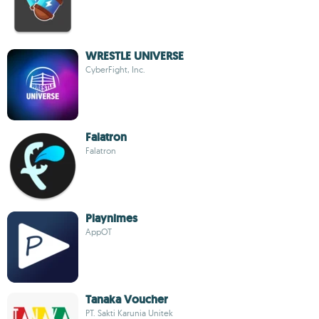
WRESTLE UNIVERSE
CyberFight, Inc.
Falatron
Falatron
Playnimes
AppOT
Tanaka Voucher
PT. Sakti Karunia Unitek