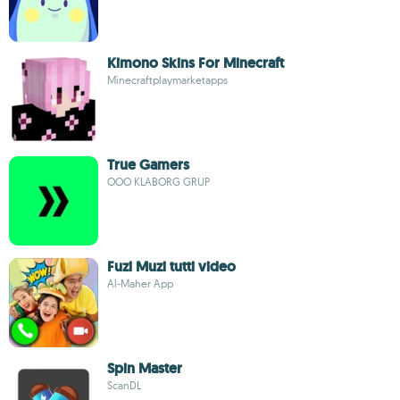
Kimono Skins For Minecraft
Minecraftplaymarketapps
True Gamers
OOO KLABORG GRUP
Fuzi Muzi tutti video
Al-Maher App
Spin Master
ScanDL