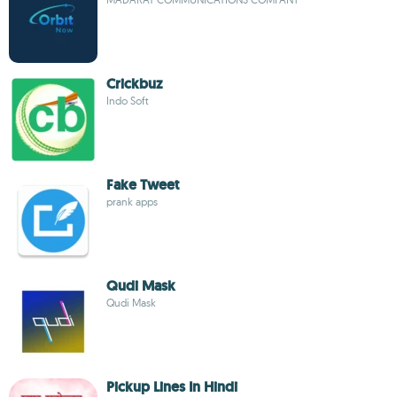
Crickbuz
Indo Soft
Fake Tweet
prank apps
Qudi Mask
Qudi Mask
Pickup Lines In Hindi