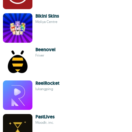
Bikini Skins
Moliya Centre
Beenovel
Friver
ReelRocket
lukangping
PastLives
Moodlr, inc.