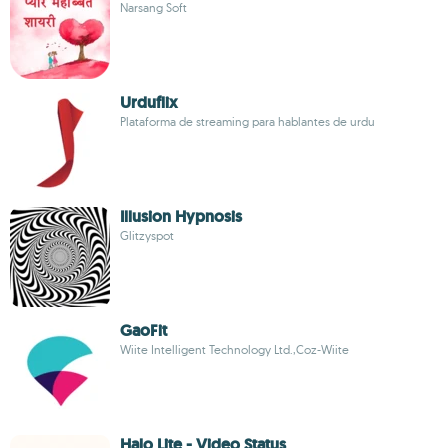
Narsang Soft
Urduflix
Plataforma de streaming para hablantes de urdu
Illusion Hypnosis
Glitzyspot
GaoFit
Wiite Intelligent Technology Ltd.,Coz-Wiite
Halo Lite - Video Status