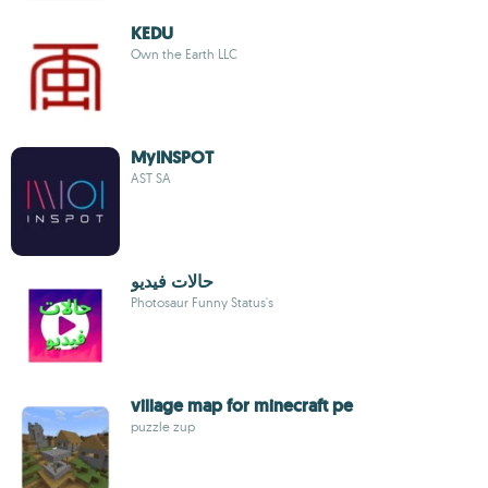
KEDU
Own the Earth LLC
MyINSPOT
AST SA
حالات فيديو
Photosaur Funny Status's
village map for minecraft pe
puzzle zup