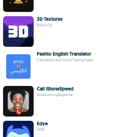
3D Textures
6Hive OU
Pashto English Translator
Translation and Voice Typing Apps
Call IShowSpeed
StickRunningSupreme
Edye
HITN