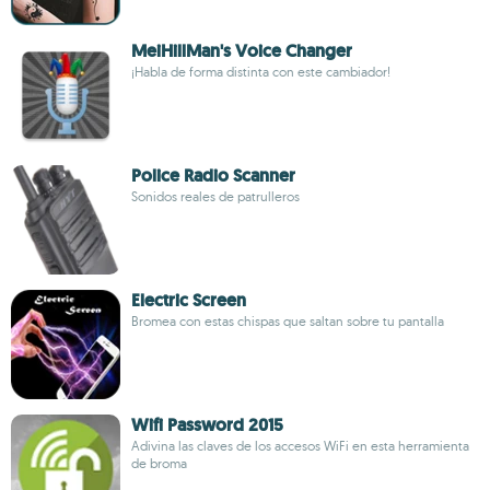
MeiHillMan's Voice Changer
¡Habla de forma distinta con este cambiador!
Police Radio Scanner
Sonidos reales de patrulleros
Electric Screen
Bromea con estas chispas que saltan sobre tu pantalla
Wifi Password 2015
Adivina las claves de los accesos WiFi en esta herramienta
de broma