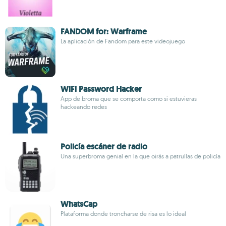
FANDOM for: Warframe
La aplicación de Fandom para este videojuego
WiFi Password Hacker
App de broma que se comporta como si estuvieras
hackeando redes
Policía escáner de radio
Una superbroma genial en la que oirás a patrullas de policía
WhatsCap
Plataforma donde troncharse de risa es lo ideal