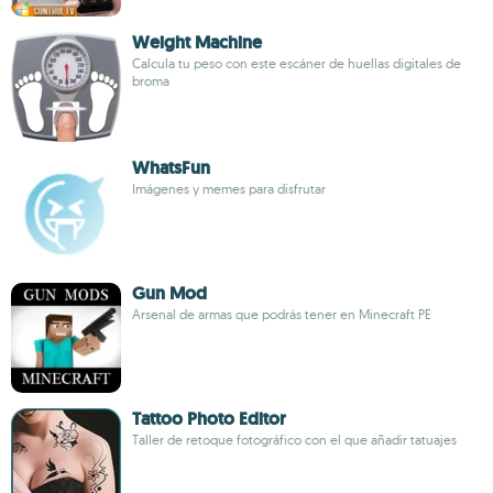
Weight Machine
Calcula tu peso con este escáner de huellas digitales de
broma
WhatsFun
Imágenes y memes para disfrutar
Gun Mod
Arsenal de armas que podrás tener en Minecraft PE
Tattoo Photo Editor
Taller de retoque fotográfico con el que añadir tatuajes