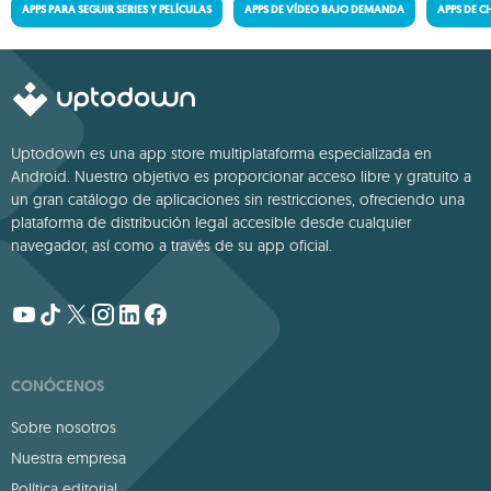
APPS PARA SEGUIR SERIES Y PELÍCULAS
APPS DE VÍDEO BAJO DEMANDA
APPS DE C
Uptodown es una app store multiplataforma especializada en
Android. Nuestro objetivo es proporcionar acceso libre y gratuito a
un gran catálogo de aplicaciones sin restricciones, ofreciendo una
plataforma de distribución legal accesible desde cualquier
navegador, así como a través de su app oficial.
CONÓCENOS
Sobre nosotros
Nuestra empresa
Política editorial