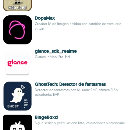
DopaMax
Creador IA de imagen a vídeo con cambios de vestuario
virtual
glance_sdk_realme
Glance InMobi Pte. Ltd.
GhostTech: Detector de fantasmas
Detector de fantasmas con IA, radar EMF, cámara SLS y
psicofonías EVP.
BingeBoxd
Sigue series y películas con lista, valoraciones y calendario