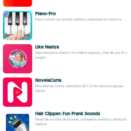
Piano-Pro
Piano virtual con sonido realista y respuesta sin latencia
Like Nastya
App educativa infantil con vídeos seguros, chat de voz IA y
juegos
NovelaCurta
Mira dramas cortos: episodios de 1–2 min para tus pausas
diarias
Hair Clipper: Fun Prank Sounds
Panel de sonidos de bromas: cortapelos realista y vibración
háptica