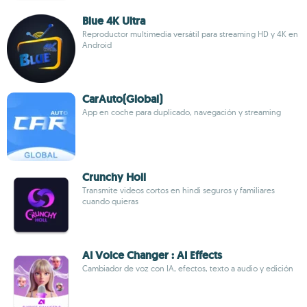
Blue 4K Ultra
Reproductor multimedia versátil para streaming HD y 4K en
Android
CarAuto(Global)
App en coche para duplicado, navegación y streaming
Crunchy Holl
Transmite videos cortos en hindi seguros y familiares
cuando quieras
AI Voice Changer : AI Effects
Cambiador de voz con IA, efectos, texto a audio y edición