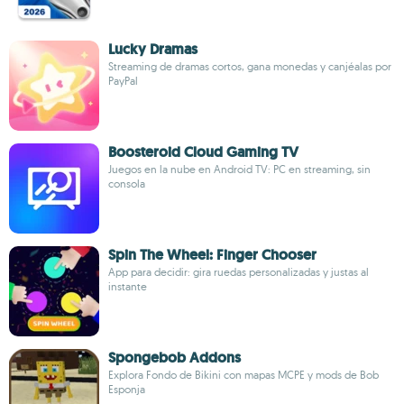
Lucky Dramas
Streaming de dramas cortos, gana monedas y canjéalas por
PayPal
Boosteroid Cloud Gaming TV
Juegos en la nube en Android TV: PC en streaming, sin
consola
Spin The Wheel: Finger Chooser
App para decidir: gira ruedas personalizadas y justas al
instante
Spongebob Addons
Explora Fondo de Bikini con mapas MCPE y mods de Bob
Esponja