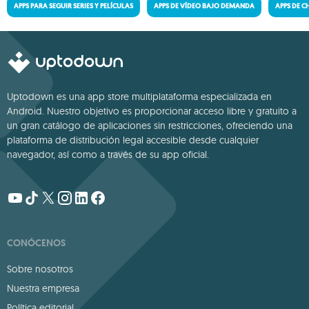
APPS PARA SEGUIR SERIES Y PELÍCULAS
APPS DE VÍDEO BAJO DEMANDA
APPS DE C
Uptodown es una app store multiplataforma especializada en
Android. Nuestro objetivo es proporcionar acceso libre y gratuito a
un gran catálogo de aplicaciones sin restricciones, ofreciendo una
plataforma de distribución legal accesible desde cualquier
navegador, así como a través de su app oficial.
CONÓCENOS
Sobre nosotros
Nuestra empresa
Política editorial