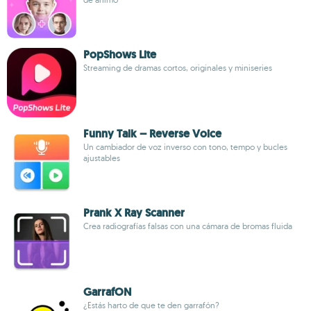
PopShows Lite
Streaming de dramas cortos, originales y miniseries
Funny Talk – Reverse Voice
Un cambiador de voz inverso con tono, tempo y bucles
ajustables
Prank X Ray Scanner
Crea radiografías falsas con una cámara de bromas fluida
GarrafON
¿Estás harto de que te den garrafón?