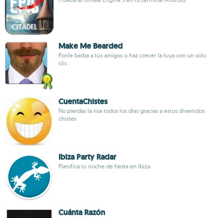
Make Me Bearded
Ponle barba a tus amigos o haz crecer la tuya con un solo
clic
CuentaChistes
No pierdas la risa todos los días gracias a estos divertidos
chistes
Ibiza Party Radar
Planifica tu noche de fiesta en Ibiza
Cuánta Razón