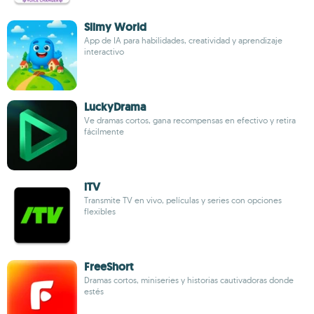
Slimy World
App de IA para habilidades, creatividad y aprendizaje
interactivo
LuckyDrama
Ve dramas cortos, gana recompensas en efectivo y retira
fácilmente
iTV
Transmite TV en vivo, películas y series con opciones
flexibles
FreeShort
Dramas cortos, miniseries y historias cautivadoras donde
estés