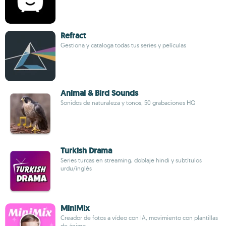
Refract
Gestiona y cataloga todas tus series y películas
Animal & Bird Sounds
Sonidos de naturaleza y tonos, 50 grabaciones HQ
Turkish Drama
Series turcas en streaming, doblaje hindi y subtítulos
urdu/inglés
MiniMix
Creador de fotos a vídeo con IA, movimiento con plantillas
de ánimo