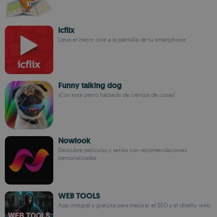
icflix
Lleva el mejor cine a la pantalla de tu smartphone
Funny talking dog
¡Con este perro hablarás de cientos de cosas!
Nowlook
Descubre películas y series con recomendaciones
personalizadas
WEB TOOLS
App integral y gratuita para mejorar el SEO y el diseño web