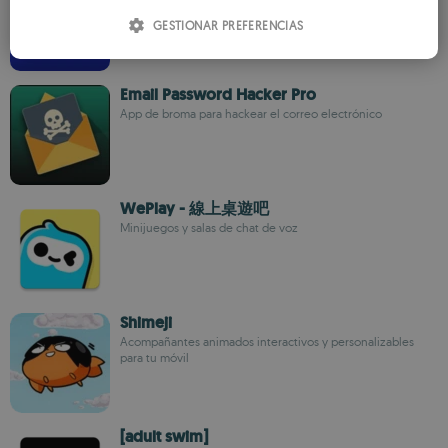
ITALIAN
GESTIONAR PREFERENCIAS
SPANISH
ROMANIAN
Email Password Hacker Pro
App de broma para hackear el correo electrónico
WePlay - 線上桌遊吧
Minijuegos y salas de chat de voz
Shimeji
Acompañantes animados interactivos y personalizables
para tu móvil
[adult swim]