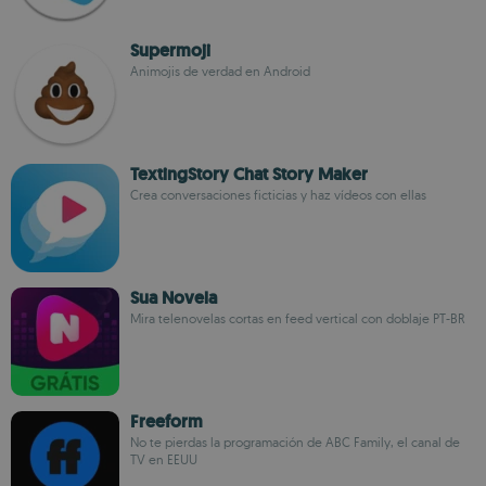
Supermoji
Animojis de verdad en Android
TextingStory Chat Story Maker
Crea conversaciones ficticias y haz vídeos con ellas
Sua Novela
Mira telenovelas cortas en feed vertical con doblaje PT-BR
Freeform
No te pierdas la programación de ABC Family, el canal de
TV en EEUU