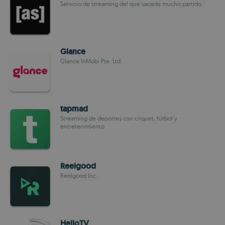
Servicio de streaming del que sacarás mucho partido
Glance
Glance InMobi Pte. Ltd.
tapmad
Streaming de deportes con críquet, fútbol y
entretenimiento
Reelgood
Reelgood Inc.
HelloTV