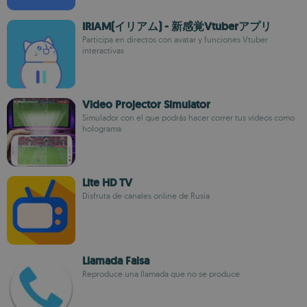
IRIAM(イリアム) - 新感覚Vtuberアプリ
Participa en directos con avatar y funciones Vtuber
interactivas
Video Projector Simulator
Simulador con el que podrás hacer correr tus vídeos como
holograma
Lite HD TV
Disfruta de canales online de Rusia
Llamada Falsa
Reproduce una llamada que no se produce