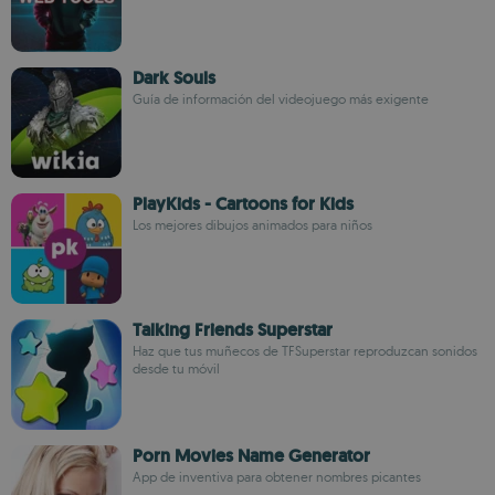
Dark Souls
Guía de información del videojuego más exigente
PlayKids - Cartoons for Kids
Los mejores dibujos animados para niños
Talking Friends Superstar
Haz que tus muñecos de TFSuperstar reproduzcan sonidos
desde tu móvil
Porn Movies Name Generator
App de inventiva para obtener nombres picantes