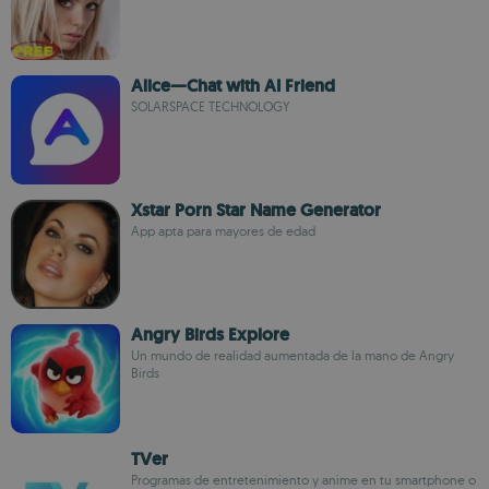
Alice—Chat with AI Friend
SOLARSPACE TECHNOLOGY
Xstar Porn Star Name Generator
App apta para mayores de edad
Angry Birds Explore
Un mundo de realidad aumentada de la mano de Angry
Birds
TVer
Programas de entretenimiento y anime en tu smartphone o