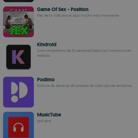
Game Of Sex - Position
Haz de tu vida sexual algo mucho más interesante
Kindroid
Crea compañeros de IA personalizados con interacciones
realistas
Podimo
Disfruta de decenas de podcast de todo tipo de temáticas
MusicTube
qza qwa