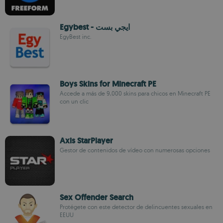
Egybest - ايجي بست
EgyBest inc.
Boys Skins for Minecraft PE
Accede a más de 9,000 skins para chicos en Minecraft PE
con un clic
Axis StarPlayer
Gestor de contenidos de vídeo con numerosas opciones
Sex Offender Search
Protégete con este detector de delincuentes sexuales en
EEUU