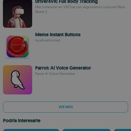
Driver4VR: Full Body Tracking
Más inmersión en VRChat con seguimiento corporal Meta
Quest 2
Meme Instant Buttons
localhostlimited
Parrot: AI Voice Generator
Parrot Ai Voice Generator
VER MÁS
Podría interesarte