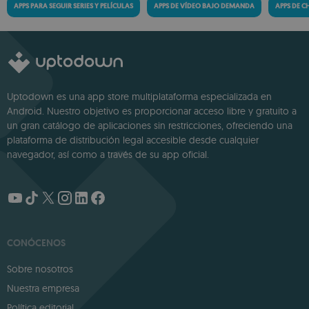
APPS PARA SEGUIR SERIES Y PELÍCULAS
APPS DE VÍDEO BAJO DEMANDA
APPS DE C
Uptodown es una app store multiplataforma especializada en
Android. Nuestro objetivo es proporcionar acceso libre y gratuito a
un gran catálogo de aplicaciones sin restricciones, ofreciendo una
plataforma de distribución legal accesible desde cualquier
navegador, así como a través de su app oficial.
CONÓCENOS
Sobre nosotros
Nuestra empresa
Política editorial