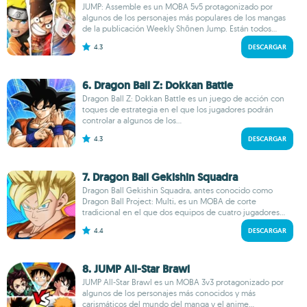
JUMP: Assemble es un MOBA 5v5 protagonizado por
algunos de los personajes más populares de los mangas
de la publicación Weekly Shōnen Jump. Están todos...
4.3
DESCARGAR
6. Dragon Ball Z: Dokkan Battle
Dragon Ball Z: Dokkan Battle es un juego de acción con
toques de estrategia en el que los jugadores podrán
controlar a algunos de los...
4.3
DESCARGAR
7. Dragon Ball Gekishin Squadra
Dragon Ball Gekishin Squadra, antes conocido como
Dragon Ball Project: Multi, es un MOBA de corte
tradicional en el que dos equipos de cuatro jugadores...
4.4
DESCARGAR
8. JUMP All-Star Brawl
JUMP All-Star Brawl es un MOBA 3v3 protagonizado por
algunos de los personajes más conocidos y más
carismáticos del mundo del manga y el anime...