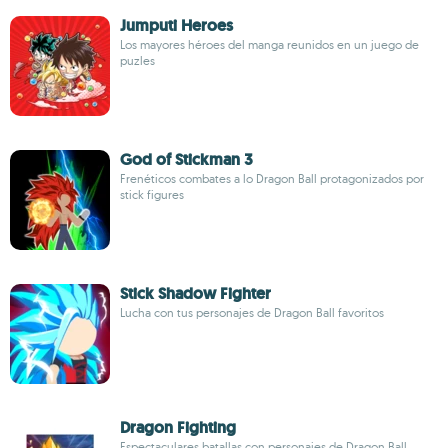
Jumputi Heroes
Los mayores héroes del manga reunidos en un juego de
puzles
God of Stickman 3
Frenéticos combates a lo Dragon Ball protagonizados por
stick figures
Stick Shadow Fighter
Lucha con tus personajes de Dragon Ball favoritos
Dragon Fighting
Espectaculares batallas con personajes de Dragon Ball