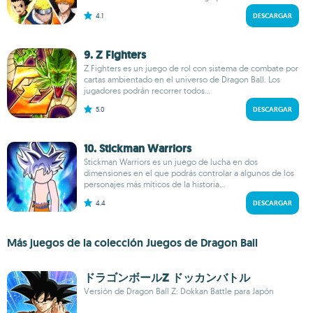
4.1
DESCARGAR
9. Z Fighters
Z Fighters es un juego de rol con sistema de combate por
cartas ambientado en el universo de Dragon Ball. Los
jugadores podrán recorrer todos...
5.0
DESCARGAR
10. Stickman Warriors
Stickman Warriors es un juego de lucha en dos
dimensiones en el que podrás controlar a algunos de los
personajes más míticos de la historia...
4.4
DESCARGAR
Más juegos de la colección Juegos de Dragon Ball
ドラゴンボールZ ドッカンバトル
Versión de Dragon Ball Z: Dokkan Battle para Japón