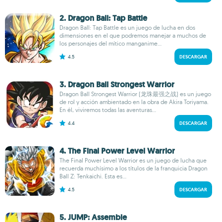
2. Dragon Ball: Tap Battle
Dragon Ball: Tap Battle es un juego de lucha en dos
dimensiones en el que podremos manejar a muchos de
los personajes del mítico manganime...
4.5
DESCARGAR
3. Dragon Ball Strongest Warrior
Dragon Ball Strongest Warrior (龙珠最强之战) es un juego
de rol y acción ambientado en la obra de Akira Toriyama.
En él, viviremos todas las aventuras...
4.4
DESCARGAR
4. The Final Power Level Warrior
The Final Power Level Warrior es un juego de lucha que
recuerda muchísimo a los títulos de la franquicia Dragon
Ball Z: Tenkaichi. Esta es...
4.5
DESCARGAR
5. JUMP: Assemble