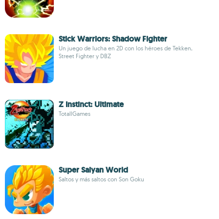
Stick Warriors: Shadow Fighter
Un juego de lucha en 2D con los héroes de Tekken,
Street Fighter y DBZ
Z Instinct: Ultimate
TotallGames
Super Saiyan World
Saltos y más saltos con Son Goku