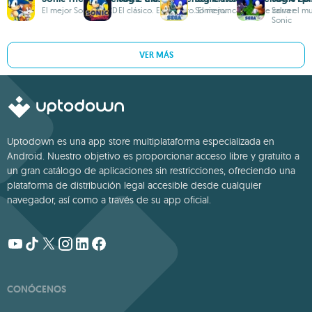
El mejor Sonic en 2D
El clásico. El primero. El mejor.
Sonic nunca deja de correr
Salva el m
Sonic
VER MÁS
Uptodown es una app store multiplataforma especializada en
Android. Nuestro objetivo es proporcionar acceso libre y gratuito a
un gran catálogo de aplicaciones sin restricciones, ofreciendo una
plataforma de distribución legal accesible desde cualquier
navegador, así como a través de su app oficial.
CONÓCENOS