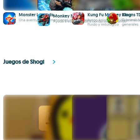
Monster Legends
Kung Fu Monkey King
Bloons TD
Monkey March
Una aventura de dimensiones monstruosas
Juego épico de acción lateral 
Continúa l
Ayuda a estos monos a conquistar el mundo
fluido y mitológico
generales
Juegos de Shogi