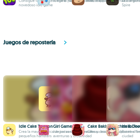
Consigue tanto dinero como puedas en este
Juega al Pachinko con esta app
Tira, rebota y llega hasta la glor
La combina
novedoso idle game
Spire
Juegos de repostería
Idle Cake Tycoon
Girl Games
Cake Baking Kitchen & Dec
Hello To
Crea la mayor fábrica de tartas de la mano de
Juegos variados para chicas: cocina, moda,
Crea y decora unos pasteles fan
Ponte al fr
pequeños hámsters
aventuras y creatividad
ciudad