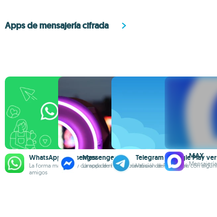
Apps de mensajería cifrada
MAX
WhatsApp Messenger
Messenger
Telegram (Google Play ver
Mensajería
La forma más fácil y cómoda de hablar con tus
La app de mensajería oficial de Facebook
Versión de Telegram con alguna
amigos