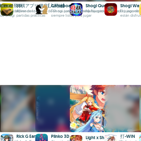
ts
跡 相居飛車
将棋アプリ 将皇(入門編)
Gameboards
Shogi Quest
Shogi War
rea partidas
tic Rook offline con tácticas
Aprende lo básico de Shogi con tutoriales y
Ten tus juegos de mesa favoritos encima,
Multijugador de ajedrez japonés
El juego de
 de Shogi
partidas prácticas
siempre listos para jugar
están disfru
Rick G Earth
Plinko 3D
打-WIN
Light x Shadow