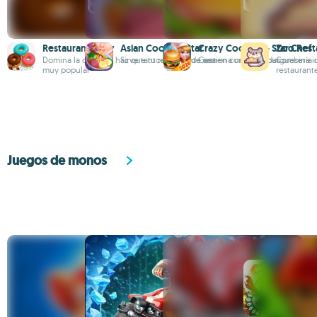
Restaurant Diary
Asian Cooking Star
Crazy Cooking - Star Chef
Zoo Rest
Domina la cocina y haz que tu restaurante sea
Sirve tantos platos de ramen como puedas
Gestiona una hamburguesería 
Combina in
muy popular
restaurant
Juegos de monos