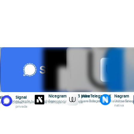
Nicegram: Web3 para Telegram X
Wire
Nagram
sion)
Signal
 instantánea desde tu smartphone
Experiencia mejorada en Telegram
La red de mensajería instantáne
Utiliza Tele
s limitaciones
Una herramienta de mensajería realmente
nativa
privada