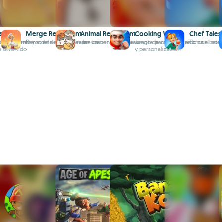
aurant
Merge Restaurant
Animal Restaurant
Cooking Wars
Chef Tales
desde dentro
gredientes y atiende animales en un
Remodela el restaurante haciendo puzles
Haz crecer este restaurante para animales
Juego de cocina rápido con batall
Toma el cont
e divertido
y personalización