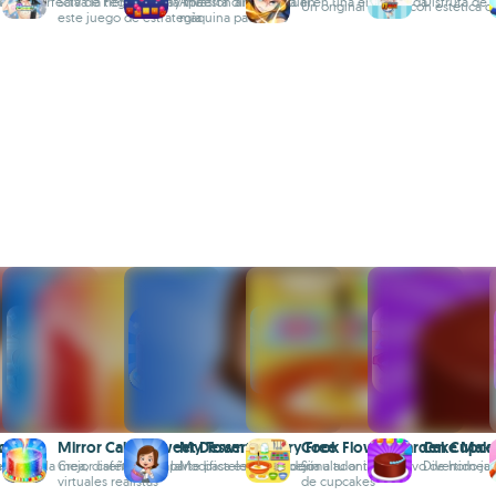
ia
ción perfecta de Peggle y Slay the
Salva la tierra de una invasión alienígena en
Apuesta dinero virtual en una entretenida
Disfruta de
Un original MOBA con estética 
este juego de estrategia
máquina pachinko
orate
wn
Mirror Cake - Sweet Desserts
My Town : Bakery Free
Cook Flower Garden Cupca
Cake Make
tásticos
ente de la mejor cafetería de la
Crea, diseña y comparte pasteles de espejo
Modifica esta panadería a tu antojo
Simulador interactivo de hornea
Divertido ju
virtuales realistas
de cupcakes