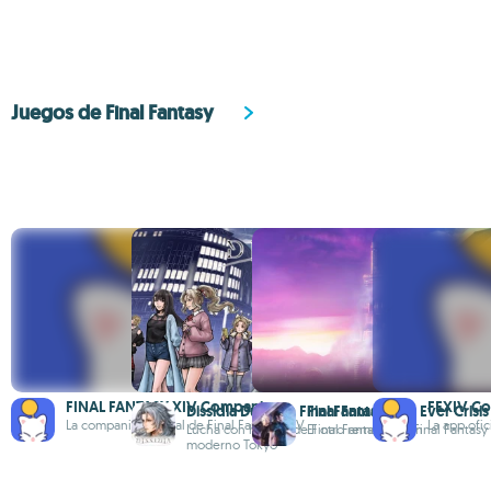
Juegos de Final Fantasy
FINAL FANTASY XIV Companion
FFXIV C
Dissidia Duellum Final Fantasy
Final Fantasy VII Ever Crisis
La companion oficial de Final Fantasy XIV
La app ofic
Lucha con héroes de Final Fantasy en un
El otro remake de Final Fantasy 
moderno Tokyo