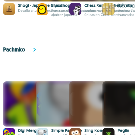
Shogi - Japanese Chess
Piyo Shogi
Chess Remix - Chess varian
将棋の定
Desafía a tu contrincante con el ajedrez japonés
Pon a prueba tu ingenio con este desafiante
Explora variantes de ajedrez y c
Domina Sta
ajedrez japonés
únicas en Chess Remix
avanzadas
Pachinko
Digi Merge
Simple Pachinko
Sling Kong
Peglin