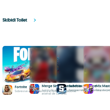
Skibidi Toilet
Merge Sink Kamera Battle
Sandbox In Space
Mix Mast
Fortnite
Juego de estrategia con guerreros inodoros y
Explora miles de mundos distin
Fusiona pe
Sobrevive a la tormenta y al resto de jugadores
arsenal de cámaras