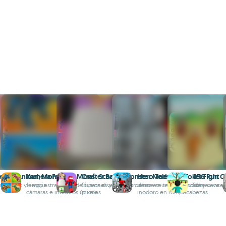
er: AI Animal, Monster
Kamera Friends Monster Battle
Craft School: Monster Madness
Hero Teleport: Toilet Fight
456 Run C
tos
rsonajes y emojis
Juego estratégico de fusiones y batallas con
Supera divertidas pruebas en un universo de
Héroe se teletransporta y vence
Sobrevive y
cámaras e inodoros únicos
píxeles
inodoro en rompecabezas