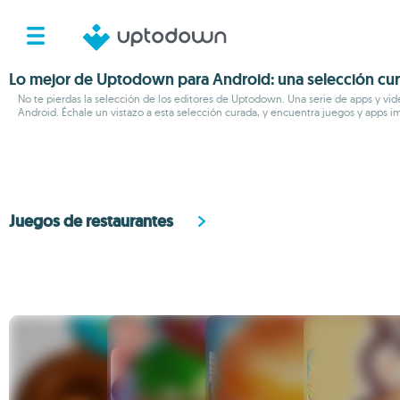
Lo mejor de Uptodown para Android: una selección cu
No te pierdas la selección de los editores de Uptodown. Una serie de apps y v
Android. Échale un vistazo a esta selección curada, y encuentra juegos y apps i
Juegos de restaurantes