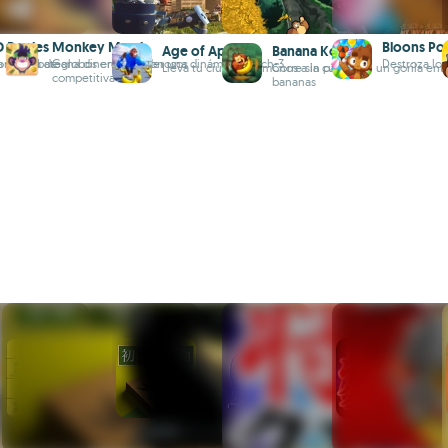
 Battles
Monkey Match
Bloons Po
Age of Apes
Banana Kong
con combate
a batalla de globos entre poderosos
Gana dinero real con una dinámica match-3
Destroza lo
Lleva tu ciudad de monos a la cúspide
Corre sin parar con un gorila entr
competitiva
bananas