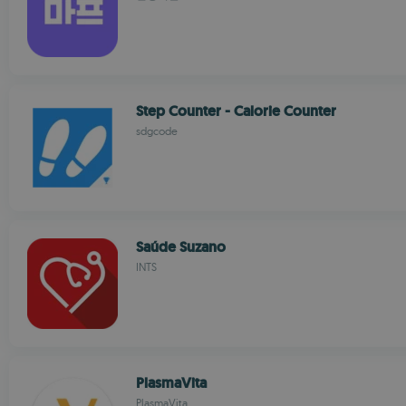
Step Counter - Calorie Counter
sdgcode
Saúde Suzano
INTS
PlasmaVita
PlasmaVita