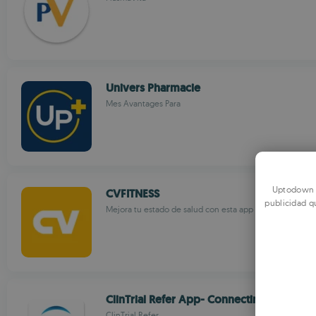
Univers Pharmacie
Mes Avantages Para
Uptodown u
CVFITNESS
publicidad q
Mejora tu estado de salud con esta app
ClinTrial Refer App- Connectin
ClinTrial Refer