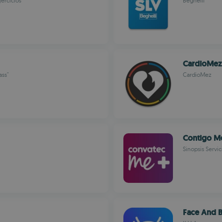
ercicios
Beghelli
CardioMez 
ass"
CardioMez
Contigo M
Sinopsis Servi
Face And B