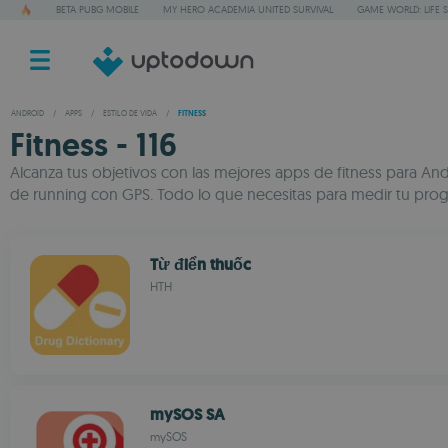
BETA PUBG MOBILE
MY HERO ACADEMIA UNITED SURVIVAL
GAME WORLD: LIFE 
ANDROID
/
APPS
/
ESTILO DE VIDA
/
FITNESS
Fitness - 116
Alcanza tus objetivos con las mejores apps de fitness para And
de running con GPS. Todo lo que necesitas para medir tu progre
Từ điển thuốc
HTH
mySOS SA
mySOS