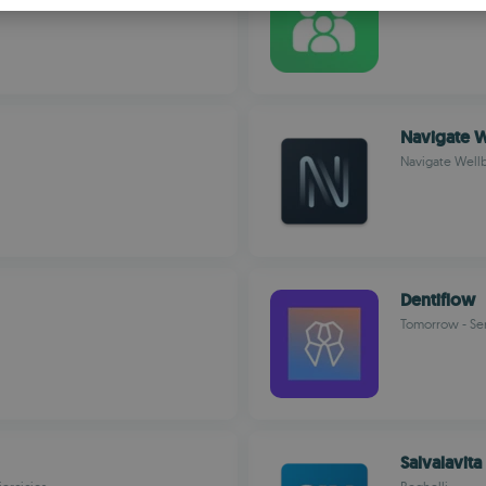
S
R
Navigate 
Navigate Wellb
Dentiflow
Tomorrow - Se
Salvalavita