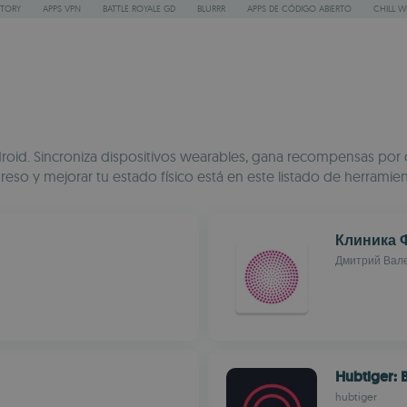
STORY
APPS VPN
BATTLE ROYALE GD
BLURRR
APPS DE CÓDIGO ABIERTO
CHILL W
roid. Sincroniza dispositivos wearables, gana recompensas por ca
so y mejorar tu estado físico está en este listado de herramienta
Клиника 
Дмитрий Вал
Hubtiger:
hubtiger