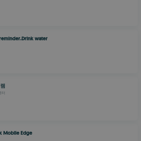
reminder.Drink water
그램
센터
k Mobile Edge