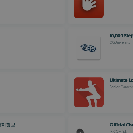
10,000 Ste
CQUniversity
Ultimate 
Senior Games 
마사지정보
Official Ci
IRICOM S.L.