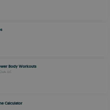
ps
Lower Body Workouts
Club, LLC
sne Calculator