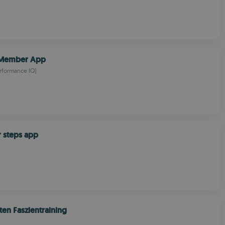
 Member App
rformance IQ)
 steps app
ten Faszientraining