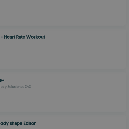
- Heart Rate Workout
e+
cios y Soluciones SAS
ody shape Editor