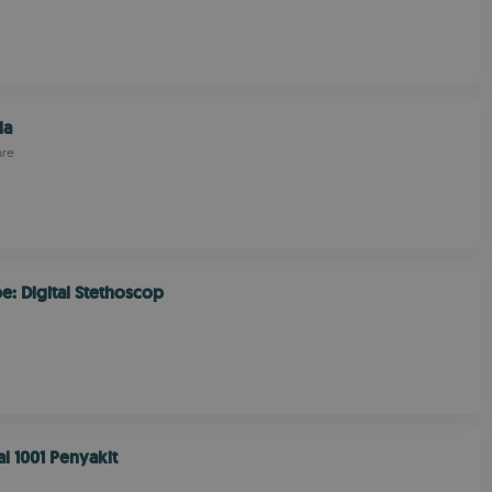
la
are
: Digital Stethoscop
l 1001 Penyakit