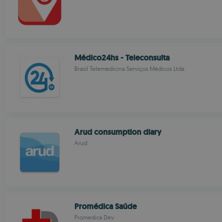
Médico24hs - Teleconsulta
Brasil Telemedicina Serviços Médicos Ltda
Arud consumption diary
Arud
Promédica Saúde
Promedica Dev