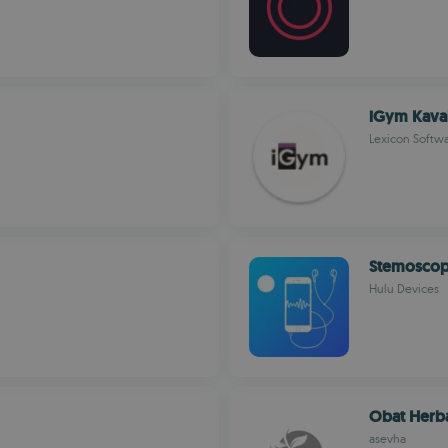
iGym Kava
Lexicon Softw
Stemoscope
Hulu Devices
Obat Herba
asevha