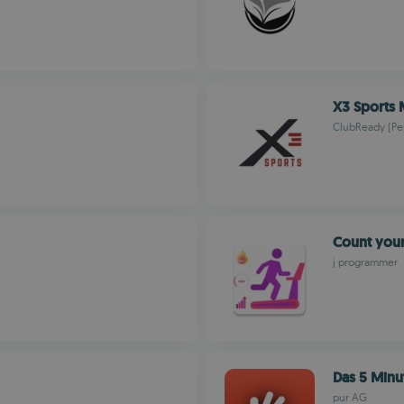
X3 Sports
ClubReady (Pe
Count your
j programmer
Das 5 Minu
pur AG