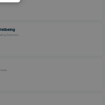
PANISH
OMANIAN
Wellbeing
eing Solutions
rvices