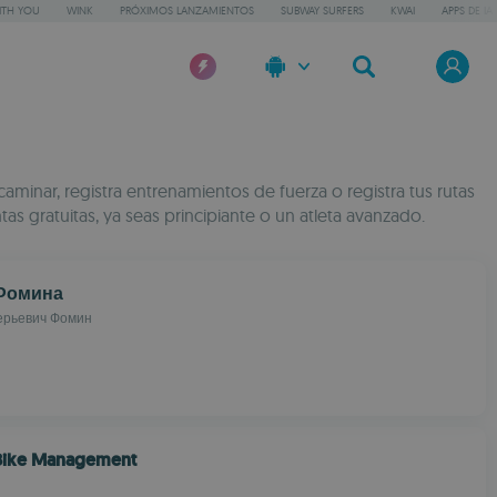
ITH YOU
WINK
PRÓXIMOS LANZAMIENTOS
SUBWAY SURFERS
KWAI
APPS DE IA
minar, registra entrenamientos de fuerza o registra tus rutas
s gratuitas, ya seas principiante o un atleta avanzado.
Фомина
ерьевич Фомин
 Bike Management