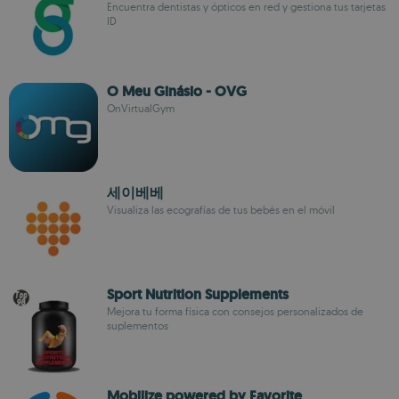
Encuentra dentistas y ópticos en red y gestiona tus tarjetas
ID
O Meu Ginásio - OVG
OnVirtualGym
세이베베
Visualiza las ecografías de tus bebés en el móvil
Sport Nutrition Supplements
Mejora tu forma física con consejos personalizados de
suplementos
Mobilize powered by Favorite