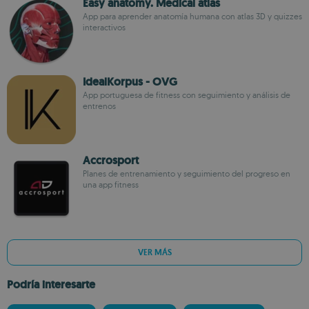
Easy anatomy. Medical atlas
App para aprender anatomía humana con atlas 3D y quizzes
interactivos
IdealKorpus - OVG
App portuguesa de fitness con seguimiento y análisis de
entrenos
Accrosport
Planes de entrenamiento y seguimiento del progreso en
una app fitness
VER MÁS
Podría interesarte