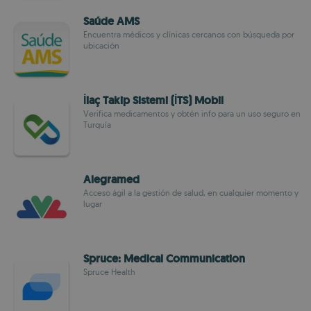
Saúde AMS
Encuentra médicos y clínicas cercanos con búsqueda por
ubicación
İlaç Takip Sistemi (İTS) Mobil
Verifica medicamentos y obtén info para un uso seguro en
Turquía
Alegramed
Acceso ágil a la gestión de salud, en cualquier momento y
lugar
Spruce: Medical Communication
Spruce Health