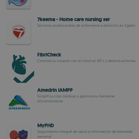
7keema - Home care nursing ser
Servicios profesionales de enfermería a domicilio en Egipto
FibriCheck
Controla tu corazón con el móvil en 60 s y detecta arritmias
Amedrin IAMPP
Simplifica citas médicas y gestiona tu bienestar
eficientemente
MyPHD
Seguimiento integral de salud e información de bienestar
personal