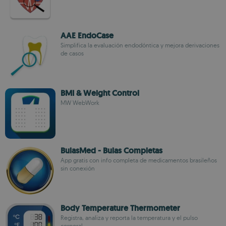
AAE EndoCase
Simplifica la evaluación endodóntica y mejora derivaciones
de casos
BMI & Weight Control
MW WebWork
BulasMed - Bulas Completas
App gratis con info completa de medicamentos brasileños
sin conexión
Body Temperature Thermometer
Registra, analiza y reporta la temperatura y el pulso
corporal