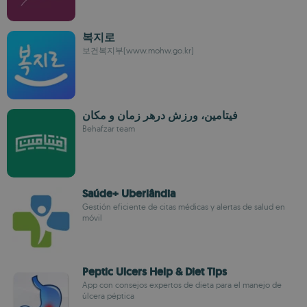
복지로
보건복지부(www.mohw.go.kr)
فیتامین، ورزش درهر زمان و مکان
Behafzar team
Saúde+ Uberlândia
Gestión eficiente de citas médicas y alertas de salud en
móvil
Peptic Ulcers Help & Diet Tips
App con consejos expertos de dieta para el manejo de
úlcera péptica