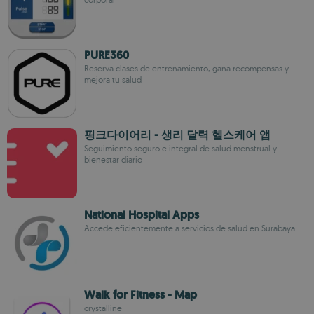
PURE360
Reserva clases de entrenamiento, gana recompensas y
mejora tu salud
핑크다이어리 - 생리 달력 헬스케어 앱
Seguimiento seguro e integral de salud menstrual y
bienestar diario
National Hospital Apps
Accede eficientemente a servicios de salud en Surabaya
Walk for Fitness - Map
crystalline