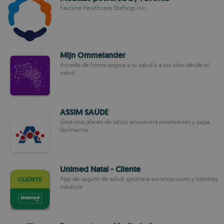
Favorite Healthcare Staffing, Inc
Mijn Ommelander
Accede de forma segura a tu salud y a tus citas desde el
móvil
ASSIM SAÚDE
Gestiona planes de salud, encuentra prestadores y paga
fácilmente
Unimed Natal - Cliente
App de seguro de salud: gestiona autorizaciones y trámites
médicos