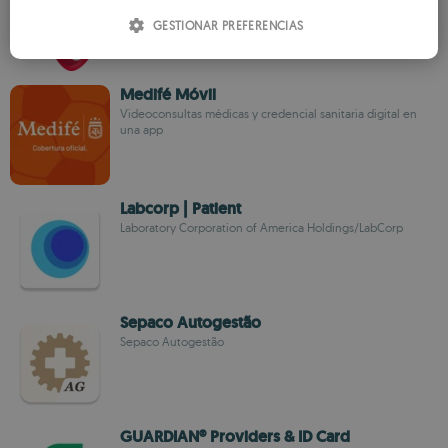
ITALIAN
línea, rápido
GESTIONAR PREFERENCIAS
SPANISH
ROMANIAN
Medifé Móvil
Videoconsultas médicas y credencial sanitaria digital en
una app
Labcorp | Patient
Laboratory Corporation of America Holdings/LabCorp
Sepaco Autogestão
Sepaco Autogestão
GUARDIAN® Providers & ID Card