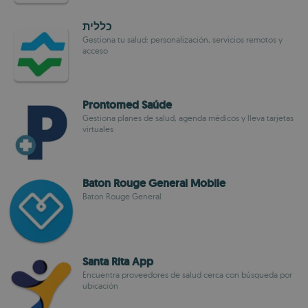
כללית
Gestiona tu salud: personalización, servicios remotos y
acceso
Prontomed Saúde
Gestiona planes de salud, agenda médicos y lleva tarjetas
virtuales
Baton Rouge General Mobile
Baton Rouge General
Santa Rita App
Encuentra proveedores de salud cerca con búsqueda por
ubicación