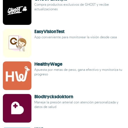
Compra productos exclusivos de GHOST y recibe
actualizaciones
EasyVisionTest
App conveniente para monitorear la visión desde casa
HealthyWage
Apuesta por metas de peso, gana efectivo y monitoriza tu
progreso
Blodtrycksdoktorn
Maneje la presión arterial con atención personalizada y
datos de salud