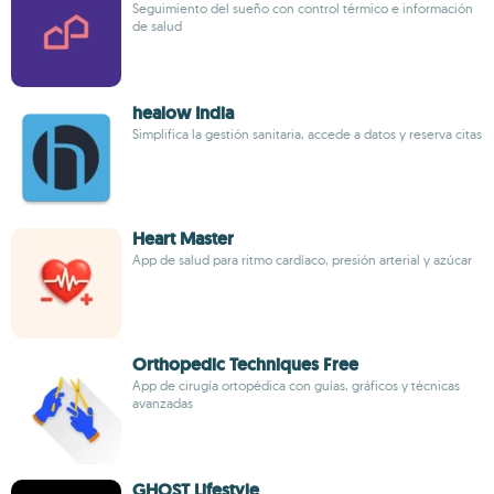
Seguimiento del sueño con control térmico e información
de salud
healow India
Simplifica la gestión sanitaria, accede a datos y reserva citas
Heart Master
App de salud para ritmo cardíaco, presión arterial y azúcar
Orthopedic Techniques Free
App de cirugía ortopédica con guías, gráficos y técnicas
avanzadas
GHOST Lifestyle