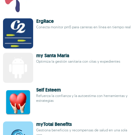
ErgRace
Conecta monitor pm5 para carreras en línea en tiempo real
my Santa Maria
Optimiza la gestión sanitaria con citas y expedientes
Self Esteem
Refuerza la confianza y la autoestima con herramientas y
estrategias
myTotal Benefits
Gestiona beneficios y recompensas de salud en una sola
app