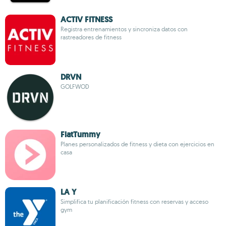
ACTIV FITNESS
Registra entrenamientos y sincroniza datos con
rastreadores de fitness
DRVN
GOLFWOD
FlatTummy
Planes personalizados de fitness y dieta con ejercicios en
casa
LA Y
Simplifica tu planificación fitness con reservas y acceso
gym