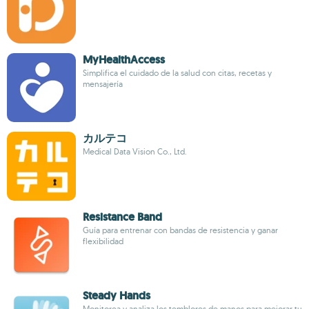
MyHealthAccess
Simplifica el cuidado de la salud con citas, recetas y
mensajería
カルテコ
Medical Data Vision Co., Ltd.
Resistance Band
Guía para entrenar con bandas de resistencia y ganar
flexibilidad
Steady Hands
Monitorea y analiza los temblores de manos para mejorar tu