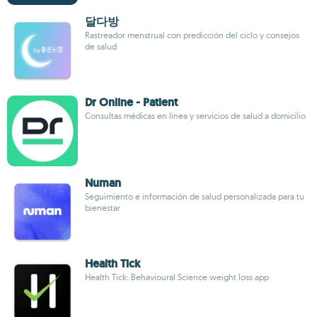
달다방
Rastreador menstrual con predicción del ciclo y consejos
de salud
Dr Online - Patient
Consultas médicas en línea y servicios de salud a domicilio
Numan
Seguimiento e información de salud personalizada para tu
bienestar
Health Tick
Health Tick: Behavioural Science weight loss app