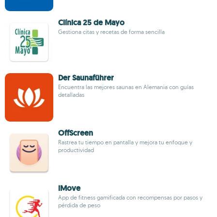
Clínica 25 de Mayo
Gestiona citas y recetas de forma sencilla
Der Saunaführer
Encuentra las mejores saunas en Alemania con guías
detalladas
OffScreen
Rastrea tu tiempo en pantalla y mejora tu enfoque y
productividad
iMove
App de fitness gamificada con recompensas por pasos y
pérdida de peso