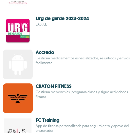
Urg de garde 2023-2024
SAS JLE
Accredo
Gestiona medicamentos especializados, resurtidos y envíos
fácilmente
CRATON FITNESS
Gestiona membresías, programa clases y sigue actividades
fitness
FC Training
App de fitness personalizada para seguimiento y apoyo del
entrenador