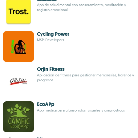
App de salud mental con asesoramiento, meditación y
registro emocional
Cycling Power
MSPLDevelopers
Orjin Fitness
Aplicación de fitness para gestionar membresías, horarios y
progresos
EcoAPp
App médica para ultrasonidos, visuales y diagnósticos