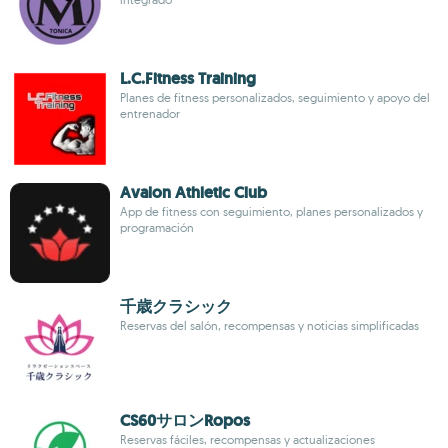
L.C.Fitness Training
Planes de fitness personalizados, seguimiento y apoyo del
entrenador
Avalon Athletic Club
App de fitness con seguimiento, planes personalizados y
programación
千歳クラシック
Reservas del salón, recompensas y noticias simplificadas
CS60サロンRopos
Reservas fáciles, recompensas y actualizaciones