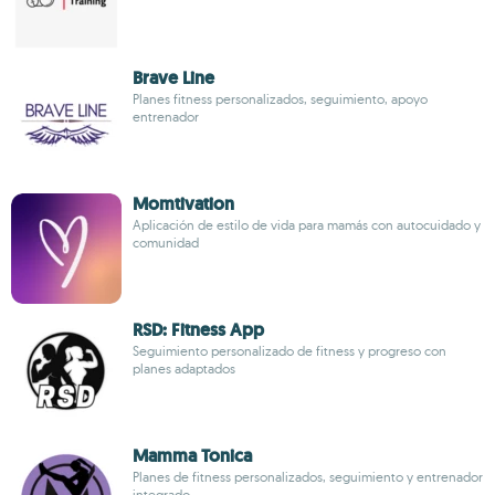
Brave Line
Planes fitness personalizados, seguimiento, apoyo
entrenador
Momtivation
Aplicación de estilo de vida para mamás con autocuidado y
comunidad
RSD: Fitness App
Seguimiento personalizado de fitness y progreso con
planes adaptados
Mamma Tonica
Planes de fitness personalizados, seguimiento y entrenador
integrado