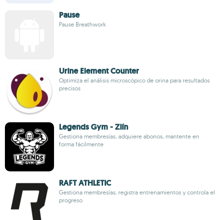
Pause
Pause Breathwork
Urine Element Counter
Optimiza el análisis microscópico de orina para resultados
precisos
Legends Gym - Zlín
Gestiona membresías, adquiere abonos, mantente en
forma fácilmente
RAFT ATHLETIC
Gestiona membresías, registra entrenamientos y controla el
progreso