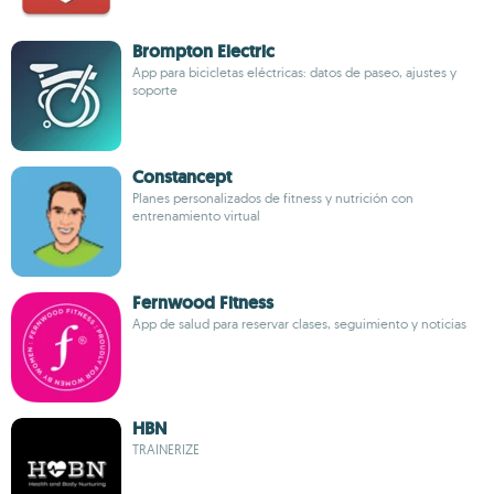
Brompton Electric
App para bicicletas eléctricas: datos de paseo, ajustes y
soporte
Constancept
Planes personalizados de fitness y nutrición con
entrenamiento virtual
Fernwood Fitness
App de salud para reservar clases, seguimiento y noticias
HBN
TRAINERIZE