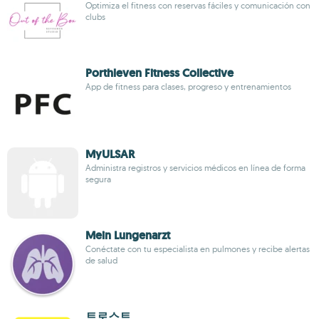
Optimiza el fitness con reservas fáciles y comunicación con
clubs
Porthleven Fitness Collective
App de fitness para clases, progreso y entrenamientos
MyULSAR
Administra registros y servicios médicos en línea de forma
segura
Mein Lungenarzt
Conéctate con tu especialista en pulmones y recibe alertas
de salud
트로스트