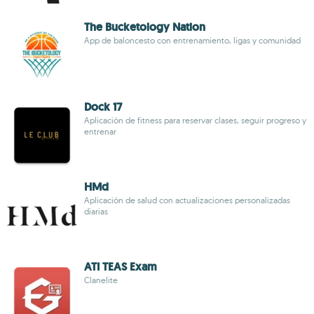
The Bucketology Nation
App de baloncesto con entrenamiento, ligas y comunidad
Dock 17
Aplicación de fitness para reservar clases, seguir progreso y
entrenar
HMd
Aplicación de salud con actualizaciones personalizadas
diarias
ATI TEAS Exam
Clanelite