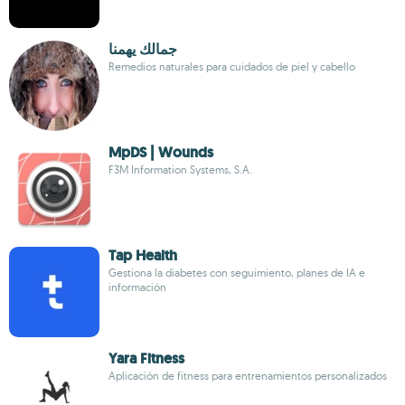
جمالك يهمنا
Remedios naturales para cuidados de piel y cabello
MpDS | Wounds
F3M Information Systems, S.A.
Tap Health
Gestiona la diabetes con seguimiento, planes de IA e
información
Yara Fitness
Aplicación de fitness para entrenamientos personalizados