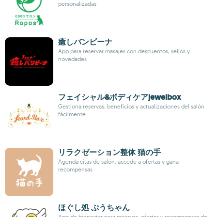
personalizadas
癒しバンビーナ
App para reservar masajes con descuentos, sellos y
novedades
フェイシャル&ボディケアjewelbox
Gestiona reservas, beneficios y actualizaciones del salón
fácilmente
リラクゼーション整体 猫の手
Agenda citas de salón, accede a ofertas y gana
recompensas
ほぐし処 ぷうちゃん
App de bienestar para reservas, ofertas y recompensas de