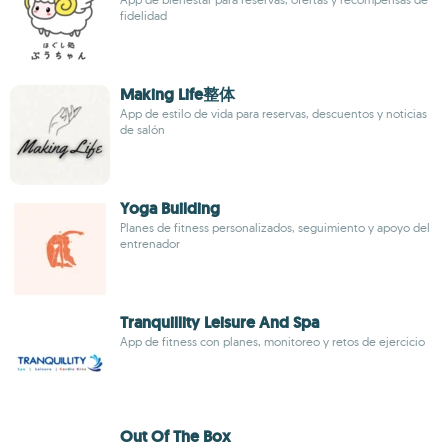
fidelidad
Making Life整体
App de estilo de vida para reservas, descuentos y noticias
de salón
Yoga Building
Planes de fitness personalizados, seguimiento y apoyo del
entrenador
Tranquillity Leisure And Spa
App de fitness con planes, monitoreo y retos de ejercicio
Out Of The Box