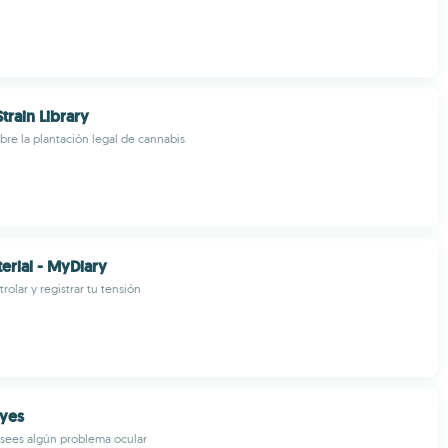
train Library
bre la plantación legal de cannabis
erial - MyDiary
rolar y registrar tu tensión
Eyes
osees algún problema ocular