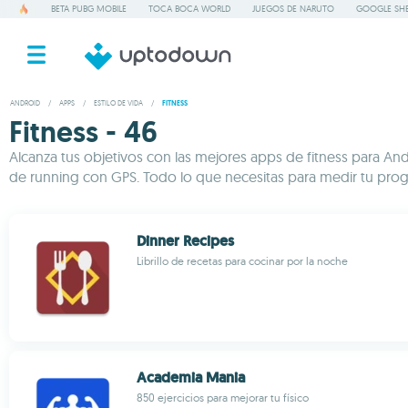
BETA PUBG MOBILE
TOCA BOCA WORLD
JUEGOS DE NARUTO
GOOGLE SHE
ANDROID
/
APPS
/
ESTILO DE VIDA
/
FITNESS
Fitness - 46
Alcanza tus objetivos con las mejores apps de fitness para And
de running con GPS. Todo lo que necesitas para medir tu progre
Dinner Recipes
Librillo de recetas para cocinar por la noche
Academia Mania
850 ejercicios para mejorar tu físico