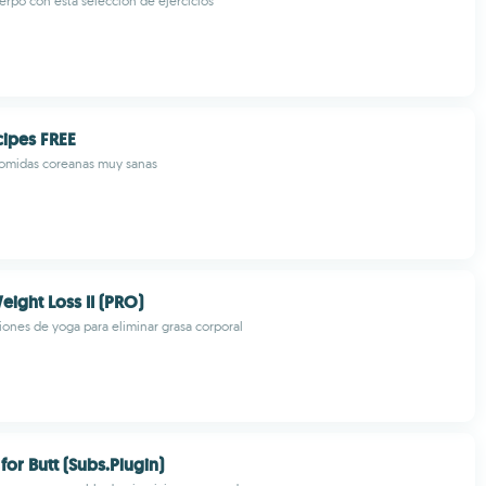
uerpo con esta selección de ejercicios
ipes FREE
comidas coreanas muy sanas
eight Loss II (PRO)
ones de yoga para eliminar grasa corporal
for Butt (Subs.Plugin)