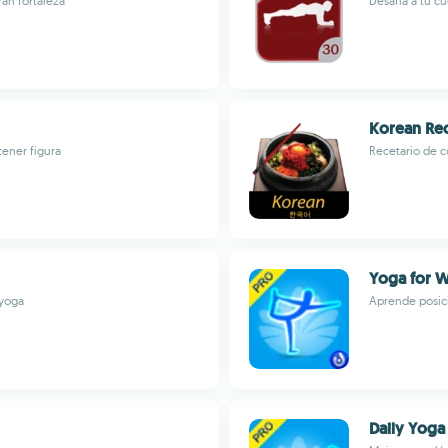
an fortaleza
Desafía a tu c
Korean Rec
tener figura
Recetario de 
Yoga for W
 yoga
Aprende posici
Daily Yoga 