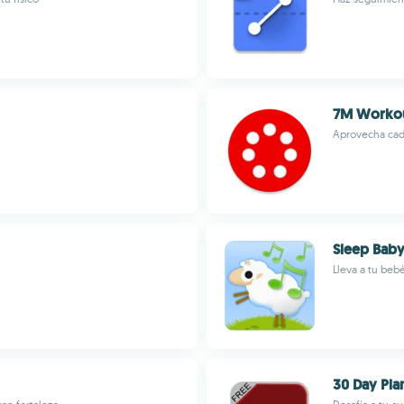
7M Worko
Aprovecha cada
Sleep Bab
Lleva a tu beb
30 Day Pla