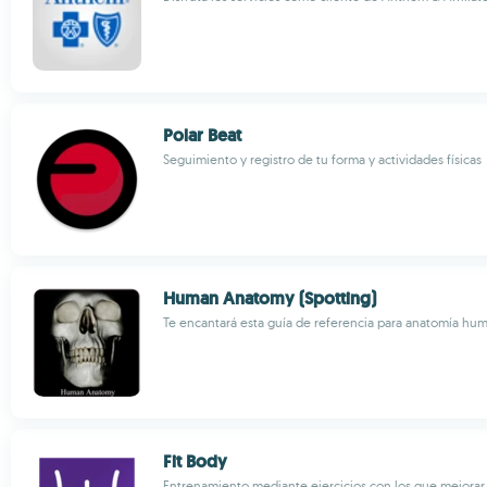
Polar Beat
Seguimiento y registro de tu forma y actividades físicas
Human Anatomy (Spotting)
Te encantará esta guía de referencia para anatomía hu
Fit Body
Entrenamiento mediante ejercicios con los que mejorar t