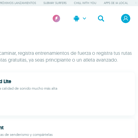
PRÓXIMOS LANZAMIENTOS
SUBWAY SURFERS
CHILL WITH YOU
APPS DE IA LOCAL
K
minar, registra entrenamientos de fuerza o registra tus rutas
s gratuitas, ya seas principiante o un atleta avanzado.
d Lite
 calidad de sonido mucho más alta
nt
utas de senderismo y compártelas