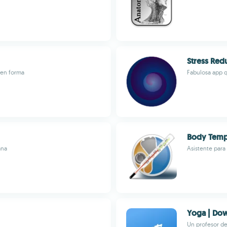
Stress Red
 en forma
Fabulosa app q
Body Temp
ana
Asistente para
Yoga | Do
Un profesor de