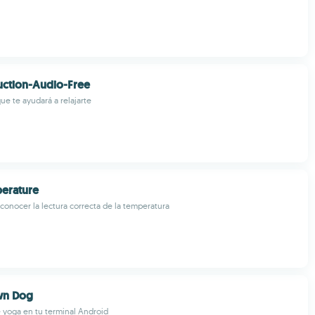
uction-Audio-Free
ue te ayudará a relajarte
erature
 conocer la lectura correcta de la temperatura
wn Dog
 yoga en tu terminal Android