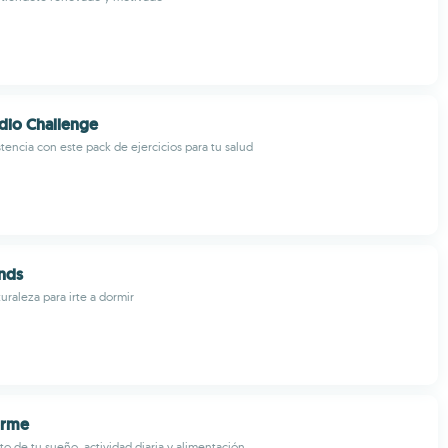
dio Challenge
stencia con este pack de ejercicios para tu salud
nds
uraleza para irte a dormir
orme
o de tu sueño, actividad diaria y alimentación