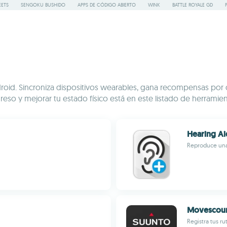
ETS
SENGOKU BUSHIDO
APPS DE CÓDIGO ABIERTO
WINK
BATTLE ROYALE GD
roid. Sincroniza dispositivos wearables, gana recompensas por ca
so y mejorar tu estado físico está en este listado de herramienta
Hearing Ai
Reproduce una
Movescou
Registra tus r