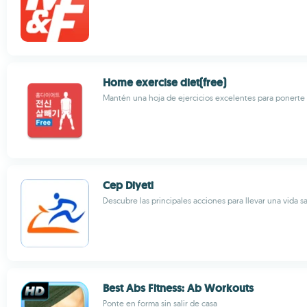
Home exercise diet(free)
Mantén una hoja de ejercicios excelentes para ponerte
Cep Diyeti
Descubre las principales acciones para llevar una vida s
Best Abs Fitness: Ab Workouts
Ponte en forma sin salir de casa