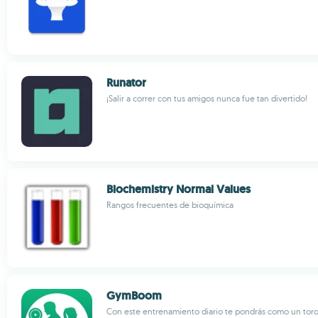
Runator
¡Salir a correr con tus amigos nunca fue tan divertido!
Biochemistry Normal Values
Rangos frecuentes de bioquímica
GymBoom
Con este entrenamiento diario te pondrás como un tor