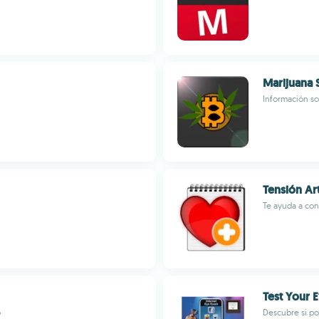
Marijuana S
Información so
Tensión Art
Te ayuda a cont
Test Your 
o
Descubre si p