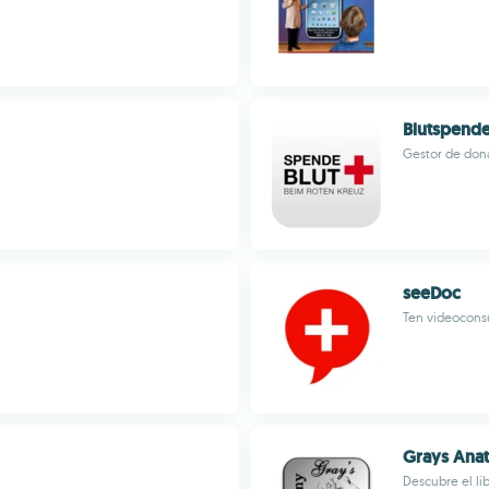
Blutspend
Gestor de don
seeDoc
Ten videocons
Grays Anat
Descubre el li