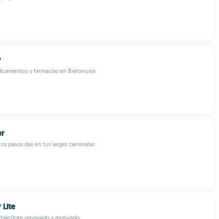
y
camentos y farmacias en Bielorrusia
er
os pasos das en tus largas caminatas
 Lite
ntiéndote renovado y motivado