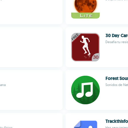
30 Day Car
Desafía tu resi
Forest Sou
mana
Sonidos de Nat
Trackthisf
u físico
Haz seguimient