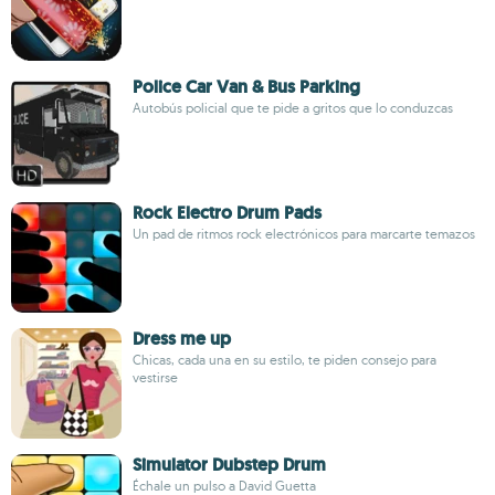
Police Car Van & Bus Parking
Autobús policial que te pide a gritos que lo conduzcas
Rock Electro Drum Pads
Un pad de ritmos rock electrónicos para marcarte temazos
Dress me up
Chicas, cada una en su estilo, te piden consejo para
vestirse
Simulator Dubstep Drum
Échale un pulso a David Guetta