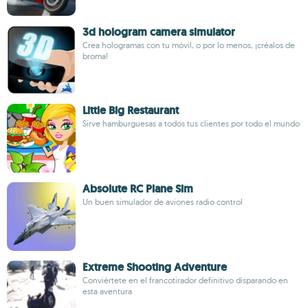
3d hologram camera simulator
Crea hologramas con tu móvil, o por lo menos, ¡créalos de
broma!
Little Big Restaurant
Sirve hamburguesas a todos tus clientes por todo el mundo
Absolute RC Plane Sim
Un buen simulador de aviones radio control
Extreme Shooting Adventure
Conviértete en el francotirador definitivo disparando en
esta aventura