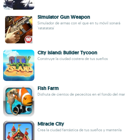
Simulator Gun Weapon
Simulador de armas con el que en tu móvil sonará
'ratatatata'
City Island: Builder Tycoon
Construye la ciudad costera de tus sueños
Fish Farm
Disfruta de cientos de pececitos en el fondo del mar
Miracle City
Crea la ciudad fantástica de tus sueños y mantenla