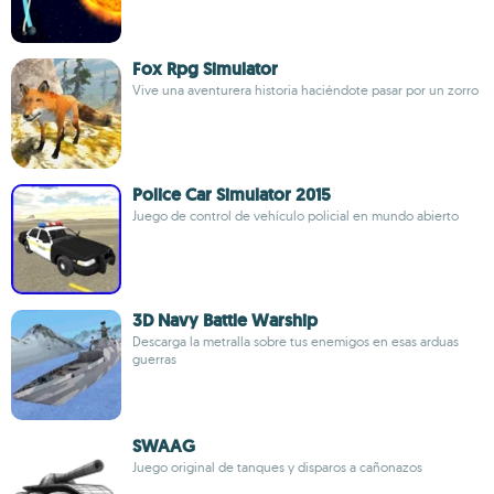
Fox Rpg Simulator
Vive una aventurera historia haciéndote pasar por un zorro
Police Car Simulator 2015
Juego de control de vehículo policial en mundo abierto
3D Navy Battle Warship
Descarga la metralla sobre tus enemigos en esas arduas
guerras
SWAAG
Juego original de tanques y disparos a cañonazos