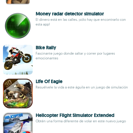
Money radar detector simulator
El dinero está en las calles, ¡sólo hay que encontrarlo con
esta app!
Bike Rally
Fascinante juego donde saltar y correr por lugares
emocionantes
Life Of Eagle
Resuélvele la vida a este águila en un juego de simulación
Helicopter Flight Simulator Extended
Obtén una forma diferente de volar en este nuevo juego