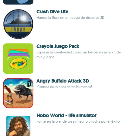
Crash Dive Lite
Hunde la flota en un juego de disparos 3D
Crayola Juego Pack
Expresa tu creatividad como un héroe en este kit de
minijuegos
Angry Buffalo Attack 3D
¡Cornea duro a los seres humanos!
Hobo World - life simulator
Ponte en la piel de un sin techo y lucha por el éxito