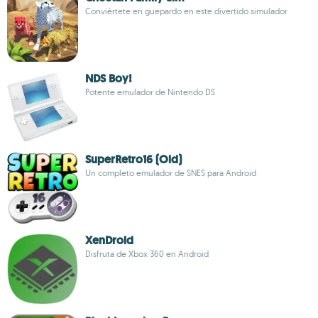
Conviértete en guepardo en este divertido simulador
NDS Boy!
Potente emulador de Nintendo DS
SuperRetro16 (Old)
Un completo emulador de SNES para Android
XenDroid
Disfruta de Xbox 360 en Android