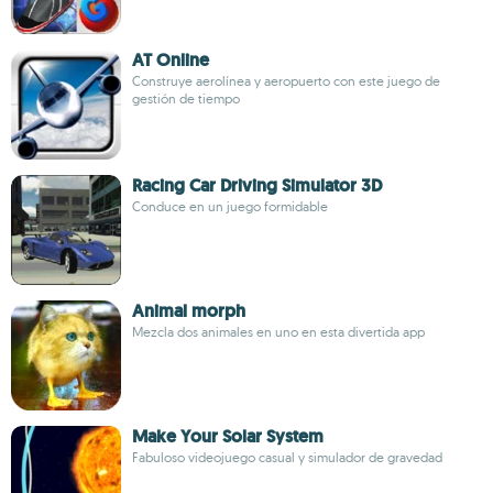
AT Online
Construye aerolínea y aeropuerto con este juego de
gestión de tiempo
Racing Car Driving Simulator 3D
Conduce en un juego formidable
Animal morph
Mezcla dos animales en uno en esta divertida app
Make Your Solar System
Fabuloso videojuego casual y simulador de gravedad