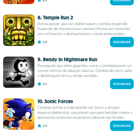
4.5
DESCARGAR
8. Temple Run 2
Activa power ups con doble toque y cambia la partida
huyendo de monstruos en carrera infinita con controles
por inclinación y deslizamiento y zonas estacionales...
4.5
DESCARGAR
9. Bendy in Nightmare Run
Perseguido por jefes gigantes, corre y contraataca en un
runner infinito de dibujos clásicos. Cambia de carril, salta
y desbloquea skins y armas variadas...
4.2
DESCARGAR
10. Sonic Forces
Carreras online a toda pastilla con Sonic y amigos:
esquiva obstáculos, usa power‑ups para fastidiar rivales y
aprovecha turbos en escenarios clásicos con fluidez...
4.3
DESCARGAR