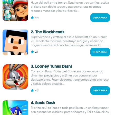
Huye del poli entre trenes. Esquiva en tres carriles, activa
el skate con doble toque y usa power-ups mientras
recoges monedas y bates récords...
4.4
DESCARGAR
2. The Blockheads
Supervivencia y crafteo al estilo Minecraft en un runner
2D: recolecta recursos, construye refugio y enciende
hogueras antes de la noche para seguir avanzando...
4.1
DESCARGAR
3. Looney Tunes Dash!
Corre con Bugs, Piolín o el Correcaminos esquivando
dinamita, precipicios y a Elmer con controles por
deslizamiento. Potenciadores, transformaciones a lo loco
y cartas coleccionables...
4.3
DESCARGAR
4. Sonic Dash
El erizo azul se lanza a toda pastilla en un endless runner
con escenarios clásicos, potenciadores y Tails o Knuckles,