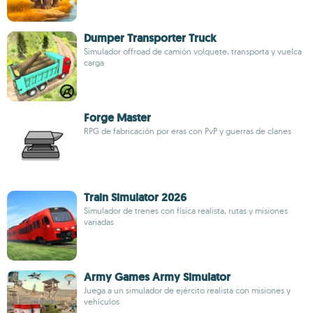
Dumper Transporter Truck
Simulador offroad de camión volquete, transporta y vuelca
carga
Forge Master
RPG de fabricación por eras con PvP y guerras de clanes
Train Simulator 2026
Simulador de trenes con física realista, rutas y misiones
variadas
Army Games Army Simulator
Juega a un simulador de ejército realista con misiones y
vehículos