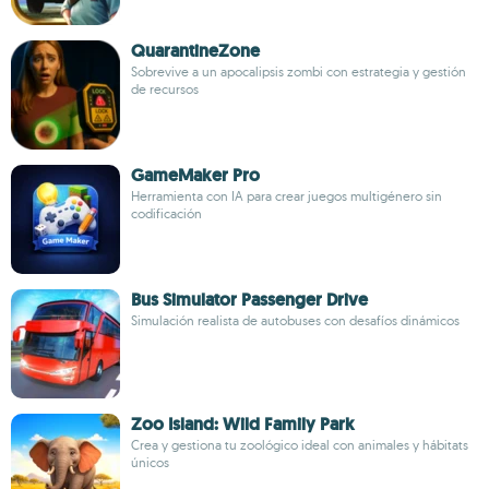
QuarantineZone
Sobrevive a un apocalipsis zombi con estrategia y gestión
de recursos
GameMaker Pro
Herramienta con IA para crear juegos multigénero sin
codificación
Bus Simulator Passenger Drive
Simulación realista de autobuses con desafíos dinámicos
Zoo Island: Wild Family Park
Crea y gestiona tu zoológico ideal con animales y hábitats
únicos