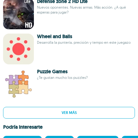
Defense zone 2 HD Lite
Nuevos oponentes. Nuevas armas. Más acción. ¿A qué
esperas para jugar?
Wheel and Balls
Desarrolla la puntería, precisión y tempo en este juegazo
Puzzle Games
¿Te gustan mucho los puzzles?
VER MÁS
Podría interesarte